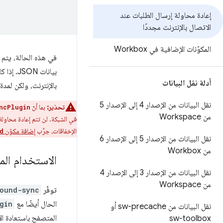
إعادة محاولة إرسال الطلبات عند
الاتصال بالإنترنت مجددًا
المكوّنات الإضافية في Workbox
في هذه الحالة، يتم
بيانات JSON. إذا كان المستخدم غير متصل بالإنترنت، سيعيد
أدلة نقل البيانات
بالإنترنت، ولكن لمد
نقل البيانات من الإصدار 4 إلى الإصدار 5
تحذير:
بما أنّ
ncPlugin
من Workspace
في الشبكة. لن تتم إعادة محاولة
الإخفاقات، جرِّب
إضافة مكوّن
d
نقل البيانات من الإصدار 5 إلى الإصدار 6
من Workbox
الاستخدام المت
نقل البيانات من الإصدار 3 إلى الإصدار 4
من Workspace
توفّر
ound-sync
الحال أيضًا مع
gin
نقل البيانات من sw-precache أو
المتصفح باستعادة ال
sw-toolbox