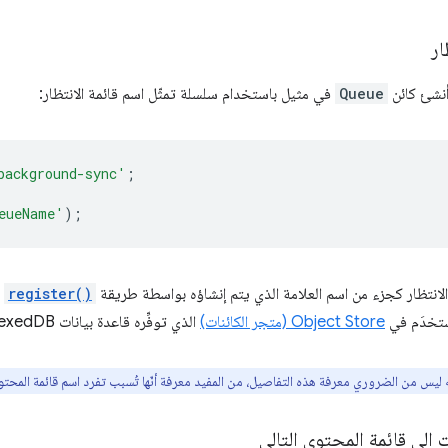
ار
 أنشئ كائن
Queue
في مثيل باستخدام سلسلة تمثّل اسم قائمة الانتظار:
background-sync'
;
eueName'
);
لانتظار كجزء من اسم العلامة الذي يتم إنشاؤه بواسطة طريقة
register()
ا
ستخدَم في
Object Store (متجر الكائنات)
الذي توفِّره قاعدة بيانات IndexedDB.
 ليس من الضروري معرفة هذه التفاصيل، من المفيد معرفة أنّها تُسبب تفرد اسم قائمة المحتو
 إلى قائمة المحتوى التالي