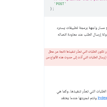
'POST'
);
مسار يتطابق مع طلبات POST مع مسار واجهة برمجة تطبيقات يسترد
لة إرسال الطلب عند معاودة اتصاله
ن تكون الطلبات التي تعذّر تنفيذها ناتجة عن عطل
ة إرسال الطلبات التي أدّت إلى حدوث هذه الأنواع من
لطلبات التي تعذّر تنفيذها. وكما هي
Inde
وتتم تجربتها عندما يعتقد