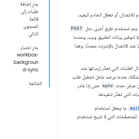
جارٍ إضافة
طلبات إلى
لاتصال، أو تعطل الخادم البعيد.
قائمة
المحتوى
 يتم استخدام طرق أخرى، مثل
POST
التالي
ة لتوفير بيانات لتطبيق ويب. وعندما
عند الاتصال بالإنترنت مجددًا، وهذا
جارٍ اختبار
workbox-
backgroun
 الطلبات التي تعذّر إرسالها عند
d-sync
لمشكلة. عندما يرصد عامل تشغيل طلب
الخاتمة
مكن عرض حدث
sync
حتى إذا غادر
ات التي تعذّر تنفيذها.
wor
، ما يجعل استخدام
استراتيجية احتياطية للمتصفّحات التي لا تتيح استخدام