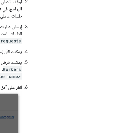
أوقِف اتصال 
البرامج في Chrome".
طلبات عاملي 
إرسال طلبات 
الطلبات المضا
requests
يمكنك الآن إم
يمكنك فرض
Workers
. 
ue name>
انقر على "مزام