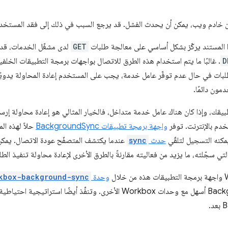
 خادم ويب، يمكن أن يحدث الفشل. قد يرجع السبب في ذلك إلى فقد المستخدم ل
ا المستند يركّز بشكل أساسي على معالجة طلبات
GET
لدى مشغّل الخدمات، قد
D
. غالبًا ما يتم استخدام هذه الطرق للاتصال بواجهات برمجة التطبيقات الخلفي
طلبات في حال عدم توفّر عامل خدمة، يجب على المستخدم إعادة المحاولة يدويًا 
مون دائمًا.
يقك، وإذا كان هناك عامل خدمة متداخل، فالخيار المثالي هو إعادة محاولة إرسال
دم بالإنترنت. توفر
واجهة برمجة تطبيقات BackgroundSync
حلاً لهذه ا
يمكنه التسجيل لتلقّي
حدث
sync
عندما يكتشف المتصفّح عودة الاتصال. ي
 سجّلته، ما يزيد من فعاليته مقارنةً بالطرق الأخرى لإعادة محاولة تنفيذ الطلب
وحدة
kbox-background-sync
BackgroundSync API أسهل مع وحدات Workbox الأخرى. وتنفِّذ أيضًا 
.