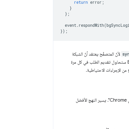
return
error
;
}
};
event
.
respondWith
(
bgSyncLog
});
sy
لأنّ المتصفّح يعتقد أنّ الشبكة
متاحة من جديد. المتصفّحات التي لا تتوافق مع واجهة برمجة التطبيقات BackgroundSync API ستحاول تقديم الطلب في كل مرة
من الإجراءات الاحتياطية.
قد يكون اختبار سلوك "المزامنة في الخلفية" صعبًا، ولكن يمكن تنفيذه في "أدوات مطوري البرامج في Chrome". يسير النهج الأفضل