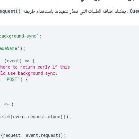
Que
، يمكنك إضافة الطلبات التي تعذّر تنفيذها باستخدام طريقة
equest()
background-sync'
;
eueName'
);
,
(
event
)
=
>
{
 here to return early if this
uld use background sync.
=
'POST'
)
{
)
=
>
{
fetch
(
event
.
request
.
clone
());
({
request
:
event
.
request
});