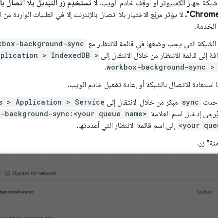
شبكة جهاز الكمبيوتر أو أوقِف خادم الويب.
لا تستخدِم زر التبديل بلا اتصال 
لا يؤثر مربّع الاختيار بلا اتصال بالإنترنت إلا في الطلبات الواردة 
الخدمة.
الشبكة التي يجب وضعها في قائمة الانتظار مع
kbox-background-sync
فة إلى قائمة الانتظار من خلال الانتقال إلى
plication > IndexedDB >
.
workbox-background-sync > 
ا استعادة الاتصال بالشبكة أو إعادة تفعيل خادم الويب.
 حدث
sync
مبكر من خلال الانتقال إلى
s > Application > Service
يُرجى إدخال اسم العلامة
x-background-sync:<your queue name>
<your que
إلى اسم قائمة الانتظار التي أعددتها.
نة" زر.