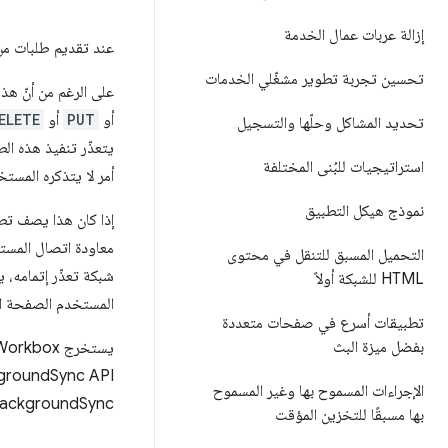
إزالة عربات عمال الخدمة
عند تقديم طلبات من
تحسين تجربة تطوير مشغّلي الخدمات
على الرغم من أنّ هذ
أو
PUT
أو
ELETE
تحديد المشاكل وحلّها والتسجيل
يتعذّر تنفيذ هذه ال
استراتيجيات للبُنى المختلفة
أمر لا يتذكره المستخد
نموذج هيكل التطبيق
إذا كان هذا يصف تطب
معاودة اتصال المستخ
التحميل المسبق للتنقل في محتوى
شبكة تعذّر إتمامه، 
HTML للشبكة أولاً
المستخدم الصفحة التي
تطبيقات أسرع في صفحات متعددة
بفضل ميزة البث
يستخرج Workbox واجهة برمجة التطبيقات هذه من خلال
الإجراءات المسموح بها وغير المسموح
BackgroundSync بعد
بها مسبقًا للتخزين المؤقت