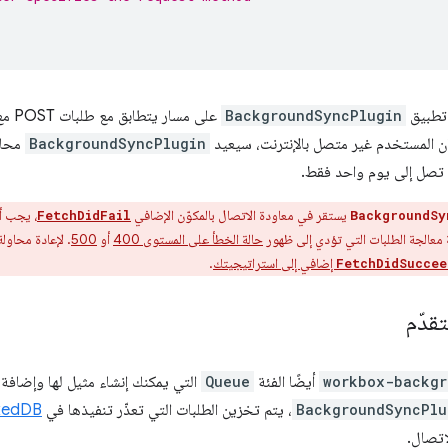
 تطبيق
BackgroundSyncPlugin
على 
BackgroundSyncPlugin
محاو
ة تصل إلى يوم واحد فقط.
يستقر في معاودة الاتصال بالمكوّن الإضافي
، يجب أ
FetchDidFail
BackgroundSy
 معالجة الطلبات التي تؤدي إلى ظهور
حالة الخطأ على المستوى 400
أو
500
. لإعادة محاول
إضافي إلى استراتيجيتك
.
FetchDidSuccee
قدّم
workbox-backgr
أيضًا الفئة
Queue
التي يمكنك إنشاء مثيل لها وإضافة ا
BackgroundSyncPlu
، يتم تخزين الطلبات التي تعذّر تنفيذها في
xedDB
اتصال.