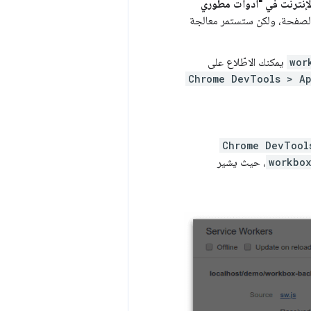
بالإنترنت في "أدوات مطوري
من الصفحة، ولكن ستستمر معالجة
wor
يمكنك الاطّلاع على
Chrome DevTools > Ap
Chrome DevTool
workbo
، حيث يشير