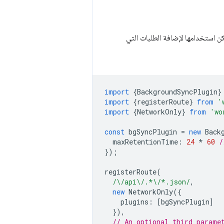
ن استخدامها لإضافة الطلبات التي
import
{
BackgroundSyncPlugin
}
import
{
registerRoute
}
from
'
import
{
NetworkOnly
}
from
'wo
const
bgSyncPlugin
=
new
Back
maxRetentionTime
:
24
*
60
/
});
registerRoute
(
/\/api\/.*\/*.json/
,
new
NetworkOnly
({
plugins
:
[
bgSyncPlugin
]
}),
// An optional third parame