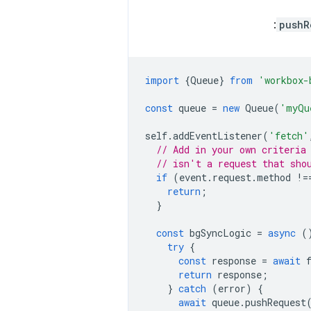
:
pushR
import
{
Queue
}
from
'workbox-
const
queue
=
new
Queue
(
'myQu
self
.
addEventListener
(
'fetch'
// Add in your own criteria
// isn't a request that sho
if
(
event
.
request
.
method
!=
return
;
}
const
bgSyncLogic
=
async
(
try
{
const
response
=
await
return
response
;
}
catch
(
error
)
{
await
queue
.
pushRequest