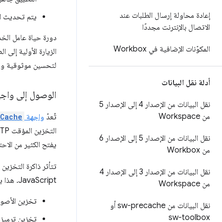
إعادة محاولة إرسال الطلبات عند
يتم تحديث ال
الاتصال بالإنترنت مجددًا
دورة حياة عامل الخد
المكوّنات الإضافية في Workbox
الزيارة الأولية إلى
لتحسين موثوقية و
أدلة نقل البيانات
الوصول إلى واجهة
نقل البيانات من الإصدار 4 إلى الإصدار 5
من Workspace
تُعدّ
واجهة
Cache
التخزين المؤقت HTTP. يمكن الوصول إلى الواجهة
نقل البيانات من الإصدار 5 إلى الإصدار 6
يفتح الكثير من الاح
من Workbox
تتأثر ذاكرة التخزين المؤقت HTTP بتوجيهات التخزين المؤقت المحدّدة في
نقل البيانات من الإصدار 3 إلى الإصدار 4
JavaScript. هذا يعني أن التخزين المؤقت للاستجابات لطلبات الشبكة يمكن أن يستند إلى أفضل منطق لموقع ويب معين. مثلاً:
من Workspace
تخزين الأصول
نقل البيانات من sw-precache أو
sw-toolbox
تخزين ترميز 