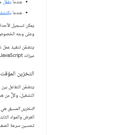
عندما
يفعّل
مش
عندما
يكتشف 
يمكن تسجيل الأحدا
وعلى وجه الخصوص، تُ
يتضمّن تنفيذ عمل غير متزامن ف
ميزات JavaScript هذه لتبسيط رمز مشغّل الخدمات (وWorkbox!) لتقديم تجربة أفضل للمطوّرين.
التخزين المؤقت 
يتضمّن التفاعل بين 
التشغيل. وكلٌّ من هذه
التخزين المسبق
هي عم
العرض والمواد الثاب
تحسين سرعة الصفحة إ