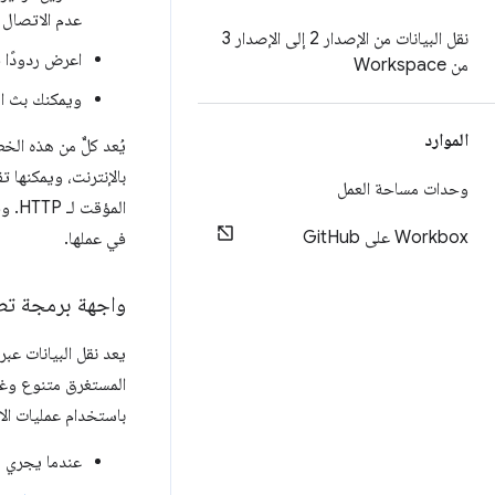
عدم الاتصال ب
نقل البيانات من الإصدار 2 إلى الإصدار 3
اعرض ردودًا ق
من Workspace
ويمكنك بث ال
الموارد
يُعد كلٌّ من هذه الخ
بالإنترنت، ويمكنها 
وحدات مساحة العمل
Workbox على Git
Hub
في عملها.
واجهة برمجة تطب
يعد نقل البيانات عب
المستغرق متنوع وغي
باستخدام عمليات الا
عندما يجري م