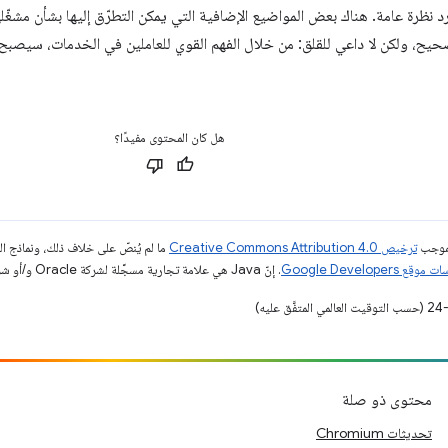
 نظرة عامة. هناك بعض المواضيع الإضافية التي يمكن التطرّق إليها بشأن مشغ
هل كان المحتوى مفيدًا؟
بموجب
ترخيص Creative Commons Attribution 4.0‏
ما لم يُنصّ على خلاف ذلك، ونماذج 
قع Google Developers‏
. إنّ Java هي علامة تجارية مسجَّلة لشركة Oracle و/أو شركائها التابعين.
محتوى ذو صلة
تحديثات Chromium