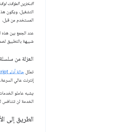
التخزين المؤقت لوق
التشغيل. ويكون هذا 
المستخدم من قبل.
عند الجمع بين هذه 
شبيهة بالتطبيق لصف
العزلة من سلسلة 
تمثّل
حالة أداء JavaScript
إنترنت عالي السرعة. كلما زاد استخدام JavaScript، أصبح من ال
يشبه عاملو الخدما
الخدمة لن تتنافس لج
الطريق إلى الأ