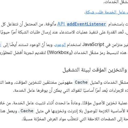
غّل الخدمات.
عامل الخدمة طلب شبكة
.
ث باستخدام
addEventListener
API
مألوفة. من المحتمل أن تتفاعل كل 
عد القدرة على تنفيذ عمليات الاستدعاء عند إرسال طلبات الشبكة أمرًا حيويًا 
ي JavaScript استخدام
الوعود
. وبما أنّ الوعود تستند أيضًا إلى
c
والتخزين المؤقت لبيئة التشغيل
مشغّل الخدمات والمثيل
Cache
مفهومَين مختلفَين للتخزين المؤقت، وهما ال
 الإجراءات يُعد أمرًا أساسيًا للفوائد التي يمكن أن يوفرها عامل الخدمة.
لية تخزين الأصول مؤقتًا، وعادةً ما تحدث أثناء تثبيت عامل الخدمة. من خلا
تة الأساسية اللازمة للوصول بلا إنترنت وتخزينها في مثيل
Cache
. ويعمل هذا 
لى الصفحات اللاحقة التي تتطلّب مواد العرض المخزّنة مسبقًا.