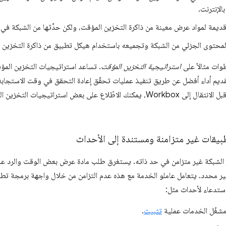
الإنترنت.
ديمة لمواد عرض معينة من ذاكرة التخزين المؤقت، ولكن حدِّثها من الشبكة في 
محتوى الجزئي من الشبكة وتجميعه باستخدام هيكل تطبيق من ذاكرة التخزين الم
طوات مثالاً على
استراتيجية التخزين المؤقت
. تساعد استراتيجيات التخزين المؤ
تقديم أداء أفضل عن طريق تنفيذ عمليات تحقّق إعادة التحقق في وقت الاستجابة 
المؤقت لـ HTTP. وقبل الانتقال إلى Workbox، يمكنك الاطّلاع على بعض استرا
يقات غير متزامنة ومستندة إلى الأحداث
ر الشبكة غير متزامن في حد ذاته. يستغرق طلب مادة عرض بعض الوقت والرد على
ر محدد. يتعامل عاملو الخدمة مع هذه عدم التزامن من خلال واجهة برمجة تطب
ستدعاء لأحداث مثل:
شغّل الخدمات عملية
تثبيت
.