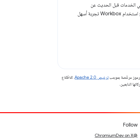
ّلي الخدمات قبل الحديث عن
Workbox بشكل صحيح، ولكن لا داعي للقلق: من خلال الفهم القوي للعاملين في الخدمات، سيصبح استخدام Workbox تجربة أسهل
الرموز مرخّصة بموجب
ترخيص Apache 2.0‏
. للاطّلاع
Follow
@ChromiumDev on X