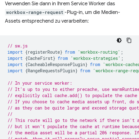
Verwenden Sie dann in Ihrem Service Worker das
workbox-range-request
-Plug-in, um die Medien-
Assets entsprechend zu verarbeiten:
// sw.js
import
{
registerRoute
}
from
'workbox-routing'
;
import
{
CacheFirst
}
from
'workbox-strategies'
;
import
{
CacheableResponsePlugin
}
from
'workbox-cache
import
{
RangeRequestsPlugin
}
from
'workbox-range-req
// In your service worker:
// It's up to you to either precache, use warmRuntim
// explicitly call cache.add() to populate the cache
// If you choose to cache media assets up front, do 
// as they can be quite large and exceed storage quot
//
// This route will go to the network if there isn't 
// but it won't populate the cache at runtime becaus
// the media asset will be a partial 206 response. I
// match, then it will properly serve partial respon