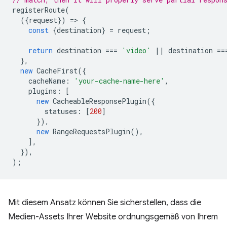
registerRoute
(
({
request
})
=
>
{
const
{
destination
}
=
request
;
return
destination
===
'video'
||
destination
==
},
new
CacheFirst
({
cacheName
:
'your-cache-name-here'
,
plugins
:
[
new
CacheableResponsePlugin
({
statuses
:
[
200
]
}),
new
RangeRequestsPlugin
(),
],
}),
);
Mit diesem Ansatz können Sie sicherstellen, dass die
Medien-Assets Ihrer Website ordnungsgemäß von Ihrem