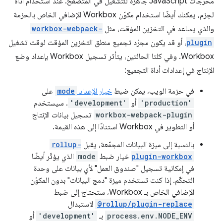
مخرجات JavaScript جاهزة للتشغيل في المتصفح. عند استخدام أداة
لحِزم، يمكنك أيضًا استخدام مكوّن Workbox الإضافي الخاص بالحزمة
والذي يساعد في التخزين المؤقت، مثل
workbox-webpack-
plugin
، أو قد يكون مجرّد تجميع منطق التخزين المؤقت لوقت تشغيل
Workbox. وفي كلتا الحالتين، يتأثر تسجيل Workbox بإعداد وضع
الإنتاج في إعدادات أداة التجميع:
في حزمة الويب، يمكن ضبط
خيار الإعداد
mode
على
'production'
أو
'development'
. سيستخدم
workbox-webpack-plugin
تسجيل بيانات الإنتاج
أو التطوير في Workbox استنادًا إلى هذه القيمة.
بالنسبة إلى ميزة البيانات المجمّعة، يقبل
rollup-
plugin-workbox
خيار ضبط
mode
الذي يؤثّر أيضًا
في إمكانية تسجيل "صندوق العمل" لأي بيانات على وحدة
التحكّم. إذا كنت تستخدم ميزة "دمج البيانات" بدون المكوّن
الإضافي الخاص بـ Workbox، ستحتاج إلى ضبط
@rollup/plugin-replace
لاستبدال
process.env.NODE_ENV
بـ
'development'
أو