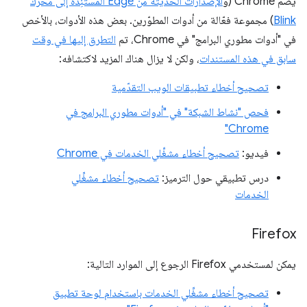
يضم Chrome (و
الإصدارات الحديثة من Edge المستنِدة إلى محرك
Blink
) مجموعة فعّالة من أدوات المطوّرين. بعض هذه الأدوات، بالأخص
في "أدوات مطوري البرامج" في Chrome، تم
التطرق إليها في وقت
سابق في هذه المستندات
، ولكن لا يزال هناك المزيد لاكتشافه:
تصحيح أخطاء تطبيقات الويب التقدّمية
فحص "نشاط الشبكة" في "أدوات مطوري البرامج في
Chrome"
فيديو:
تصحيح أخطاء مشغِّلي الخدمات في Chrome
درس تطبيقي حول الترميز:
تصحيح أخطاء مشغِّلي
الخدمات
Firefox
يمكن لمستخدمي Firefox الرجوع إلى الموارد التالية:
تصحيح أخطاء مشغِّلي الخدمات باستخدام لوحة تطبيق