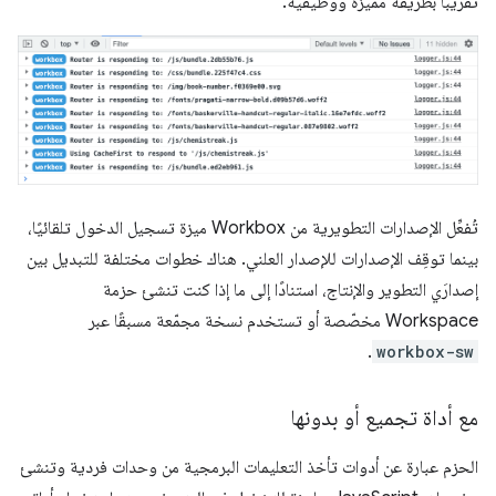
تقريبًا بطريقة مميزة ووظيفية.
تُفعِّل الإصدارات التطويرية من Workbox ميزة تسجيل الدخول تلقائيًا،
بينما توقِف الإصدارات للإصدار العلني. هناك خطوات مختلفة للتبديل بين
إصدارَي التطوير والإنتاج، استنادًا إلى ما إذا كنت تنشئ حزمة
Workspace مخصّصة أو تستخدم نسخة مجمّعة مسبقًا عبر
.
workbox-sw
مع أداة تجميع أو بدونها
الحزم عبارة عن أدوات تأخذ التعليمات البرمجية من وحدات فردية وتنشئ