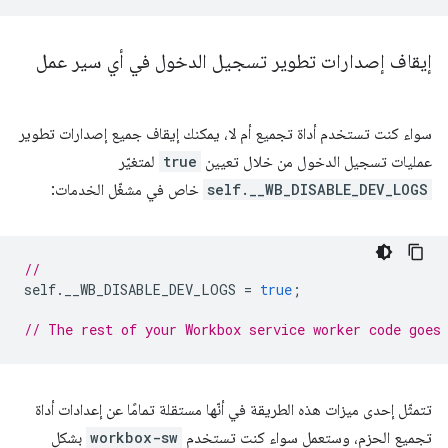
إيقاف إصدارات تطوير تسجيل الدخول في أي سير عمل
سواء كنت تستخدم أداة تجميع أم لا، يمكنك إيقاف جميع إصدارات تطوير
عمليات تسجيل الدخول من خلال تعيين
true
لمتغيّر
self.__WB_DISABLE_DEV_LOGS
خاص في مشغّل الخدمات:
//
self
.
__WB_DISABLE_DEV_LOGS
=
true
;
// The rest of your Workbox service worker code goes
تتمثّل إحدى ميزات هذه الطريقة في أنّها مستقلة تمامًا عن إعدادات أداة
تجميع الحزم، وستعمل سواء كنت تستخدم
workbox-sw
بشكل