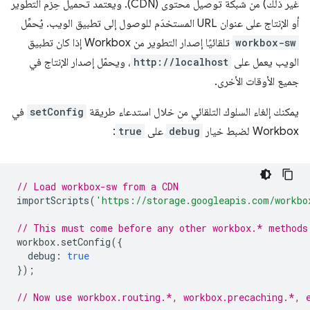
غير ذلك) من شبكة توصيل محتوى (CDN). ويعتمد تحميل حِزم التطوير
أو الإنتاج على عنوان URL المستخدَم للوصول إلى تطبيق الويب. يُحمِّل
workbox-sw
تلقائيًا إصدار التطوير من Workbox إذا كان تطبيق
الويب يعمل على
http://localhost
، ويحمّل إصدار الإنتاج في
جميع الأوقات الأخرى.
يمكنك إلغاء السلوك التلقائي من خلال استدعاء طريقة
setConfig
في
Workbox لضبط خيار
debug
على
true
:
// Load workbox-sw from a CDN
importScripts
(
'https://storage.googleapis.com/workbo
// This must come before any other workbox.* methods
workbox
.
setConfig
({
debug
:
true
});
// Now use workbox.routing.*, workbox.precaching.*, 