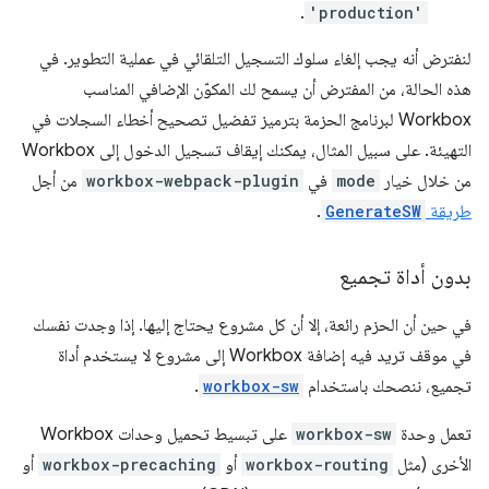
.
'production'
لنفترض أنه يجب إلغاء سلوك التسجيل التلقائي في عملية التطوير. في
هذه الحالة، من المفترض أن يسمح لك المكوّن الإضافي المناسب
Workbox لبرنامج الحزمة بترميز تفضيل تصحيح أخطاء السجلات في
التهيئة. على سبيل المثال، يمكنك إيقاف تسجيل الدخول إلى Workbox
من خلال خيار
mode
في
workbox-webpack-plugin
من أجل
طريقة
GenerateSW
.
بدون أداة تجميع
في حين أن الحزم رائعة، إلا أن كل مشروع يحتاج إليها. إذا وجدت نفسك
في موقف تريد فيه إضافة Workbox إلى مشروع لا يستخدم أداة
تجميع، ننصحك باستخدام
workbox-sw
.
تعمل وحدة
workbox-sw
على تبسيط تحميل وحدات Workbox
الأخرى (مثل
workbox-routing
أو
workbox-precaching
أو