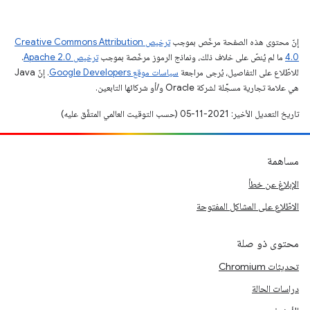
إنّ محتوى هذه الصفحة مرخّص بموجب
ترخيص Creative Commons Attribution
4.0‏
ما لم يُنصّ على خلاف ذلك، ونماذج الرموز مرخّصة بموجب
ترخيص Apache 2.0‏
.
للاطّلاع على التفاصيل، يُرجى مراجعة
سياسات موقع Google Developers‏
. إنّ Java
هي علامة تجارية مسجَّلة لشركة Oracle و/أو شركائها التابعين.
تاريخ التعديل الأخير: 2021-11-05 (حسب التوقيت العالمي المتفَّق عليه)
مساهمة
الإبلاغ عن خطأ
الاطّلاع على المشاكل المفتوحة
محتوى ذو صلة
تحديثات Chromium
دراسات الحالة