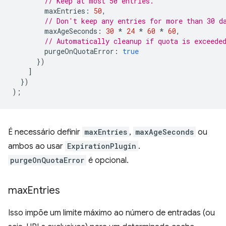
// Keep at most 50 entries.
maxEntries
:
50
,
// Don't keep any entries for more than 30 d
maxAgeSeconds
:
30
*
24
*
60
*
60
,
// Automatically cleanup if quota is exceede
purgeOnQuotaError
:
true
})
]
})
);
É necessário definir
maxEntries
,
maxAgeSeconds
ou
ambos ao usar
ExpirationPlugin
.
purgeOnQuotaError
é opcional.
max
Entries
Isso impõe um limite máximo ao número de entradas (ou