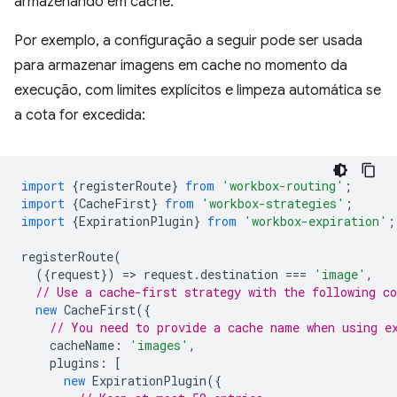
armazenando em cache.
Por exemplo, a configuração a seguir pode ser usada
para armazenar imagens em cache no momento da
execução, com limites explícitos e limpeza automática se
a cota for excedida:
import
{
registerRoute
}
from
'workbox-routing'
;
import
{
CacheFirst
}
from
'workbox-strategies'
;
import
{
ExpirationPlugin
}
from
'workbox-expiration'
;
registerRoute
(
({
request
})
=
>
request
.
destination
===
'image'
,
// Use a cache-first strategy with the following c
new
CacheFirst
({
// You need to provide a cache name when using e
cacheName
:
'images'
,
plugins
:
[
new
ExpirationPlugin
({