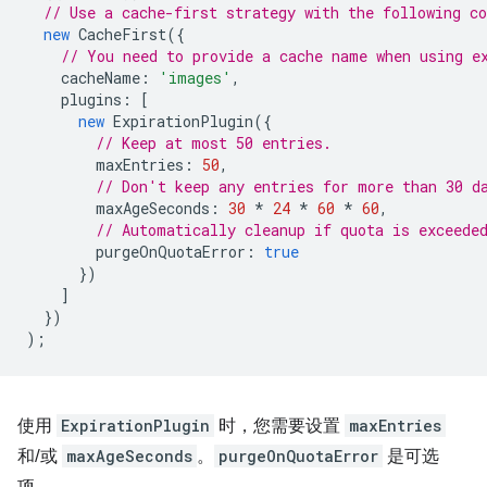
// Use a cache-first strategy with the following c
new
CacheFirst
({
// You need to provide a cache name when using e
cacheName
:
'images'
,
plugins
:
[
new
ExpirationPlugin
({
// Keep at most 50 entries.
maxEntries
:
50
,
// Don't keep any entries for more than 30 d
maxAgeSeconds
:
30
*
24
*
60
*
60
,
// Automatically cleanup if quota is exceede
purgeOnQuotaError
:
true
})
]
})
);
使用
ExpirationPlugin
时，您需要设置
maxEntries
和/或
maxAgeSeconds
。
purgeOnQuotaError
是可选