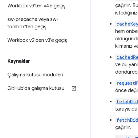
çağrılır. 
Workbox v3'ten v4'e geçiş
istediğiniz
sw-precache veya sw-
cacheKe
toolbox'tan geçiş
hem önbell
olduğunda)
Workbox v2'den v3'e geçiş
kılmanız v
cachedRe
Kaynaklar
ve bu yanı
döndürebil
Çalışma kutusu modülleri
requestW
Git
Hub'da çalışma kutusu
önce değiş
fetchDid
tarayıcıda
fetchDi
çağrılır.