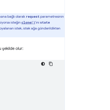
asına bağlı olarak
parametresinin
request
iyorsa isteğin
'ini
clone()
state
opyalanan istek, istek ağa gönderildikten
 şekilde olur: