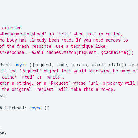
 expected
wResponse.bodyUsed` is `true` when this is called,
he body has already been read. If you need access to
of the fresh response, use a technique like:
shResponse = await caches.match(request, {cacheName});
Used
:
async
({
request
,
mode
,
params
,
event
,
state
})
=
>
 is the `Request` object that would otherwise be used as
 either 'read' or 'write'.
ther a string, or a `Request` whose `url` property will 
 the original `request` will make this a no-op.
st
;
WillBeUsed
:
async
({
,
se
,