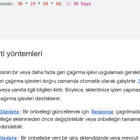
conds
:
30
*
24
*
60
*
60
,
// 30 Days
ti yöntemleri
inin bir veya daha fazla geri çağırma işlevi uygulaması gerekir. 
ri çağırma işlevleri doğru zamanda otomatik olarak çalıştırılır.
veya yanıtla ilgili bilgileri iletir. Böylece, eklentinize işlem yap
ağırma işlevleri desteklenir:
lUpdate
: Bir önbelleği güncellemek için
Response
çağrılmada
lleğe eklenmeden önce değiştirilebilir veya önbelleğin tamam
ürülebilir.
dUpdate
: Bir önbelleğe yeni bir giriş eklendiğinde veya mevcut 