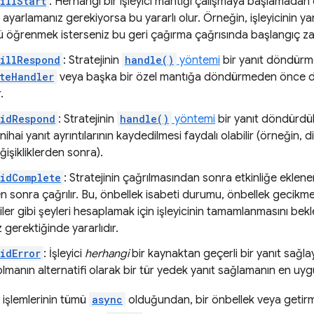
illStart
: Herhangi bir işleyici mantığı çalışmaya başlamadan önc
yarlamanız gerekiyorsa bu yararlı olur. Örneğin, işleyicinin ya
öğrenmek isterseniz bu geri çağırma çağrısında başlangıç zama
illRespond
: Stratejinin
handle()
yöntemi
bir yanıt döndürme
teHandler
veya başka bir özel mantığa döndürmeden önce de
.
DidRespond
: Stratejinin
handle()
yöntemi
bir yanıt döndürdük
ihai yanıt ayrıntılarının kaydedilmesi faydalı olabilir (örneğin, d
ğişikliklerden sonra).
idComplete
: Stratejinin çağrılmasından sonra etkinliğe ekle
en sonra çağrılır. Bu, önbellek isabeti durumu, önbellek gecikm
lgiler gibi şeyleri hesaplamak için işleyicinin tamamlanmasını bek
z gerektiğinde yararlıdır.
idError
: İşleyici
herhangi
bir kaynaktan geçerli bir yanıt sağl
olmanın alternatifi olarak bir tür yedek yanıt sağlamanın en uy
 işlemlerinin tümü
async
olduğundan, bir önbellek veya getirm