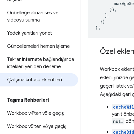
maxAgeSe
}),
Önbelleğe alınan ses ve
],
videoyu sunma
})
);
Yedek yanıtları yönet
Güncellemeleri hemen işleme
Özel eklen
Tekrar internete bağlandığında
istekleri yeniden deneme
Workbox eklentis
eklediğinizde ge
Çalışma kutusu eklentileri
geçerli istek ve/
Aşağıdaki geri ç
Taşıma Rehberleri
cacheWil
Workbox v4'ten v5'e geçiş
yanıt önbe
null
dönd
Workbox v5'ten v6'ya geçiş
cacheDi