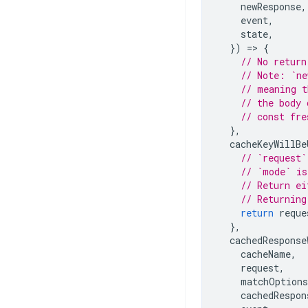
newResponse
,
event
,
state
,
})
=
>
{
// No return
// Note: `ne
// meaning t
// the body 
// const fre
},
cacheKeyWillBe
// `request`
// `mode` is
// Return ei
// Returning
return
reque
},
cachedResponse
cacheName
,
request
,
matchOptions
cachedRespon