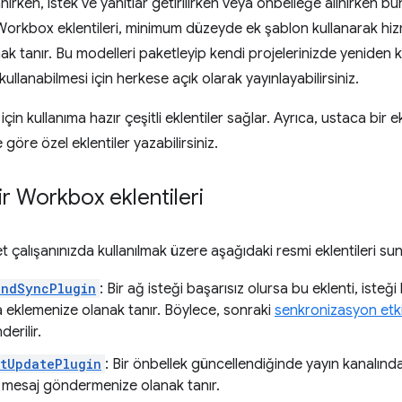
ırken, istek ve yanıtlar getirilirken veya önbelleğe alınırken 
. Workbox eklentileri, minimum düzeyde ek şablon kullanarak hiz
k tanır. Bu modelleri paketleyip kendi projelerinizde yeniden ku
 kullanabilmesi için herkese açık olarak yayınlayabilirsiniz.
çin kullanıma hazır çeşitli eklentiler sağlar. Ayrıca, ustaca bir 
 göre özel eklentiler yazabilirsiniz.
lir Workbox eklentileri
çalışanınızda kullanılmak üzere aşağıdaki resmi eklentileri sun
undSyncPlugin
: Bir ağ isteği başarısız olursa bu eklenti, iste
 eklemenize olanak tanır. Böylece, sonraki
senkronizasyon etki
erilir.
tUpdatePlugin
: Bir önbellek güncellendiğinde yayın kanalın
 mesaj göndermenize olanak tanır.