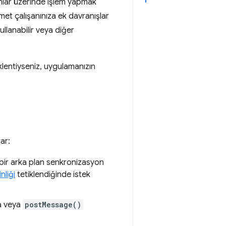
bunlar üzerinde işlem yapmak
met çalışanınıza ek davranışlar
llanabilir veya diğer
eklentiyseniz, uygulamanızın
ar:
ği bir arka plan senkronizasyon
nliği
tetiklendiğinde istek
da veya
postMessage()