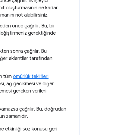
e çağrılır. İlk işleyici
nıt oluşturmasının ne kadar
nını not alabilirsiniz.
den önce çağrılır. Bu, bir
ğiştirmeniz gerektiğinde
ten sonra çağrılır. Bu
iğer eklentiler tarafından
nen tüm
ömürlük teklifleri
esi, ağ gecikmesi ve diğer
lemesi gereken verileri
ayamazsa çağrılır. Bu, doğrudan
gun zamanıdır.
e etkinliği söz konusu geri