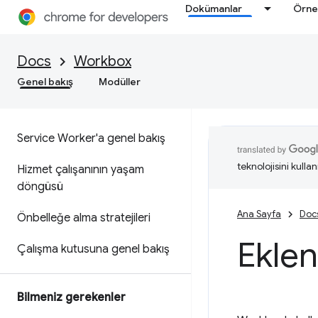
Dokümanlar
Örne
Docs
Workbox
Genel bakış
Modüller
Service Worker'a genel bakış
teknolojisini kullan
Hizmet çalışanının yaşam
döngüsü
Ana Sayfa
Doc
Önbelleğe alma stratejileri
Eklen
Çalışma kutusuna genel bakış
Bilmeniz gerekenler