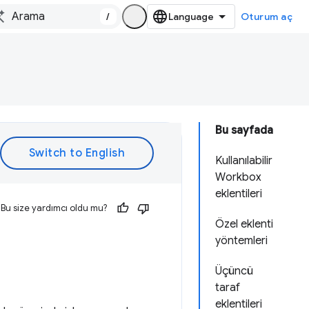
/
Oturum aç
Bu sayfada
Kullanılabilir
Workbox
eklentileri
Bu size yardımcı oldu mu?
Özel eklenti
yöntemleri
Üçüncü
taraf
eklentileri