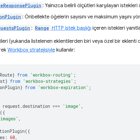
leResponsePlugin
: Yalnızca belirli ölçütleri karşılayan istekleri
onPlugin
: Önbellekte öğelerin sayısını ve maksimum yaşını yön
uestsPlugin
:
Range
HTTP istek başlığı
içeren istekleri yanıtla
ri (yukarıda listelenen eklentilerden biri veya özel bir eklenti ol
rek
Workbox stratejisiyle
kullanılır:
Route
}
from
'workbox-routing'
;
st
}
from
'workbox-strategies'
;
onPlugin
}
from
'workbox-expiration'
;
request
.
destination
===
'image'
,
({
'images'
,
tionPlugin
({
es
:
60
,