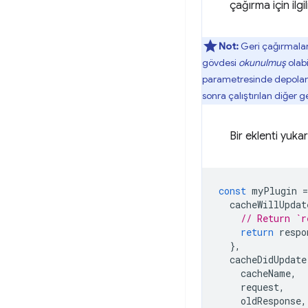
çağırma için ilg
Not:
Geri çağırmalard
gövdesi
okunulmuş
olab
parametresinde depola
sonra çalıştırılan diğer g
Bir eklenti yuka
const
myPlugin
=
cacheWillUpdat
// Return `r
return
respo
},
cacheDidUpdate
cacheName
,
request
,
oldResponse
,