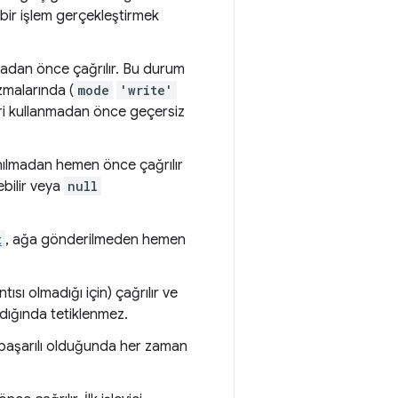
 bir işlem gerçekleştirmek
lmadan önce çağrılır. Bu durum
malarında (
mode
'write'
eri kullanmadan önce geçersiz
lanılmadan hemen önce çağrılır
ebilir veya
null
t
, ağa gönderilmeden hemen
sı olmadığı için) çağrılır ve
ındığında tetiklenmez.
 başarılı olduğunda her zaman