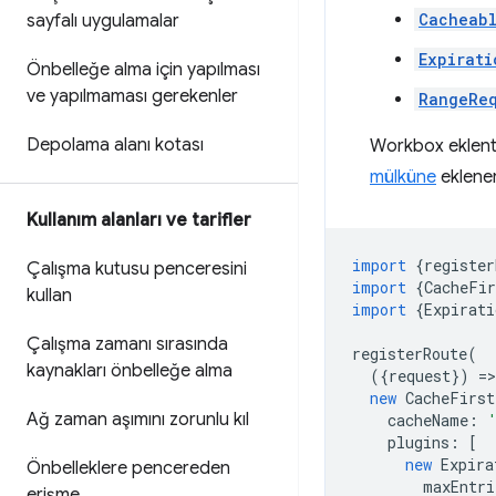
Cacheab
sayfalı uygulamalar
Expirati
Önbelleğe alma için yapılması
ve yapılmaması gerekenler
RangeReq
Depolama alanı kotası
Workbox eklentile
mülküne
eklene
Kullanım alanları ve tarifler
import
{
register
Çalışma kutusu penceresini
import
{
CacheFir
kullan
import
{
Expirati
Çalışma zamanı sırasında
registerRoute
(
kaynakları önbelleğe alma
({
request
})
=
>
new
CacheFirst
Ağ zaman aşımını zorunlu kıl
cacheName
:
plugins
:
[
new
Expira
Önbelleklere pencereden
maxEntri
erişme