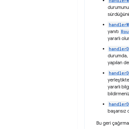
handlerW
durumunu a
sürdüğünü 
handlerW
yanıtı
Rou
yararlı olur
handler
durumda, n
yapılan de
handlerD
yerleştikt
yararlı bi
bildirmeni
handlerD
başarısız 
Bu geri çağırma