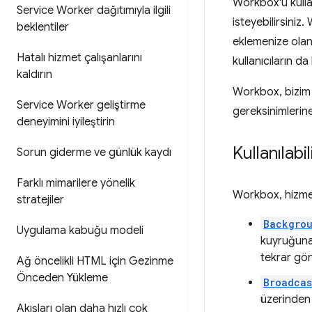
Workbox'u kullan
Service Worker dağıtımıyla ilgili
isteyebilirsiniz
beklentiler
eklemenize olana
Hatalı hizmet çalışanlarını
kullanıcıların da
kaldırın
Workbox, bizim i
Service Worker geliştirme
gereksinimlerine
deneyimini iyileştirin
Kullanılabi
Sorun giderme ve günlük kaydı
Farklı mimarilere yönelik
Workbox, hizmet 
stratejiler
Backgro
Uygulama kabuğu modeli
kuyruğuna
tekrar gönd
Ağ öncelikli HTML için Gezinme
Önceden Yükleme
Broadcas
üzerinden
Akışları olan daha hızlı çok