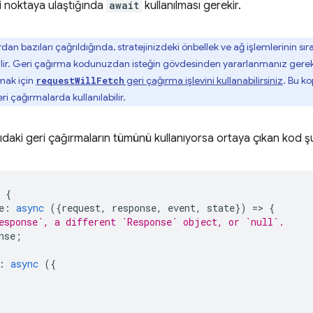
ili noktaya ulaştığında
await
kullanılması gerekir.
an bazıları çağrıldığında, stratejinizdeki önbellek ve ağ işlemlerinin sır
ilir. Geri çağırma kodunuzdan isteğin gövdesinden yararlanmanız gerek
mak için
geri çağırma işlevini kullanabilirsiniz
. Bu k
requestWillFetch
eri çağırmalarda kullanılabilir.
rıdaki geri çağırmaların tümünü kullanıyorsa ortaya çıkan kod şu
{
e
:
async
({
request
,
response
,
event
,
state
})
=
>
{
esponse`, a different `Response` object, or `null`.
nse
;
:
async
({