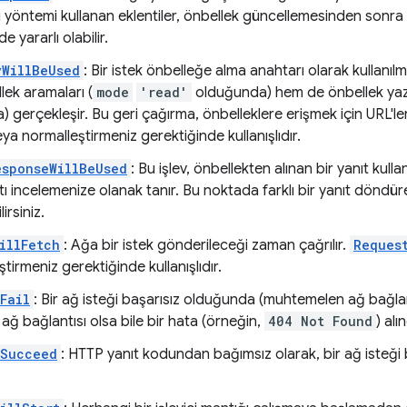
Bu yöntemi kullanan eklentiler, önbellek güncellemesinden sonra
de yararlı olabilir.
yWillBeUsed
: Bir istek önbelleğe alma anahtarı olarak kullanı
ek aramaları (
mode
'read'
olduğunda) hem de önbellek yaz
 gerçekleşir. Bu geri çağırma, önbelleklere erişmek için URL'l
eya normalleştirmeniz gerektiğinde kullanışlıdır.
sponseWillBeUsed
: Bu işlev, önbellekten alınan bir yanıt kul
tı incelemenize olanak tanır. Bu noktada farklı bir yanıt döndür
irsiniz.
illFetch
: Ağa bir istek gönderileceği zaman çağrılır.
Reques
tirmeniz gerektiğinde kullanışlıdır.
Fail
: Bir ağ isteği başarısız olduğunda (muhtemelen ağ bağlantı
 ağ bağlantısı olsa bile bir hata (örneğin,
404 Not Found
) al
dSucceed
: HTTP yanıt kodundan bağımsız olarak, bir ağ isteği