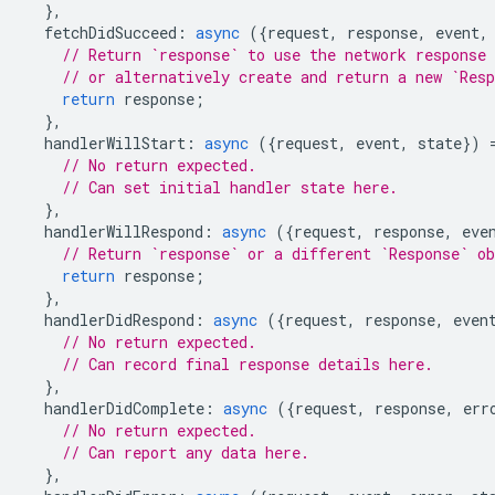
},
fetchDidSucceed
:
async
({
request
,
response
,
event
,
// Return `response` to use the network response 
// or alternatively create and return a new `Res
return
response
;
},
handlerWillStart
:
async
({
request
,
event
,
state
})
// No return expected.
// Can set initial handler state here.
},
handlerWillRespond
:
async
({
request
,
response
,
eve
// Return `response` or a different `Response` o
return
response
;
},
handlerDidRespond
:
async
({
request
,
response
,
even
// No return expected.
// Can record final response details here.
},
handlerDidComplete
:
async
({
request
,
response
,
err
// No return expected.
// Can report any data here.
},