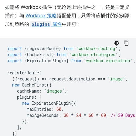
如需将 Workbox 插件（无论是上述插件之一，还是自定义
插件）与
Workbox 策略
搭配使用，只需将该插件的实例添
加到策略的
plugins
属性
中即可：
import
{
registerRoute
}
from
'workbox-routing'
;
import
{
CacheFirst
}
from
'workbox-strategies'
;
import
{
ExpirationPlugin
}
from
'workbox-expiration'
;
registerRoute
(
({
request
})
=
>
request
.
destination
===
'image'
,
new
CacheFirst
({
cacheName
:
'images'
,
plugins
:
[
new
ExpirationPlugin
({
maxEntries
:
60
,
maxAgeSeconds
:
30
*
24
*
60
*
60
,
// 30 Days
}),
],
})