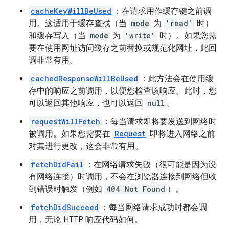
cacheKeyWillBeUsed
：在请求用作缓存键之前调
用。这适用于缓存查找（当
mode
为
'read'
时）
和缓存写入（当
mode
为
'write'
时）。如果您需
要在使用网址访问缓存之前替换或规范化网址，此回
调非常有用。
cachedResponseWillBeUsed
：此方法会在使用缓
存中的响应之前调用，以便您检查该响应。此时，您
可以返回其他响应，也可以返回
null
。
requestWillFetch
：每当请求即将要发送到网络时
被调用。如果您需要在
Request
即将进入网络之前
对其进行更改，这会非常有用。
fetchDidFail
：在网络请求失败（很可能是因为没
有网络连接）时调用，不会在浏览器连接到网络但收
到错误时触发（例如
404 Not Found
）。
fetchDidSucceed
：每当网络请求成功时都会调
用，无论 HTTP 响应代码如何。