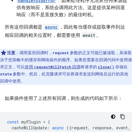
handlerDidError
：如果处理程序无法从
任何
来源提
供有效响应，系统会调用此方法。这是提供某种回退
响应（而不是直接失败）的最佳时机。
所有这些回调都是
async
，因此每当缓存或提取事件到达
相应回调的相关位置时，都需要使用
await
。
注意
：调用某些回调时，
参数的正文可能已被读取，具体取
request
决于您策略中的缓存和网络操作的顺序。
如果您需要在回调代码中使用请
求正文，可以
使用
回调
将请求的
存储在
requestWillFetch
clone()
参数中。然后，此克隆请求可在将请求发送到网络后运行的其他
state
回调中使用。
如果插件使用了上述所有回调，则生成的代码如下所示：
const
myPlugin
=
{
cacheWillUpdate
:
async
({
request
,
response
,
event
,