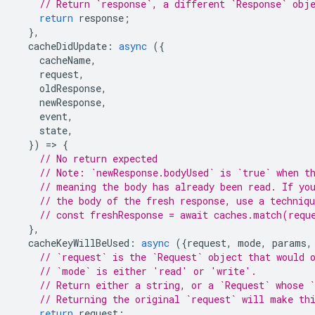
// Return `response`, a different `Response` obj
return
response
;
},
cacheDidUpdate
:
async
({
cacheName
,
request
,
oldResponse
,
newResponse
,
event
,
state
,
})
=
>
{
// No return expected
// Note: `newResponse.bodyUsed` is `true` when t
// meaning the body has already been read. If yo
// the body of the fresh response, use a techniq
// const freshResponse = await caches.match(requ
},
cacheKeyWillBeUsed
:
async
({
request
,
mode
,
params
,
// `request` is the `Request` object that would 
// `mode` is either 'read' or 'write'.
// Return either a string, or a `Request` whose `
// Returning the original `request` will make th
return
request
;