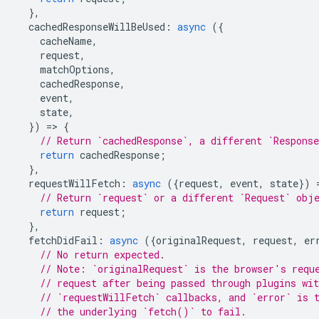
},
cachedResponseWillBeUsed
:
async
({
cacheName
,
request
,
matchOptions
,
cachedResponse
,
event
,
state
,
})
=
>
{
// Return `cachedResponse`, a different `Respons
return
cachedResponse
;
},
requestWillFetch
:
async
({
request
,
event
,
state
})
// Return `request` or a different `Request` obj
return
request
;
},
fetchDidFail
:
async
({
originalRequest
,
request
,
er
// No return expected.
// Note: `originalRequest` is the browser's requ
// request after being passed through plugins wit
// `requestWillFetch` callbacks, and `error` is 
// the underlying `fetch()` to fail.