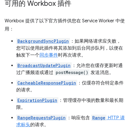
可用的 Workbox 插件
Workbox 提供了以下官方插件供您在 Service Worker 中使
用：
BackgroundSyncPlugin
：如果网络请求应失败，
您可以使用此插件将其添加到后台同步队列，以便在
触发下一个
同步事件
时再次请求。
BroadcastUpdatePlugin
：允许您在缓存更新时通
过广播频道或通过
postMessage()
发送消息。
CacheableResponsePlugin
：仅缓存符合特定条件
的请求。
ExpirationPlugin
：管理缓存中项的数量和最长期
限。
RangeRequestsPlugin
：响应包含
Range
HTTP 请
求标头
的请求。