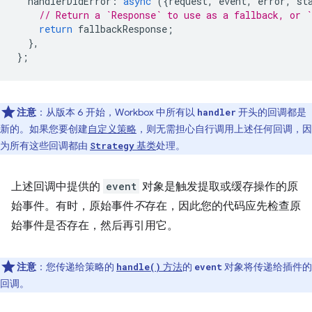
handlerDidError
:
async
({
request
,
event
,
error
,
st
// Return a `Response` to use as a fallback, or `
return
fallbackResponse
;
},
};
注意
：从版本 6 开始，Workbox 中所有以
开头的回调都是
handler
新的。如果您要创建
自定义策略
，则无需担心自行调用上述任何回调，因
为所有这些回调都由
基类
处理。
Strategy
上述回调中提供的
event
对象是触发提取或缓存操作的原
始事件。有时，原始事件
不
存在，因此您的代码应先检查原
始事件是否存在，然后再引用它。
注意
：您传递给策略的
方法
的
对象将传递给插件的
handle()
event
回调。