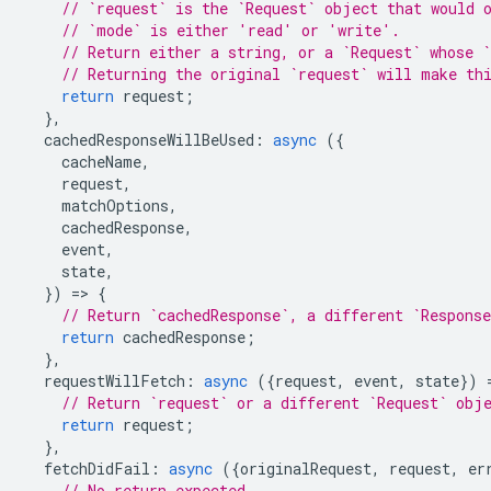
// `request` is the `Request` object that would 
// `mode` is either 'read' or 'write'.
// Return either a string, or a `Request` whose `
// Returning the original `request` will make th
return
request
;
},
cachedResponseWillBeUsed
:
async
({
cacheName
,
request
,
matchOptions
,
cachedResponse
,
event
,
state
,
})
=
>
{
// Return `cachedResponse`, a different `Respons
return
cachedResponse
;
},
requestWillFetch
:
async
({
request
,
event
,
state
})
// Return `request` or a different `Request` obj
return
request
;
},
fetchDidFail
:
async
({
originalRequest
,
request
,
er
// No return expected.