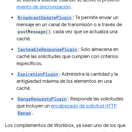
se vuelva a solicitar cuando se active el próximo
evento de sincronización
.
BroadcastUpdatePlugin
: Te permite enviar un
mensaje en un canal de transmisión o a través de
postMessage()
cada vez que se actualiza una
caché.
CacheableResponsePlugin
: Solo almacena en
caché las solicitudes que cumplen con criterios
específicos.
ExpirationPlugin
: Administra la cantidad y la
antigüedad máxima de los elementos en una
caché.
RangeRequestsPlugin
: Responde las solicitudes
que incluyen un
encabezado de solicitud HTTP
Range
.
Los complementos de Workbox, ya sean uno de los que