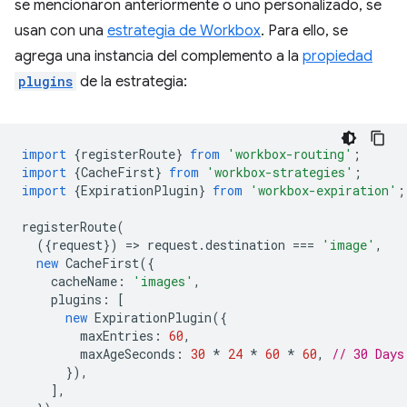
se mencionaron anteriormente o uno personalizado, se
usan con una
estrategia de Workbox
. Para ello, se
agrega una instancia del complemento a la
propiedad
plugins
de la estrategia:
import
{
registerRoute
}
from
'workbox-routing'
;
import
{
CacheFirst
}
from
'workbox-strategies'
;
import
{
ExpirationPlugin
}
from
'workbox-expiration'
;
registerRoute
(
({
request
})
=
>
request
.
destination
===
'image'
,
new
CacheFirst
({
cacheName
:
'images'
,
plugins
:
[
new
ExpirationPlugin
({
maxEntries
:
60
,
maxAgeSeconds
:
30
*
24
*
60
*
60
,
// 30 Days
}),
],