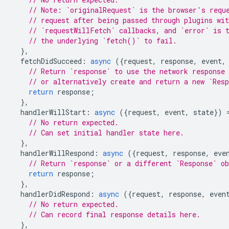
// Note: `originalRequest` is the browser's requ
// request after being passed through plugins wit
// `requestWillFetch` callbacks, and `error` is 
// the underlying `fetch()` to fail.
},
fetchDidSucceed
:
async
({
request
,
response
,
event
,
// Return `response` to use the network response 
// or alternatively create and return a new `Res
return
response
;
},
handlerWillStart
:
async
({
request
,
event
,
state
})
// No return expected.
// Can set initial handler state here.
},
handlerWillRespond
:
async
({
request
,
response
,
eve
// Return `response` or a different `Response` o
return
response
;
},
handlerDidRespond
:
async
({
request
,
response
,
even
// No return expected.
// Can record final response details here.
},