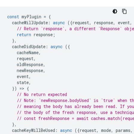
const
myPlugin
=
{
cacheWillUpdate
:
async
({
request
,
response
,
event
,
// Return `response`, a different `Response` obj
return
response
;
},
cacheDidUpdate
:
async
({
cacheName
,
request
,
oldResponse
,
newResponse
,
event
,
state
,
})
=
>
{
// No return expected
// Note: `newResponse.bodyUsed` is `true` when t
// meaning the body has already been read. If yo
// the body of the fresh response, use a techniq
// const freshResponse = await caches.match(requ
},
cacheKeyWillBeUsed
:
async
({
request
,
mode
,
params
,