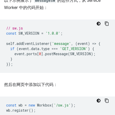
以下示例展示了
messageSW
的运作方式，从 Service
Worker 中的代码开始：
// sw.js
const
SW_VERSION
=
'1.0.0'
;
self
.
addEventListener
(
'message'
,
(
event
)
=
>
{
if
(
event
.
data
.
type
===
'GET_VERSION'
)
{
event
.
ports
[
0
].
postMessage
(
SW_VERSION
);
}
});
然后在网页中添加以下代码：
const
wb
=
new
Workbox
(
'/sw.js'
);
wb
.
register
();