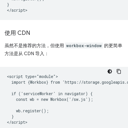
}

使用 CDN
虽然不是推荐的方法，但使用
workbox-window
的更简单
方法是从 CDN 导入：
<script type="module">

  import {Workbox} from 'https://storage.googleapis.
  if ('serviceWorker' in navigator) {

    const wb = new Workbox('/sw.js');

    wb.register();

  }
