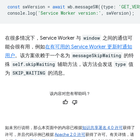
const
swVersion
=
await
wb
.
messageSW
({
type
:
'GET_VER
console
.
log
(
'Service Worker version:'
,
swVersion
);
在很多情况下，Service Worker 与
window
之间的通信可
能会很有用，例如
在有可用的 Service Worker 更新时通知
用户
。该方案依赖于一个名为
messageSkipWaiting
的特
殊
self.skipWaiting
辅助方法，该方法会发送
type
值
为
SKIP_WAITING
的消息。
该内容对您有帮助吗？
如未另行说明，那么本页面中的内容已根据
知识共享署名 4.0 许可
获得了
许可，并且代码示例已根据
Apache 2.0 许可
获得了许可。有关详情，请