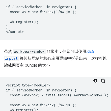
if ('serviceWorker' in navigator) {

  const wb = new Workbox('/sw.js');

  wb.register();

}

虽然
workbox-window
非常小，但您可以使用
动态
import
将其从网站的核心应用逻辑中拆分出来，这样可以
缩减网页主 bundle 的大小：
<script type="module">

if ('serviceWorker' in navigator) {

  const {Workbox} = await import('workbox-window');

  const wb = new Workbox('/sw.js');

  wb.register();
