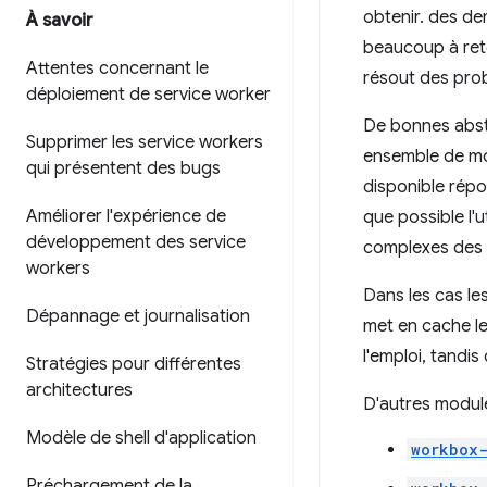
obtenir. des d
À savoir
beaucoup à rete
Attentes concernant le
résout des pro
déploiement de service worker
De bonnes abstr
Supprimer les service workers
ensemble de mod
qui présentent des bugs
disponible répo
Améliorer l'expérience de
que possible l'u
développement des service
complexes des 
workers
Dans les cas le
Dépannage et journalisation
met en cache l
l'emploi, tandi
Stratégies pour différentes
architectures
D'autres module
Modèle de shell d'application
workbox-
Préchargement de la