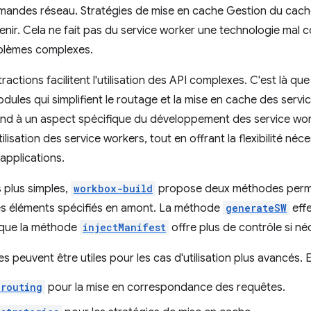
emandes réseau. Stratégies de mise en cache Gestion du cac
nir. Cela ne fait pas du service worker une technologie mal 
blèmes complexes.
actions facilitent l'utilisation des API complexes. C'est là q
ules qui simplifient le routage et la mise en cache des ser
nd à un aspect spécifique du développement des service work
tilisation des service workers, tout en offrant la flexibilité n
applications.
s plus simples,
workbox-build
propose deux méthodes permet
es éléments spécifiés en amont. La méthode
generateSW
effe
s que la méthode
injectManifest
offre plus de contrôle si né
s peuvent être utiles pour les cas d'utilisation plus avancés. 
routing
pour la mise en correspondance des requêtes.