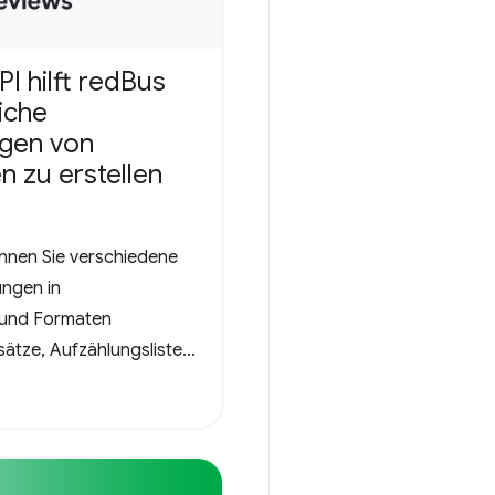
I hilft redBus
eiche
gen von
 zu erstellen
nnen Sie verschiedene
ngen in
 und Formaten
bsätze, Aufzählungslisten