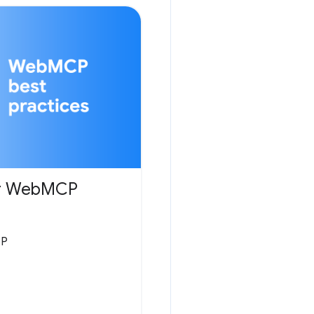
für WebMCP
CP