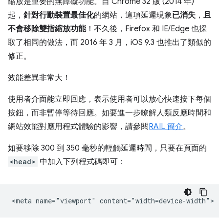
縮放是重要的無障礙功能。自 Chrome 32 版 (2014 年)
起，
針對行動裝置最佳化
的網站，這項延遲現象
已消失
，
且
不會移除雙指縮放功能
！不久後，Firefox 和 IE/Edge 也採
取了相同的做法，而 2016 年 3 月，iOS 9.3 也推出了類似的
修正。
效能差異非常大！
使用者介面能立即回應，表示使用者可以放心快速按下每個
按鈕，而非暫停等待回應。如要進一步瞭解人類反應時間和
網站效能對應用程式體驗的影響，請參閱
RAIL 簡介
。
如要移除 300 到 350 毫秒的輕觸延遲時間，只要在頁面的
<head>
中加入下列程式碼即可：