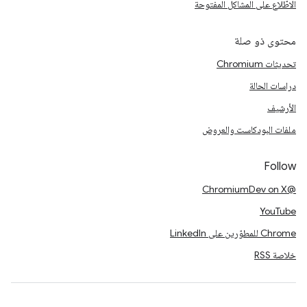
الاطّلاع على المشاكل المفتوحة
محتوى ذو صلة
تحديثات Chromium
دراسات الحالة
الأرشيف
ملفات البودكاست والعروض
Follow
@ChromiumDev on X
YouTube
Chrome للمطوّرين على LinkedIn
خلاصة RSS