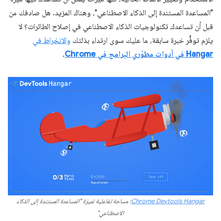
"المساعدة المستندة إلى الذكاء الاصطناعي"، وهناك المزيد. هل صادفك من
قبل أن تساعدك تكنولوجيات الذكاء الاصطناعي في إصلاح الطائرات؟ لا
يلزم توفُّر خبرة سابقة، ما عليك سوى ارتداء بذلتك
والانخراط في
Hangar في أدوات مطوّري البرامج في Chrome
.
Chrome Devtools Hangar
: مساحة تفاعلية لميزة "المساعدة المستندة إلى الذكاء
الاصطناعي"