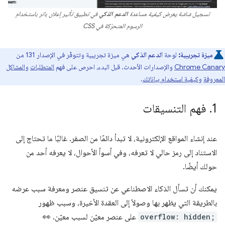
تسجيل شاشة يعرض كيفية مساعدة
الدعم الذكي
في تطبيق تأثير إعلان بانر باستخدام
الرسوم المتحرّكة في CSS
ميزة تجريبية:
لوحة
الدعم الذكي
هي ميزة تجريبية وتتوفّر في الإصدار 131 من
Chrome Canary
والإصدارات الأحدث. قبل البدء، احرص على فهم
المتطلبات
و
المشاكل
المعروفة
و
كيفية استخدام بياناتك
.
1
.
فهم التنسيقات
عند إنشاء المواقع الإلكترونية، لا تبدأ دائمًا من الصفر. غالبًا ما تحتاج إلى
الاستناد إلى رمز حالي لا تعرفه، وفي أسوأ الأحوال، لا يعرفه أحد من
حولك أيضًا.
يمكنك أن تسأل الذكاء الاصطناعي عن تنسيق عنصر ومعرفة سبب عرضه
بالطريقة التي يظهر بها وصولاً إلى العقدة الأخيرة، وسبب ظهور
overflow: hidden;
على عنصر معيّن لسبب معيّن. 👀