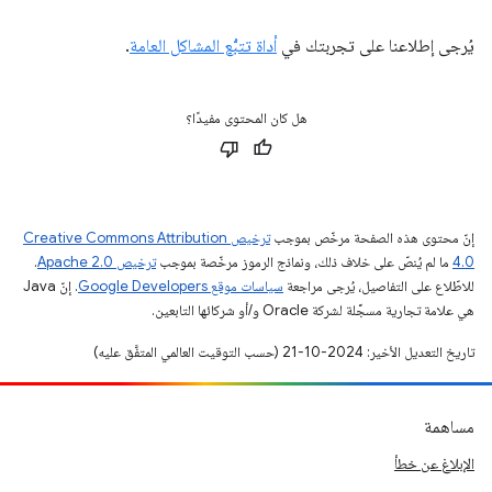
يُرجى إطلاعنا على تجربتك في
أداة تتبُّع المشاكل العامة
.
هل كان المحتوى مفيدًا؟
إنّ محتوى هذه الصفحة مرخّص بموجب
ترخيص Creative Commons Attribution
4.0‏
ما لم يُنصّ على خلاف ذلك، ونماذج الرموز مرخّصة بموجب
ترخيص Apache 2.0‏
.
للاطّلاع على التفاصيل، يُرجى مراجعة
سياسات موقع Google Developers‏
. إنّ Java
هي علامة تجارية مسجَّلة لشركة Oracle و/أو شركائها التابعين.
تاريخ التعديل الأخير: 2024-10-21 (حسب التوقيت العالمي المتفَّق عليه)
مساهمة
الإبلاغ عن خطأ