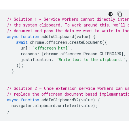
// Solution 1 - Service workers cannot directly inter
// the system clipboard. To work around this, we'll 
// document and pass the data we want to write to th
async
function
addToClipboard
(
value
)
{
await
chrome
.
offscreen
.
createDocument
({
url
:
'offscreen.html'
,
reasons
:
[
chrome
.
offscreen
.
Reason
.
CLIPBOARD
],
justification
:
'Write text to the clipboard.'
,
});
}
// Solution 2 – Once extension service workers can u
// replace the offscreen document based implementati
async
function
addToClipboardV2
(
value
)
{
navigator
.
clipboard
.
writeText
(
value
);
}