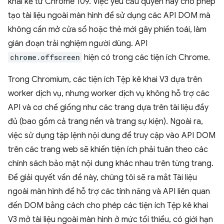
khai kể từ Chrome 109. Việc yêu cầu quyền này cho phép
tạo tài liệu ngoài màn hình để sử dụng các API DOM mà
không cần mở cửa sổ hoặc thẻ mới gây phiền toái, làm
gián đoạn trải nghiệm người dùng. API
chrome.offscreen
hiện có trong các tiện ích Chrome.
Trong Chromium, các tiện ích Tệp kê khai V3 dựa trên
worker dịch vụ, nhưng worker dịch vụ không hỗ trợ các
API và cơ chế giống như các trang dựa trên tài liệu đầy
đủ (bao gồm cả trang nền và trang sự kiện). Ngoài ra,
việc sử dụng tập lệnh nội dung để truy cập vào API DOM
trên các trang web sẽ khiến tiện ích phải tuân theo các
chính sách bảo mật nội dung khác nhau trên từng trang.
Để giải quyết vấn đề này, chúng tôi sẽ ra mắt Tài liệu
ngoài màn hình để hỗ trợ các tính năng và API liên quan
đến DOM bằng cách cho phép các tiện ích Tệp kê khai
V3 mở tài liệu ngoài màn hình ở mức tối thiểu, có giới hạn