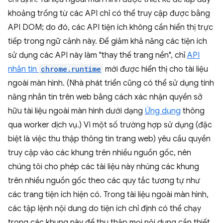
khoảng trống từ các API chỉ có thể truy cập được bằng
API DOM; do đó, các API tiện ích không cần hiển thị trực
tiếp trong ngữ cảnh này. Để giảm khả năng các tiện ích
sử dụng các API này làm "thay thế trang nền", chỉ
API
nhắn tin
chrome.runtime
mới được hiển thị cho tài liệu
ngoài màn hình. (Nhà phát triển cũng có thể sử dụng tính
năng nhắn tin trên web bằng cách xác nhận quyền sở
hữu tài liệu ngoài màn hình dưới dạng
Ứng dụng
thông
qua worker dịch vụ.) Vì một số trường hợp sử dụng (đặc
biệt là việc thu thập thông tin trang web) yêu cầu quyền
truy cập vào các khung trên nhiều nguồn gốc, nên
chúng tôi cho phép các tài liệu này nhúng các khung
trên nhiều nguồn gốc theo các quy tắc tương tự như
các trang tiện ích hiện có. Trong tài liệu ngoài màn hình,
các tập lệnh nội dung do tiện ích chỉ định có thể chạy
trong các khung này để thu thập mọi nội dung cần thiết,