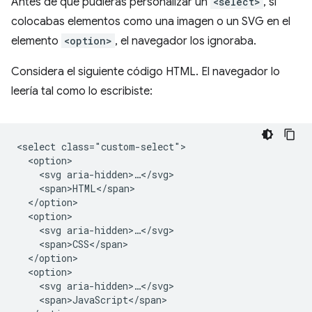
Antes de que pudieras personalizar un
<select>
, si
colocabas elementos como una imagen o un SVG en el
elemento
<option>
, el navegador los ignoraba.
Considera el siguiente código HTML. El navegador lo
leería tal como lo escribiste:
<select class="custom-select">

  <option>

    <svg aria-hidden>…</svg>

    <span>HTML</span>

  </option>

  <option>

    <svg aria-hidden>…</svg>

    <span>CSS</span>

  </option>

  <option>

    <svg aria-hidden>…</svg>

    <span>JavaScript</span>
