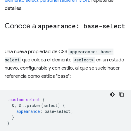
elemento select personalizable en MDN
, repleta de
detalles.
Conoce a
appearance: base-select
Una nueva propiedad de CSS
appearance: base-
select
que coloca el elemento
<select>
en un estado
nuevo, configurable y con estilo, al que se suele hacer
referencia como estilos "base":
.
custom-select
{
&
,
&
::picker(select)
{
appearance
:
base-select
;
}
}