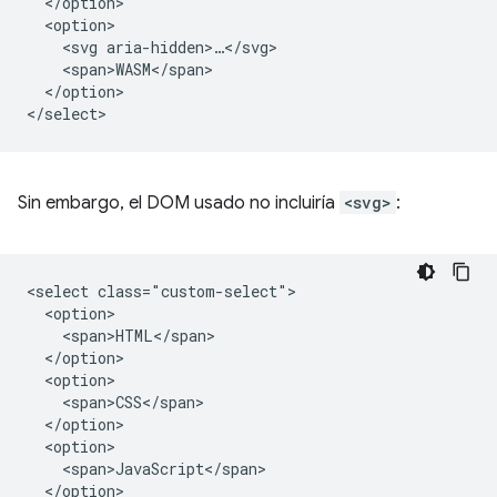
  </option>

  <option>

    <svg aria-hidden>…</svg>

    <span>WASM</span>

  </option>

Sin embargo, el DOM usado no incluiría
<svg>
:
<select class="custom-select">

  <option>

    <span>HTML</span>

  </option>

  <option>

    <span>CSS</span>

  </option>

  <option>

    <span>JavaScript</span>

  </option>
