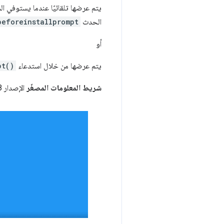
يتم عرضها تلقائيًا عندما يستوفي ال
الحدث
beforeinstallprompt
أو
يتم عرضها من خلال استدعاء
pt()
شريط المعلومات المصغّر
الإصدار 68 من Chrome والإصدارات الأحدث