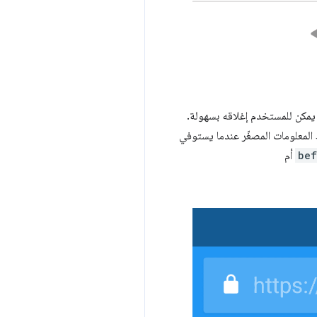
كتروني التحكّم فيه، ولكن يمكن للمستخدم إغلاقه بسهولة.
ر فترة زمنية كافية (3 أشهر حاليًا). سيظهر شريط المعلومات المصغّر عندما يستوفي
bef
أم