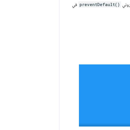
تروني
preventDefault()
في