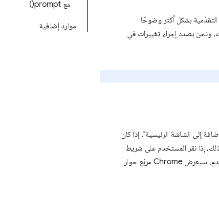
مع prompt()
 على تصنيف تطبيقات الويب التقدّمية بشكل أكثر وضوحًا
موارد إضافية
ت، ونحن بصدد إجراء تغييرات في
ن Chrome على Android (الإصدار الثابت في يوليو 2018)، لن يعرض Chrome بانر "الإضافة إلى الشاشة الرئيسية". إذا كان
ر. بعد ذلك، إذا نقر المستخدم على شريط
من داخل إيماءة المستخدم، سيعرض Chrome مربّع حوار