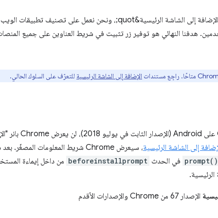
منذ أن أطلقنا لأول مرة بانر &quot;الإضافة إلى الشاشة الرئيسية&quot;، ونحن نعمل
مين. هدفنا النهائي هو توفير زر تثبيت في شريط العناوين على جميع المنصا
الإضافة إلى الشاشة الرئيسية
للتعرّف على السلوك الحالي.
اعتبارًا من الإصدار 68 م
إضافة إلى الشاشة الرئيسية
، سيعرض Chrome شريط المعلومات المصغّ
prompt()
في الحدث
beforeinstallprompt
الرئيسية.
ئيسية
الإصدار 67 من Chrome والإصدارات الأقدم