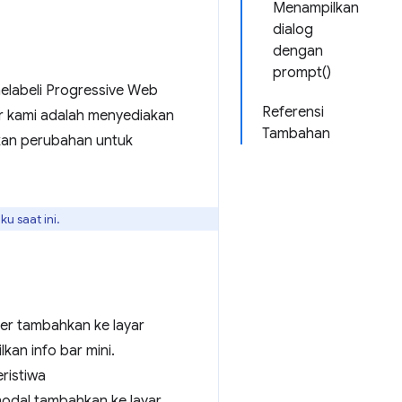
Menampilkan
dialog
dengan
prompt()
elabeli Progressive Web
Referensi
r kami adalah menyediakan
Tambahan
ukan perubahan untuk
ku saat ini.
ner tambahkan ke layar
an info bar mini.
ristiwa
odal tambahkan ke layar