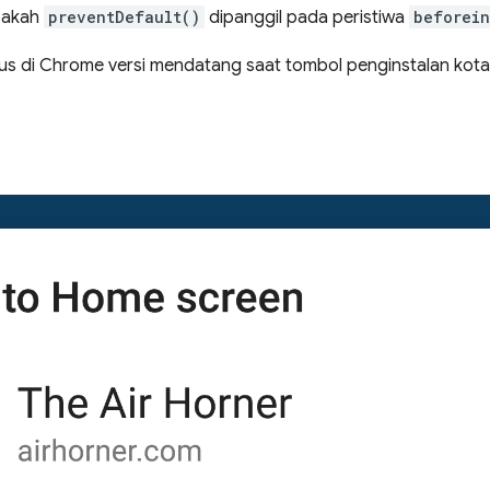
apakah
preventDefault()
dipanggil pada peristiwa
beforein
pus di Chrome versi mendatang saat tombol penginstalan kot