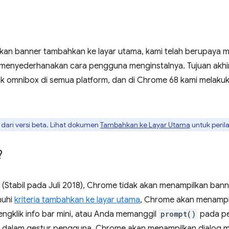
rkan banner tambahkan ke layar utama, kami telah berupaya m
n menyederhanakan cara pengguna menginstalnya. Tujuan akhi
ak omnibox di semua platform, dan di Chrome 68 kami melak
dari versi beta. Lihat dokumen
Tambahkan ke Layar Utama
untuk perila
?
 (Stabil pada Juli 2018), Chrome tidak akan menampilkan ban
nuhi
kriteria tambahkan ke layar utama
, Chrome akan menampilk
ngklik info bar mini, atau Anda memanggil
prompt()
pada pe
 dalam gestur pengguna, Chrome akan menampilkan dialog m