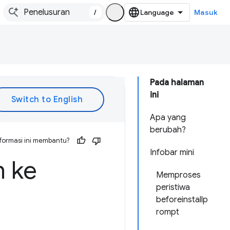
/
Masuk
Pada halaman
ini
Apa yang
berubah?
formasi ini membantu?
Infobar mini
 ke
Memproses
peristiwa
beforeinstallp
rompt