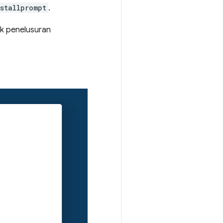
stallprompt
.
ak penelusuran