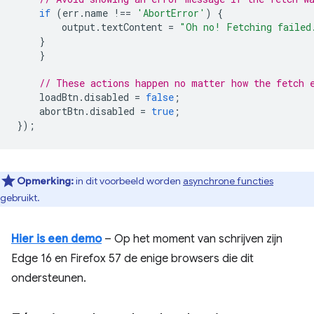
if
(
err
.
name
!==
'AbortError'
)
{
output
.
textContent
=
"Oh no! Fetching failed
}
}
// These actions happen no matter how the fetch 
loadBtn
.
disabled
=
false
;
abortBtn
.
disabled
=
true
;
});
Opmerking:
in dit voorbeeld worden
asynchrone functies
gebruikt.
Hier is een demo
– Op het moment van schrijven zijn
Edge 16 en Firefox 57 de enige browsers die dit
ondersteunen.