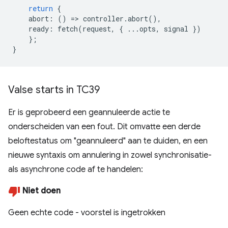
return
{
abort
:
()
=
>
controller
.
abort
(),
ready
:
fetch
(
request
,
{
...
opts
,
signal
})
};
}
Valse starts in TC39
Er is geprobeerd een geannuleerde actie te
onderscheiden van een fout. Dit omvatte een derde
beloftestatus om "geannuleerd" aan te duiden, en een
nieuwe syntaxis om annulering in zowel synchronisatie-
als asynchrone code af te handelen:
Niet doen
Geen echte code - voorstel is ingetrokken