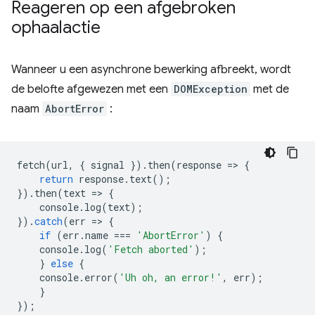
Reageren op een afgebroken
ophaalactie
Wanneer u een asynchrone bewerking afbreekt, wordt
de belofte afgewezen met een
DOMException
met de
naam
AbortError
:
fetch
(
url
,
{
signal
}).
then
(
response
=
>
{
return
response
.
text
();
}).
then
(
text
=
>
{
console
.
log
(
text
);
}).
catch
(
err
=
>
{
if
(
err
.
name
===
'AbortError'
)
{
console
.
log
(
'Fetch aborted'
);
}
else
{
console
.
error
(
'Uh oh, an error!'
,
err
);
}
});