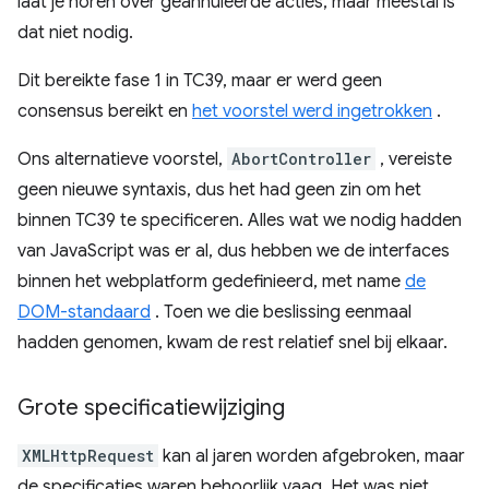
laat je horen over geannuleerde acties, maar meestal is
dat niet nodig.
Dit bereikte fase 1 in TC39, maar er werd geen
consensus bereikt en
het voorstel werd ingetrokken
.
Ons alternatieve voorstel,
AbortController
, vereiste
geen nieuwe syntaxis, dus het had geen zin om het
binnen TC39 te specificeren. Alles wat we nodig hadden
van JavaScript was er al, dus hebben we de interfaces
binnen het webplatform gedefinieerd, met name
de
DOM-standaard
. Toen we die beslissing eenmaal
hadden genomen, kwam de rest relatief snel bij elkaar.
Grote specificatiewijziging
XMLHttpRequest
kan al jaren worden afgebroken, maar
de specificaties waren behoorlijk vaag. Het was niet