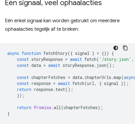
Eén signaal
,
veel ophaalacties
Eén enkel signaal kan worden gebruikt om meerdere
ophaalacties tegelijk af te breken:
async
function
fetchStory
({
signal
}
=
{})
{
const
storyResponse
=
await
fetch
(
'/story.json'
,
const
data
=
await
storyResponse
.
json
();
const
chapterFetches
=
data
.
chapterUrls
.
map
(
asyn
const
response
=
await
fetch
(
url
,
{
signal
});
return
response
.
text
();
});
return
Promise
.
all
(
chapterFetches
);
}