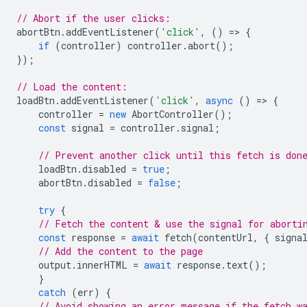
// Abort if the user clicks:
abortBtn
.
addEventListener
(
'click'
,
()
=
>
{
if
(
controller
)
controller
.
abort
();
});
// Load the content:
loadBtn
.
addEventListener
(
'click'
,
async
()
=
>
{
controller
=
new
AbortController
();
const
signal
=
controller
.
signal
;
// Prevent another click until this fetch is don
loadBtn
.
disabled
=
true
;
abortBtn
.
disabled
=
false
;
try
{
// Fetch the content & use the signal for aborti
const
response
=
await
fetch
(
contentUrl
,
{
signa
// Add the content to the page
output
.
innerHTML
=
await
response
.
text
();
}
catch
(
err
)
{
// Avoid showing an error message if the fetch w