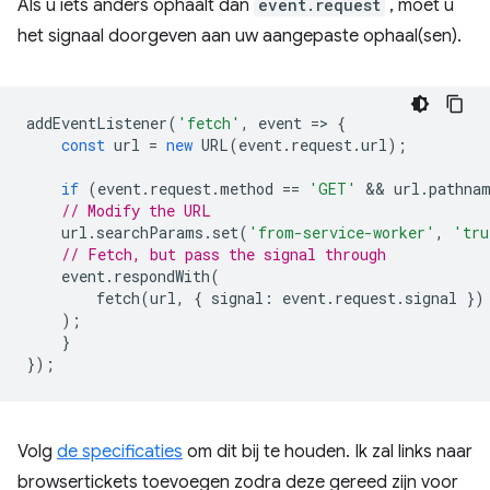
Als u iets anders ophaalt dan
event.request
, moet u
het signaal doorgeven aan uw aangepaste ophaal(sen).
addEventListener
(
'fetch'
,
event
=
>
{
const
url
=
new
URL
(
event
.
request
.
url
);
if
(
event
.
request
.
method
==
'GET'
 && 
url
.
pathna
// Modify the URL
url
.
searchParams
.
set
(
'from-service-worker'
,
'tru
// Fetch, but pass the signal through
event
.
respondWith
(
fetch
(
url
,
{
signal
:
event
.
request
.
signal
})
);
}
});
Volg
de specificaties
om dit bij te houden. Ik zal links naar
browsertickets toevoegen zodra deze gereed zijn voor