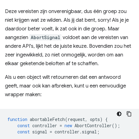
Deze vereisten zijn onverenigbaar, dus één groep zou
niet krijgen wat ze wilden. Als jij dat bent, sorry! Als je je
daardoor beter voelt, ik zat ook in die groep. Maar
aangezien
AbortSignal
voldoet aan de vereisten van
andere API's, lijkt het de juiste keuze. Bovendien zou het
zeer ingewikkeld, zo niet onmogelijk, worden om aan
elkaar geketende beloften af ​​te schaffen.
Als u een object wilt retourneren dat een antwoord
geeft, maar ook kan afbreken, kunt u een eenvoudige
wrapper maken:
function
abortableFetch
(
request
,
opts
)
{
const
controller
=
new
AbortController
();
const
signal
=
controller
.
signal
;