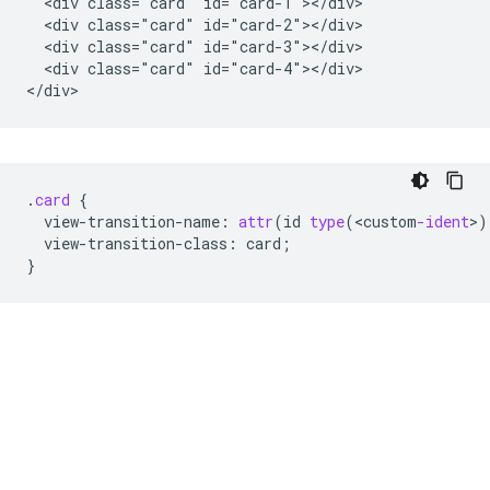
  <div class="card" id="card-1"></div>

  <div class="card" id="card-2"></div>

  <div class="card" id="card-3"></div>

  <div class="card" id="card-4"></div>

.
card
{
view-transition-name
:
attr
(
id
type
(
<
custom
-ident
>
)
view-transition-class
:
card
;
}