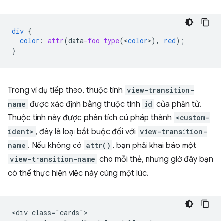
div
{
color
:
attr
(
data
-foo
type
(
<
color
>
),
red
);
}
Trong ví dụ tiếp theo, thuộc tính
view-transition-
name
được xác định bằng thuộc tính
id
của phần tử.
Thuộc tính này được phân tích cú pháp thành
<custom-
ident>
, đây là loại bắt buộc đối với
view-transition-
name
. Nếu không có
attr()
, bạn phải khai báo một
view-transition-name
cho mỗi thẻ, nhưng giờ đây bạn
có thể thực hiện việc này cùng một lúc.
<div class="cards">
