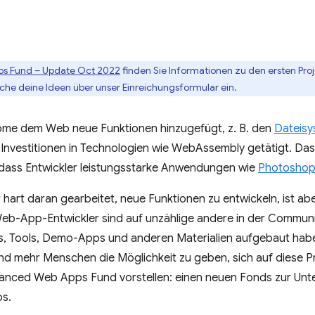
s Fund – Update Oct 2022
finden Sie Informationen zu den ersten Proj
che deine Ideen über unser Einreichungsformular ein.
ome dem Web neue Funktionen hinzugefügt, z. B. den
Dateisy
e Investitionen in Technologien wie WebAssembly getätigt. Da
sodass Entwickler leistungsstarke Anwendungen wie
Photosho
rt daran gearbeitet, neue Funktionen zu entwickeln, ist aber 
 Web-App-Entwickler sind auf unzählige andere in der Communi
s, Tools, Demo-Apps und anderen Materialien aufgebaut hab
nd mehr Menschen die Möglichkeit zu geben, sich auf diese Pr
anced Web Apps Fund vorstellen: einen neuen Fonds zur Unt
ps.