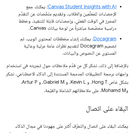
Canvas Student Insights with AI
: يمكنك جمع
الإحصاءات للمعلّمين والطلاب، وتقديم ملخّصات عن التقدّم
المحرز في الوقت الفعلي، وإحصاءات قابلة للتنفيذ، وخطط
دراسية مخصّصة مباشرةً من لوحة بيانات Canvas.
Docagram
. يمكنك إنشاء مخططات لمحتوى الويب. تم
تصميم Docagram لتقديم نظرات عامة مرئية وعالية
المستوى عن النصوص والبيانات.
بالإضافة إلى ذلك، نشكر كل من قدّم ملاحظات حول تجربته في استخدام
واجهات برمجة التطبيقات المدمجة المستندة إلى الذكاء الاصطناعي. نشكر
بشكل خاص Hong T. و Kevin L. و Gabriel M. و Artur P.
وMohamd M. على ملاحظاتهم الشاملة والقيّمة.
البقاء على اتصال
يمكنك البقاء على اتصال والتعرّف أكثر على جهودنا في مجال الذكاء