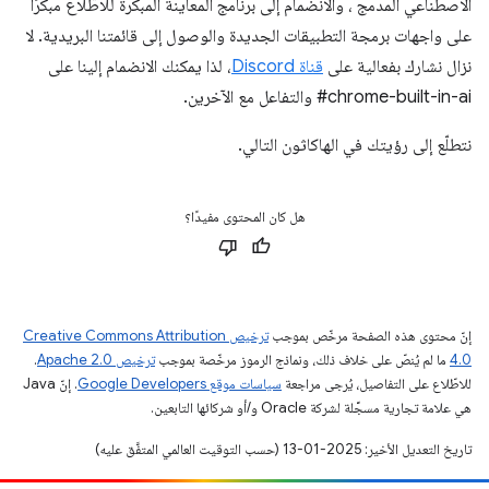
الاصطناعي المدمج
، والانضمام إلى برنامج المعاينة المبكرة
للاطّلاع مبكرًا
على واجهات برمجة التطبيقات الجديدة والوصول إلى قائمتنا البريدية. لا
نزال نشارك بفعالية على
قناة Discord
، لذا يمكنك الانضمام إلينا على
‎#chrome-built-in-ai والتفاعل مع الآخرين.
نتطلّع إلى رؤيتك في الهاكاثون التالي.
هل كان المحتوى مفيدًا؟
إنّ محتوى هذه الصفحة مرخّص بموجب
ترخيص Creative Commons Attribution
4.0‏
ما لم يُنصّ على خلاف ذلك، ونماذج الرموز مرخّصة بموجب
ترخيص Apache 2.0‏
.
للاطّلاع على التفاصيل، يُرجى مراجعة
سياسات موقع Google Developers‏
. إنّ Java
هي علامة تجارية مسجَّلة لشركة Oracle و/أو شركائها التابعين.
تاريخ التعديل الأخير: 2025-01-13 (حسب التوقيت العالمي المتفَّق عليه)