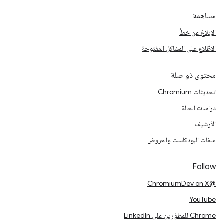
مساهمة
الإبلاغ عن خطأ
الاطّلاع على المشاكل المفتوحة
محتوى ذو صلة
تحديثات Chromium
دراسات الحالة
الأرشيف
ملفات البودكاست والعروض
Follow
@ChromiumDev on X
YouTube
Chrome للمطوّرين على LinkedIn