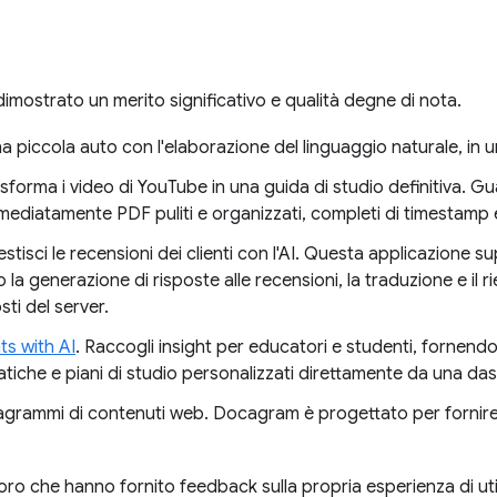
imostrato un merito significativo e qualità degne di nota.
na piccola auto con l'elaborazione del linguaggio naturale, in 
asforma i video di YouTube in una guida di studio definitiva. Gu
mmediatamente PDF puliti e organizzati, completi di timestamp 
estisci le recensioni dei clienti con l'AI. Questa applicazione su
 la generazione di risposte alle recensioni, la traduzione e il ri
ti del server.
ts with AI
. Raccogli insight per educatori e studenti, fornendo 
ratiche e piani di studio personalizzati direttamente da una d
agrammi di contenuti web. Docagram è progettato per fornire 
loro che hanno fornito feedback sulla propria esperienza di util