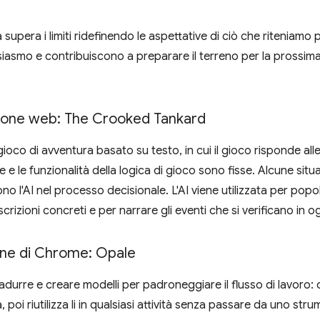
 supera i limiti ridefinendo le aspettative di ciò che riteniamo
siasmo e contribuiscono a preparare il terreno per la prossim
azione web: The Crooked Tankard
ioco di avventura basato su testo, in cui il gioco risponde alle
 e le funzionalità della logica di gioco sono fisse. Alcune situ
o l'AI nel processo decisionale. L'AI viene utilizzata per popo
izioni concreti e per narrare gli eventi che si verificano in o
ione di Chrome: Opale
 tradurre e creare modelli per padroneggiare il flusso di lavoro
 poi riutilizza li in qualsiasi attività senza passare da uno strum