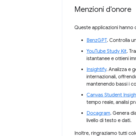
Menzioni d'onore
Queste applicazioni hanno d
BenzGPT
. Controlla u
YouTube Study Kit
. Tr
istantanee e ottieni i
Insightify
. Analizza e g
internazionali, offrendo
mantenendo bassi i cos
Canvas Student Insigh
tempo reale, analisi p
Docagram
. Genera di
livello di testo e dati.
Inoltre, ringraziamo tutti co