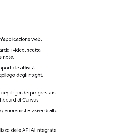
un'applicazione web.
arda i video, scatta
e note.
pporta le attività
epilogo degli insight,
riepiloghi dei progressi in
ashboard di Canvas.
panoramiche visive di alto
izzo delle API AI integrate.