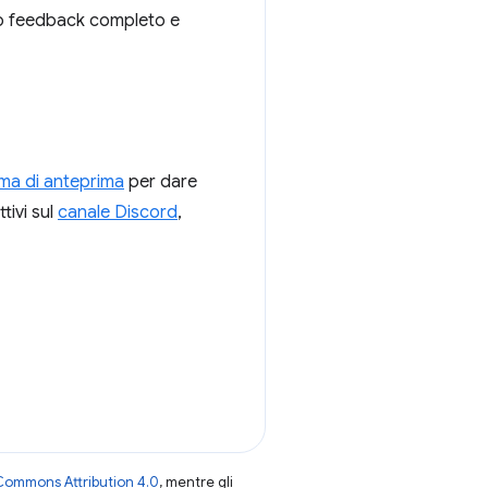
oro feedback completo e
a di anteprima
per dare
tivi sul
canale Discord
,
Commons Attribution 4.0
, mentre gli