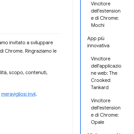
Vincitore
dell'estension
e di Chrome:
Mochi
App più
iamo invitato a sviluppare
innovativa
 di Chrome. Ringraziamo le
Vincitore
dell'applicazio
alità, scopo, contenuti,
ne web: The
Crooked
Tankard
i
meravigliosi invii
.
Vincitore
dell'estension
e di Chrome:
Opale