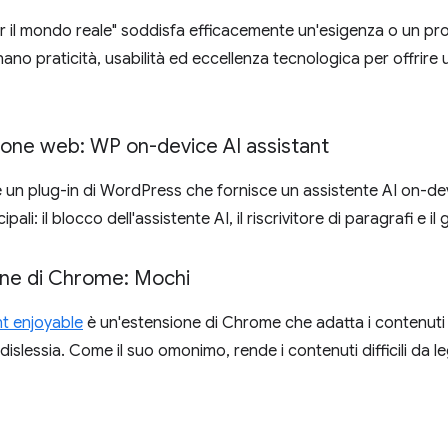
er il mondo reale" soddisfa efficacemente un'esigenza o un pro
nano praticità, usabilità ed eccellenza tecnologica per offrire u
zione web: WP on-device AI assistant
 un plug-in di WordPress che fornisce un assistente AI on-devi
ali: il blocco dell'assistente AI, il riscrivitore di paragrafi e il 
ione di Chrome: Mochi
t enjoyable
è un'estensione di Chrome che adatta i contenuti 
 dislessia. Come il suo omonimo, rende i contenuti difficili da 