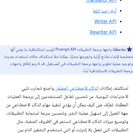
Translator API
أداة رصد اللغة
Writer API
Rewriter API
ملاحظة:
واجهة برمجة التطبيقات Prompt API للويب استكشافية، ما يعني أنّها
مخصّصة لإنشاء نماذج أوّلية وتجربتها محليًا. يمكننا معًا استكشاف حالات استخدام جديدة
وتوجيه عملية تطوير واجهة برمجة التطبيقات في المستقبل. قد لا يتم إطلاق واجهات
برمجة التطبيقات الاستكشافية أبدًا.
استكشِف إمكانات
الذكاء الاصطناعي المضمّن
واصنع تجارب تلبي
الاحتياجات اليومية. من تحسين تفاعل المستخدمين إلى برمجة العمليات
المعقّدة، تعرَّف على كيف يمكن أن يؤدي تنفيذ مهام الذكاء الاصطناعي من
جهة العميل إلى تسهيل عملية النشر، وتحسين سرعة استجابة التطبيقات،
وتوسيع ميزات الذكاء الاصطناعي لتستمر في الظروف الصعبة، مثل
التطبيقات التي تعمل بلا إنترنت أو التي تستخدم التشفير التام بين