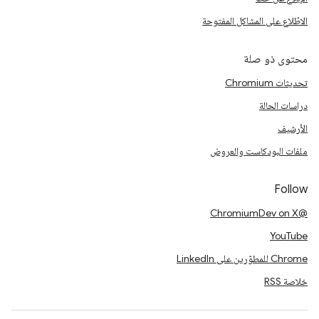
الاطّلاع على المشاكل المفتوحة
محتوى ذو صلة
تحديثات Chromium
دراسات الحالة
الأرشيف
ملفات البودكاست والعروض
Follow
@ChromiumDev on X
YouTube
Chrome للمطوّرين على LinkedIn
خلاصة RSS