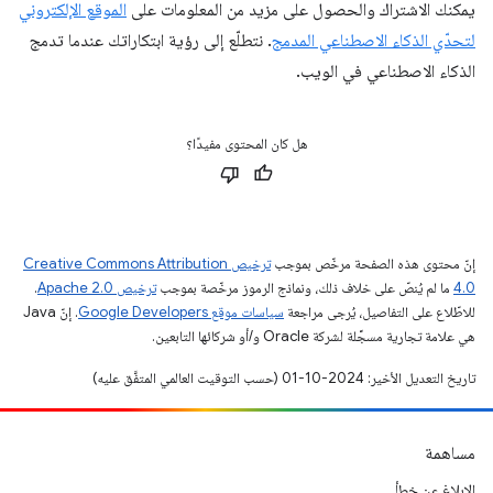
يمكنك الاشتراك والحصول على مزيد من المعلومات على
الموقع الإلكتروني
لتحدّي الذكاء الاصطناعي المدمج
. نتطلّع إلى رؤية ابتكاراتك عندما تدمج
الذكاء الاصطناعي في الويب.
هل كان المحتوى مفيدًا؟
إنّ محتوى هذه الصفحة مرخّص بموجب
ترخيص Creative Commons Attribution
4.0‏
ما لم يُنصّ على خلاف ذلك، ونماذج الرموز مرخّصة بموجب
ترخيص Apache 2.0‏
.
للاطّلاع على التفاصيل، يُرجى مراجعة
سياسات موقع Google Developers‏
. إنّ Java
هي علامة تجارية مسجَّلة لشركة Oracle و/أو شركائها التابعين.
تاريخ التعديل الأخير: 2024-10-01 (حسب التوقيت العالمي المتفَّق عليه)
مساهمة
الإبلاغ عن خطأ