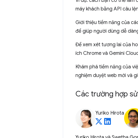
Ví dụ: cách bạn có thể làm c
máy khách bằng API câu lệ
Giới thiệu tiềm năng của c
để giúp người dùng dễ dàng
Để xem xét tương lai của h
ích Chrome và Gemini Cloud
Khám phá tiềm năng của vi
nghiệm duyệt web mới và giú
Các trường hợp sử 
Yuriko Hirota
Yuriko Hirota và Swetha Gop