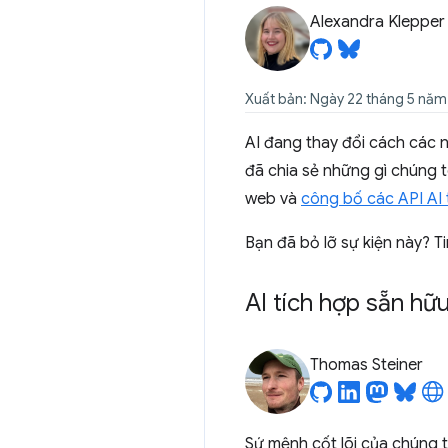
Alexandra Klepper
Xuất bản: Ngày 22 tháng 5 nă
AI đang thay đổi cách các 
đã chia sẻ những gì chúng t
web và
công bố các API AI 
Bạn đã bỏ lỡ sự kiện này? T
AI tích hợp sẵn h
Thomas Steiner
Sứ mệnh cốt lõi của chúng t