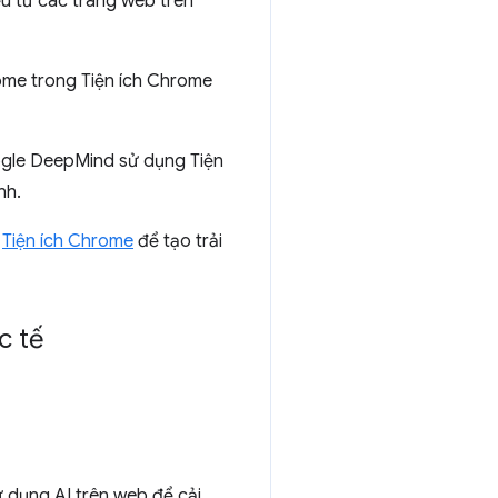
iệu từ các trang web trên
ome trong Tiện ích Chrome
le DeepMind sử dụng Tiện
nh.
g
Tiện ích Chrome
để tạo trải
c tế
ử dụng AI trên web để cải