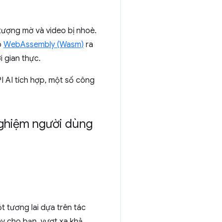
 tượng mờ và video bị nhoè.
o
WebAssembly (Wasm)
ra
 gian thực.
PI AI tích hợp, một số công
nghiệm người dùng
t tương lai dựa trên tác
ay cho bạn, vượt xa khả