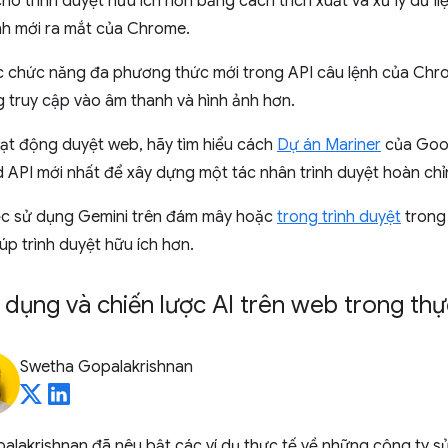
ho trình duyệt hữu ích hơn bằng cách trích xuất và xử lý dữ l
nh mới ra mắt của Chrome.
ác chức năng đa phương thức mới trong API câu lệnh của Chr
 truy cập vào âm thanh và hình ảnh hơn.
oạt động duyệt web, hãy tìm hiểu cách
Dự án Mariner
của Goog
 API mới nhất để xây dựng một tác nhân trình duyệt hoàn chỉ
ệc sử dụng Gemini trên đám mây hoặc
trong trình duyệt
tron
p trình duyệt hữu ích hơn.
dụng và chiến lược AI trên web trong thự
Swetha Gopalakrishnan
alakrishnan đã nêu bật các ví dụ thực tế về những công ty s