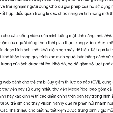
 và trải nghiệm người dùng.Cho dù giải pháp của họ sử dụng 
kết hợp, điều quan trọng là các chức năng và tính năng mới 
n cho các luồng video của mình bằng một tính năng mới:
bình
uận của người dùng theo thời gian thực trong video, được hiể
n đoạn hình ảnh, một khái niệm học máy dễ hiểu. Kết quả là t
 khó khăn trong quy trình xác minh người bán bằng cách sử 
 lượng của ảnh được tải lên. Nhờ đó, họ đã giảm số lượt phê
g web dành cho trẻ em bị Suy giảm thị lực do não (CVI), cung
Các thư viện này sử dụng nhiều thư viện MediaPipe, bao gồm cả
nh này xác định vị trí các điểm chính trên bàn tay trong hình 
ới 50 trẻ em cho thấy Vision Nanny đưa ra phản hồi nhanh hơ
. Các nhà trị liệu cho biết họ tiết kiệm được trung bình 3 giờ m