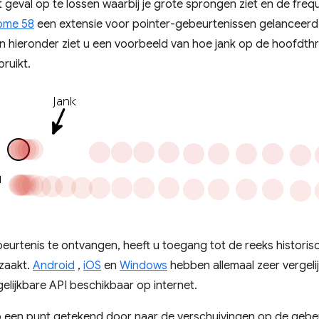
 geval op te lossen waarbij je grote sprongen ziet en de fre
ome 58
een extensie voor pointer-gebeurtenissen gelanceer
En hieronder ziet u een voorbeeld van hoe jank op de hoofdth
bruikt.
beurtenis te ontvangen, heeft u toegang tot de reeks histori
zaakt.
Android
,
iOS
en
Windows
hebben allemaal zeer vergelij
gelijkbare API beschikbaar op internet.
 een punt getekend door naar de verschuivingen op de gebeur