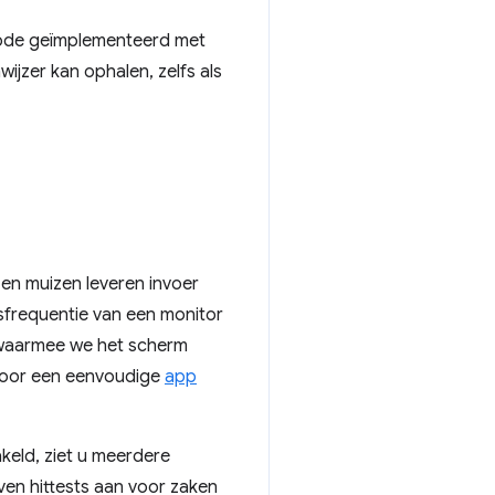
de geïmplementeerd met
jzer kan ophalen, zelfs als
en muizen leveren invoer
sfrequentie van een monitor
n waarmee we het scherm
s voor een eenvoudige
app
keld, ziet u meerdere
ven hittests aan voor zaken