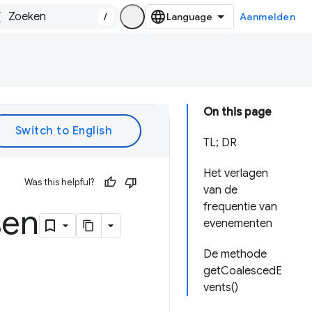
/
Aanmelden
On this page
TL; DR
Het verlagen
Was this helpful?
van de
frequentie van
sen
evenementen
De methode
getCoalescedE
vents()