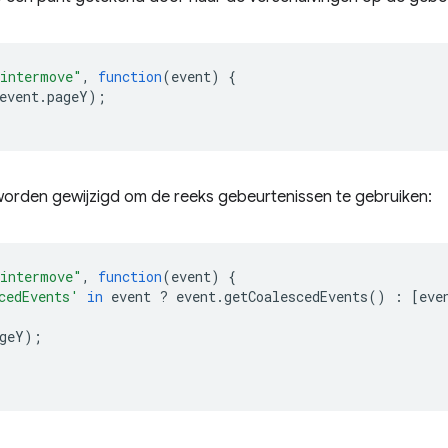
intermove"
,
function
(
event
)
{
event
.
pageY
);
orden gewijzigd om de reeks gebeurtenissen te gebruiken:
intermove"
,
function
(
event
)
{
cedEvents'
in
event
?
event
.
getCoalescedEvents
()
:
[
eve
geY
);