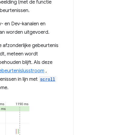
eelding (met de functie
ebeurtenissen.
y- en Dev-kanalen en
kan worden uitgevoerd.
e afzonderlijke gebeurtenis
edt, meteen wordt
ehouden blijft. Als deze
ebeurtenislusstroom
,
nissen in lijn met
scroll
ome.