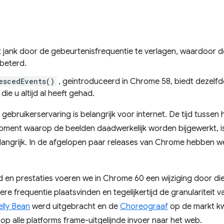
jank door de gebeurtenisfrequentie te verlagen, waardoor d
beterd.
escedEvents()
, geïntroduceerd in Chrome 58, biedt dezelfd
ie u altijd al heeft gehad.
gebruikerservaring is belangrijk voor internet. De tijd tusse
oment waarop de beelden daadwerkelijk worden bijgewerkt, is 
langrijk. In de afgelopen paar releases van Chrome hebben we
d en prestaties voeren we in Chrome 60 een wijziging door di
e frequentie plaatsvinden en tegelijkertijd de granulariteit v
elly Bean
werd uitgebracht en de
Choreograaf
op de markt kw
 op alle platforms frame-uitgelijnde invoer naar het web.