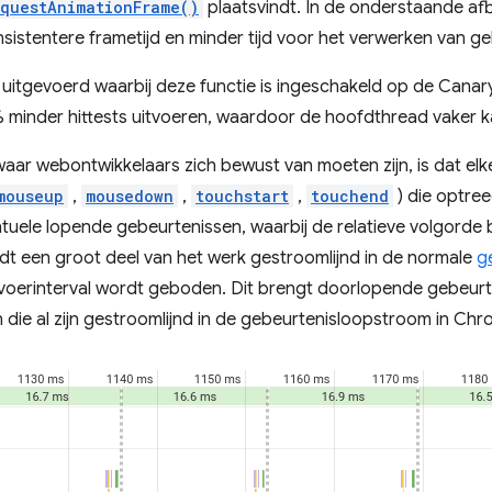
equestAnimationFrame()
plaatsvindt. In de onderstaande afb
nsistentere frametijd en minder tijd voor het verwerken van g
itgevoerd waarbij deze functie is ingeschakeld op de Canar
minder hittests uitvoeren, waardoor de hoofdthread vaker 
aar webontwikkelaars zich bewust van moeten zijn, is dat elk
mouseup
,
mousedown
,
touchstart
,
touchend
) die optre
ele lopende gebeurtenissen, waarbij de relatieve volgorde b
rdt een groot deel van het werk gestroomlijnd in de normale
g
voerinterval wordt geboden. Dit brengt doorlopende gebeurte
die al zijn gestroomlijnd in de gebeurtenisloopstroom in Chr