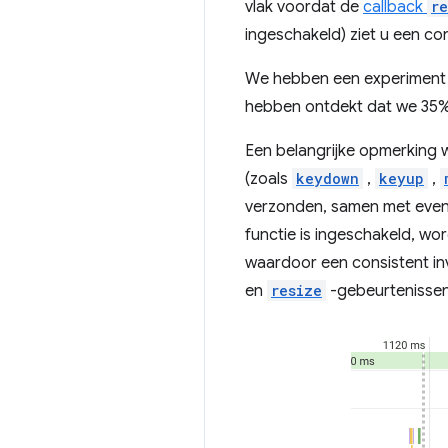
vlak voordat de
callback
r
ingeschakeld) ziet u een co
We hebben een experiment u
hebben ontdekt dat we 35% 
Een belangrijke opmerking w
(zoals
keydown
,
keyup
,
verzonden, samen met eventu
functie is ingeschakeld, wo
waardoor een consistent in
en
resize
-gebeurtenissen 