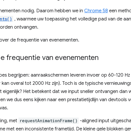
enementen nodig. Daarom hebben we in
Chrome 58
een metho
nts()
, waarmee uw toepassing het volledige pad van de aanwi
worden ontvangen.
over de frequentie van evenementen.
de frequentie van evenementen
ipes begrijpen: aanraakschermen leveren invoer op 60-120 Hz 
an overal tot 2000 Hz zijn). Toch is de typische vernieuwing
t eigenlijk? Het betekent dat we input sneller ontvangen da
ten we dus eens kijken naar een prestatietijdlijn van devtool
vas.
ding, met
requestAnimationFrame()
-aligned input uitgescha
e met een inconsistente frametijd. De kleine gele blokken ge