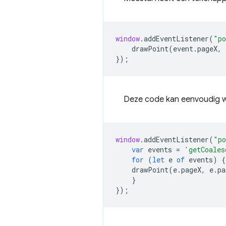
window
.
addEventListener
(
"po
drawPoint
(
event
.
pageX
,
});
Deze code kan eenvoudig w
window
.
addEventListener
(
"po
var
events
=
'getCoales
for
(
let
e
of
events
)
{
drawPoint
(
e
.
pageX
,
e
.
pa
}
});