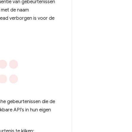
quentie van gebeurtenissen
d met de naam
read verborgen is voor de
sche gebeurtenissen die de
kbare API's in hun eigen
tenis te kijken: