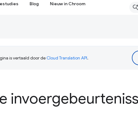
estudies
Blog
Nieuw in Chroom
ina is vertaald door de
Cloud Translation API
.
de invoergebeurtenis