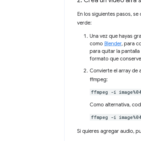
2
.
Crea un video alfa s
En los siguientes pasos, se 
verde:
Una vez que hayas gra
como
Blender
, para c
para quitar la pantall
formato que conserve 
Convierte el array de
ffmpeg:
ffmpeg -i image%0
Como alternativa, cod
ffmpeg -i image%0
Si quieres agregar audio,