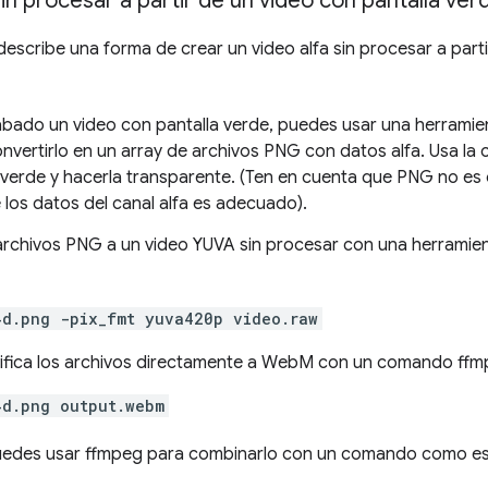
in procesar a partir de un video con pantalla ver
describe una forma de crear un video alfa sin procesar a part
bado un video con pantalla verde, puedes usar una herramie
onvertirlo en un array de archivos PNG con datos alfa. Usa la 
a verde y hacerla transparente. (Ten en cuenta que PNG no es 
los datos del canal alfa es adecuado).
 archivos PNG a un video YUVA sin procesar con una herrami
4d.png -pix_fmt yuva420p video.raw
ifica los archivos directamente a WebM con un comando ffmp
4d.png output.webm
 puedes usar ffmpeg para combinarlo con un comando como es