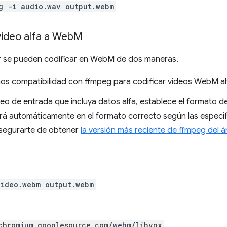
g -i audio.wav output.webm
ideo alfa a Web
M
ar se pueden codificar en WebM de dos maneras.
s compatibilidad con ffmpeg para codificar videos WebM al
eo de entrada que incluya datos alfa, establece el formato d
zará automáticamente en el formato correcto según las especif
segurarte de obtener
la versión más reciente de ffmpeg del ár
:
ideo.webm output.webm
chromium.googlesource.com/webm/libvpx