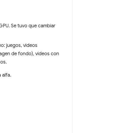
 GPU. Se tuvo que cambiar
o: juegos, videos
imagen de fondo), videos con
os.
 alfa.