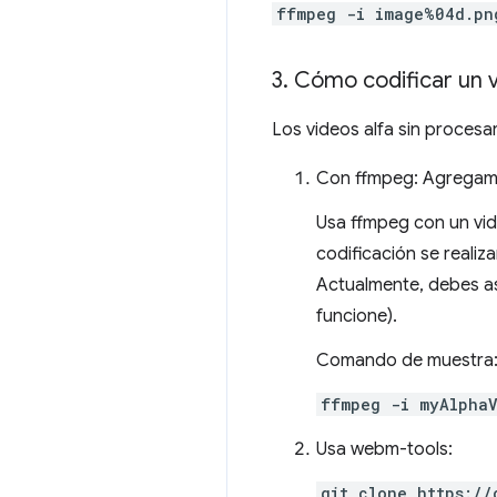
ffmpeg -i image%04d.pn
3
.
Cómo codificar un v
Los videos alfa sin proces
Con ffmpeg: Agregamo
Usa ffmpeg con un vid
codificación se reali
Actualmente, debes a
funcione).
Comando de muestra
ffmpeg -i myAlphaV
Usa webm-tools:
git clone https://