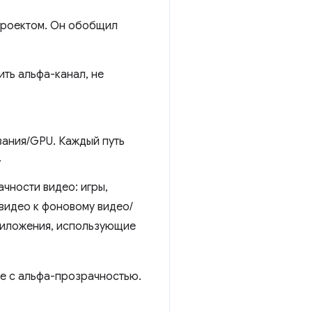
проектом. Он обобщил
ть альфа-канал, не
вания/GPU. Каждый путь
.
чности видео: игры,
видео к фоновому видео/
риложения, использующие
ее с альфа-прозрачностью.