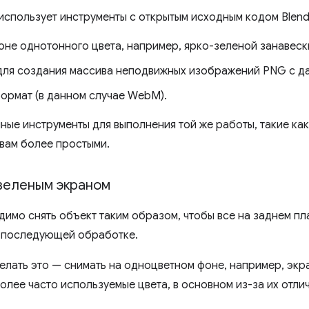
спользует инструменты с открытым исходным кодом Blende
оне однотонного цвета, например, ярко-зеленой занавеск
для создания массива неподвижных изображений PNG с д
ормат (в данном случае WebM).
ые инструменты для выполнения той же работы, такие ка
 вам более простыми.
зеленым экраном
димо снять объект таким образом, чтобы все на заднем п
и последующей обработке.
лать это — снимать на одноцветном фоне, например, экра
лее часто используемые цвета, в основном из-за их отлич