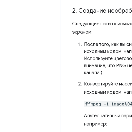
2
.
Создание необрабо
Следующие шаги описываю
экраном:
После того, как вы с
исходным кодом, на
Используйте цветовой
внимание, что PNG н
канала.)
Конвертируйте масси
исходным кодом, нап
ffmpeg -i image%0
Альтернативный вари
например: