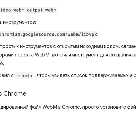
ideo.webm output.webm
-инструментов:
chromium.googlesource.com/webm/libvpx
простых инструментов с открытым исходным кодом, связа
орами проекта WebM, включая инструмент для создания 
ю.
файл с
--help
, чтобы увидеть список поддерживаемых al
в Chrome
дированный файл WebM в Chrome, просто установите файл
?