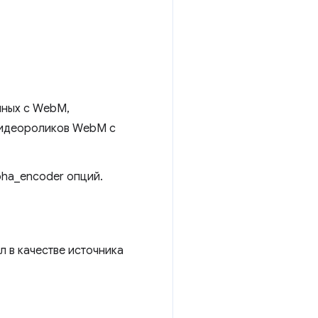
нных с WebM,
видеороликов WebM с
pha_encoder опций.
 в качестве источника