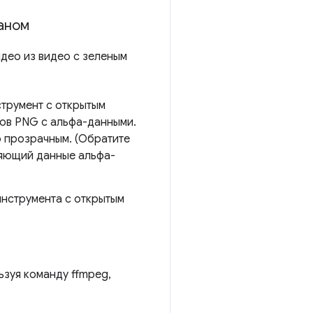
аном
део из видео с зеленым
струмент с открытым
лов PNG с альфа-данными.
о прозрачным. (Обратите
няющий данные альфа-
нструмента с открытым
зуя команду ffmpeg,