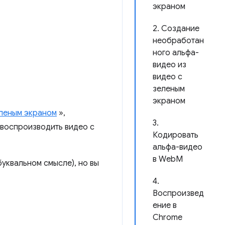
экраном
2. Создание
необработан
ного альфа-
видео из
видео с
зеленым
экраном
леным экраном
»,
3.
е воспроизводить видео с
Кодировать
альфа-видео
в WebM
буквальном смысле), но вы
4.
Воспроизвед
ение в
Chrome