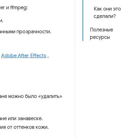
r и ffmpeg:
Как они это
сделали?
и.
Полезные
анными прозрачности.
ресурсы
к
Adobe After Effects
,
лане можно было «удалить»
не или занавеске.
ия от оттенков кожи.