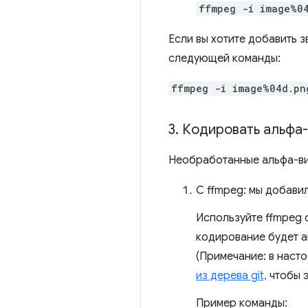
ffmpeg -i image%0
Если вы хотите добавить 
следующей команды:
ffmpeg -i image%04d.pn
3
.
Кодировать альфа-
Необработанные альфа-ви
С ffmpeg: мы добави
Используйте ffmpeg 
кодирование будет а
(Примечание: в наст
из дерева git,
чтобы э
Пример команды: