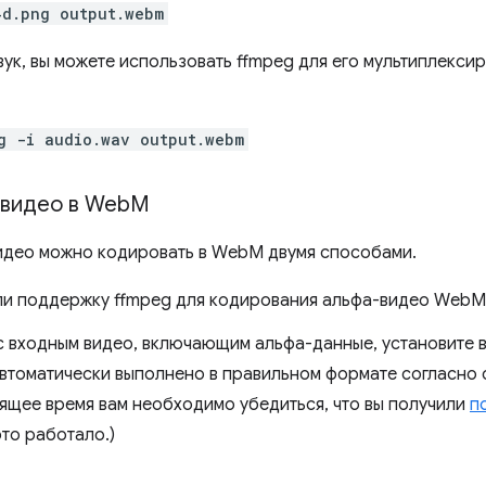
4d.png output.webm
звук, вы можете использовать ffmpeg для его мультиплекс
g -i audio.wav output.webm
видео в Web
M
део можно кодировать в WebM двумя способами.
ли поддержку ffmpeg для кодирования альфа-видео WebM
с входным видео, включающим альфа-данные, установите
втоматически выполнено в правильном формате согласно
оящее время вам необходимо убедиться, что вы получили
п
то работало.)