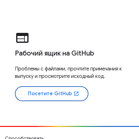
web
Рабочий ящик на GitHub
Проблемы с файлами, прочтите примечания к
выпуску и просмотрите исходный код.
Посетите GitHub
open_in_new
Способствовать