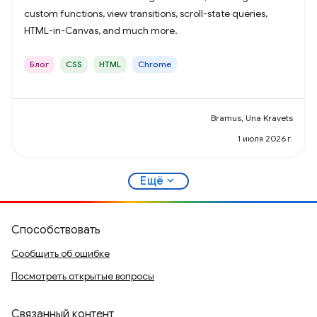
custom functions, view transitions, scroll-state queries,
HTML-in-Canvas, and much more.
Блог
CSS
HTML
Chrome
Bramus, Una Kravets
1 июля 2026 г.
expand_more
Ещё
Способствовать
Сообщить об ошибке
Посмотреть открытые вопросы
Связанный контент