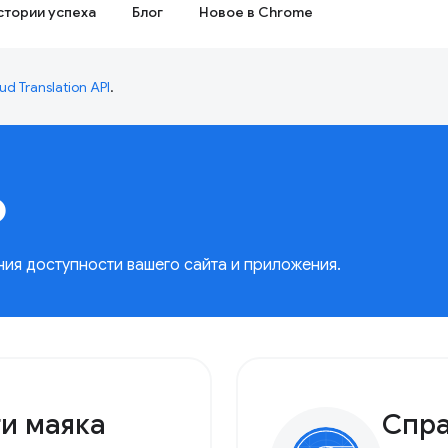
стории успеха
Блог
Новое в Chrome
ud Translation API
.
ь
ия доступности вашего сайта и приложения.
и маяка
Спра