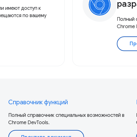
разр
ли имеют доступ к
мещаются по вашему
Полный 
Chrome 
Пр
Справочник функций
Полный справочник специальных возможностей в
Chrome DevTools.