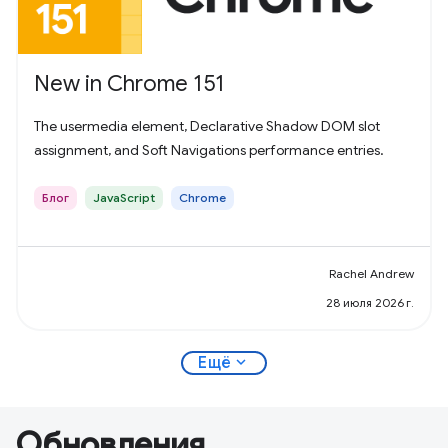
New in Chrome 151
The usermedia element, Declarative Shadow DOM slot
assignment, and Soft Navigations performance entries.
Блог
JavaScript
Chrome
Rachel Andrew
28 июля 2026 г.
expand_more
Ещё
Обновления