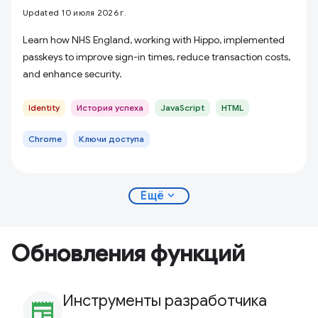
Updated 10 июля 2026 г.
Learn how NHS England, working with Hippo, implemented
passkeys to improve sign-in times, reduce transaction costs,
and enhance security.
Identity
История успеха
JavaScript
HTML
Chrome
Ключи доступа
expand_more
Ещё
Обновления функций
Инструменты разработчика
newspaper