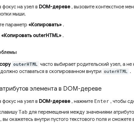
 фокус на узел в
DOM-дереве
, вызовите контекстное ме
нопки мыши.
те параметр
«Копировать»
.
е
«Копировать outerHTML»
.
облемы
 copy
outerHTML
часто выбирает родительский узел, а н
 должно оставаться в скопированном внутри
outerHTML
.
атрибутов элемента в DOM-дереве
 фокус на узел в
DOM-дереве
, нажмите
Enter
, чтобы сд
клавишу
Tab
для перемещения между значениями атрибутов
 вы окажетесь внутри пустого текстового поля и сможете 