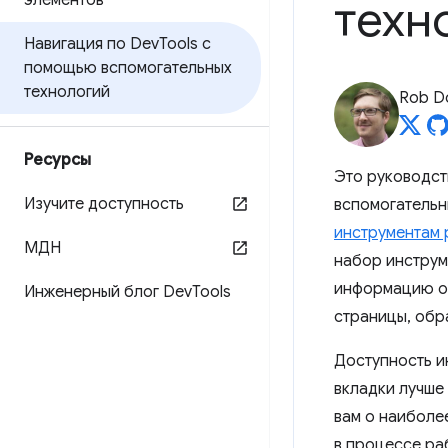
элементов
техн
Навигация по Dev
Tools с
помощью вспомогательных
технологий
Rob D
Ресурсы
Это руководст
Изучите доступность
вспомогательны
инструментам 
МДН
набор инструм
информацию о 
Инженерный блог Dev
Tools
страницы, обр
Доступность и
вкладки лучше
вам о наиболе
в процессе ра