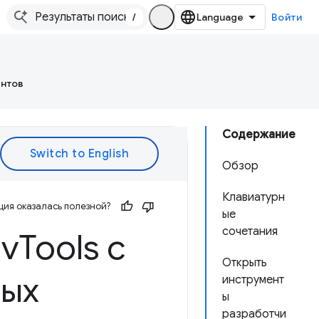
/
Войти
ентов
Содержание
Обзор
Клавиатурн
ия оказалась полезной?
ые
сочетания
ev
Tools с
Открыть
ных
инструмент
ы
разработчи