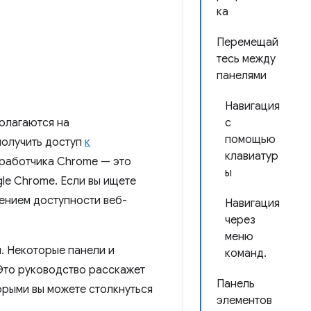
ка
Перемещай
тесь между
панелями
Навигация
олагаются на
с
помощью
 получить доступ
к
клавиатур
зработчика Chrome — это
ы
le Chrome. Если вы ищете
ением доступности веб-
Навигация
через
меню
. Некоторые панели и
команд.
 Это руководство расскажет
Панель
орыми вы можете столкнуться
элементов