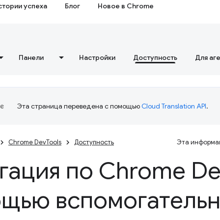
стории успеха
Блог
Новое в Chrome
Панели
Настройки
Доступность
Для аг
Эта страница переведена с помощью
Cloud Translation API
.
Chrome DevTools
Доступность
Эта информац
гация по Chrome D
щью вспомогатель