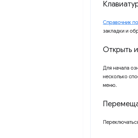
Клавиату
Справочник по
закладки и об
Открыть 
Для начала оз
несколько спо
меню.
Перемеща
Переключаться