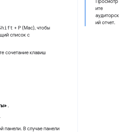
Просмотр
ите
аудиторск
ий отчет.
Shift
+
P
(Mac), чтобы
щий список с
йте сочетание клавиш
ты»
.
.
й панели. В случае панели