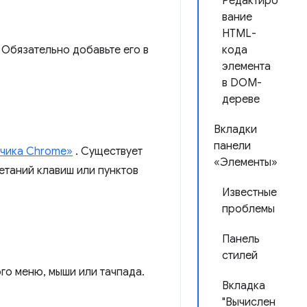
Редактиро
вание
HTML-
 Обязательно добавьте его в
кода
элемента
в DOM-
дереве
Вкладки
панели
тчика Chrome»
. Существует
«Элементы»
етаний клавиш или пунктов
Известные
проблемы
Панель
стилей
о меню, мыши или тачпада.
Вкладка
"Вычислен