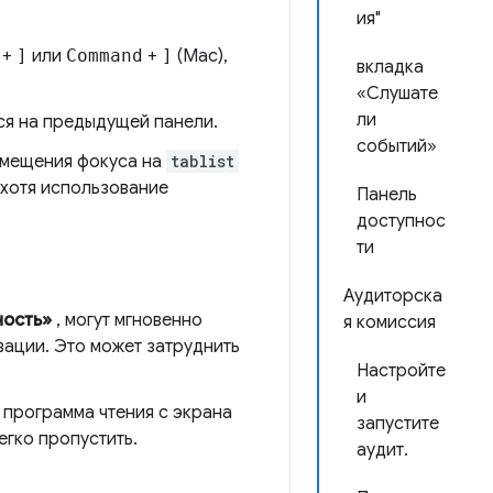
ия"
+
]
или
Command
+
]
(Mac),
вкладка
«Слушате
ли
ся на предыдущей панели.
событий»
мещения фокуса на
tablist
 хотя использование
Панель
доступнос
ти
Аудиторска
ность»
, могут мгновенно
я комиссия
ации. Это может затруднить
Настройте
и
 программа чтения с экрана
запустите
егко пропустить.
аудит.