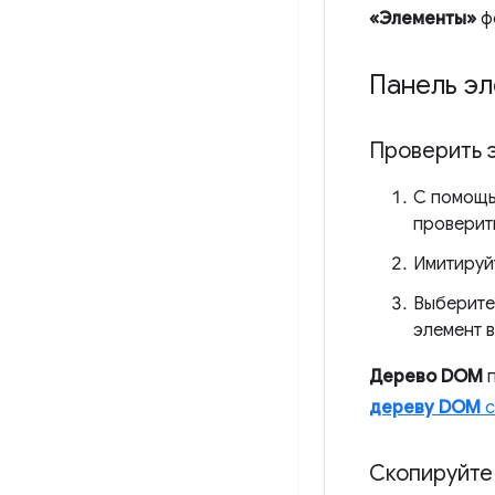
«Элементы»
ф
Панель э
Проверить 
С помощь
проверит
Имитируй
Выберите
элемент 
Дерево DOM
п
дереву DOM
с
Скопируйте