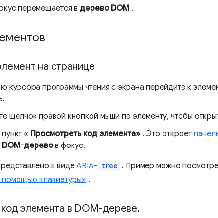
окус перемещается в
дерево DOM
.
лементов
элемент на странице
ю курсора программы чтения с экрана перейдите к элемен
ь.
те щелчок правой кнопкой мыши по элементу, чтобы откры
 пункт «
Просмотреть код элемента»
. Это откроет
панел
в
DOM-дерево
в фокус.
редставлено в виде
ARIA-
tree
. Пример можно посмотре
 помощью клавиатуры»
.
 код элемента в DOM-дереве
.