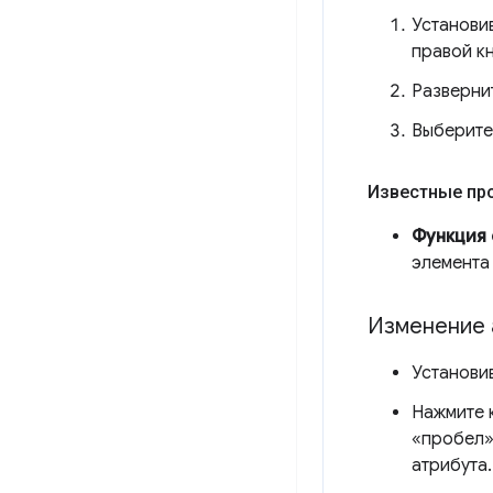
Установив
правой к
Разверни
Выберит
Известные пр
Функция
элемента
Изменение 
Установив
Нажмите 
«пробел»,
атрибута.