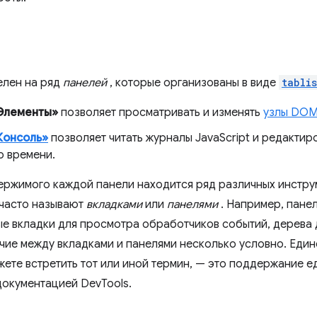
елен на ряд
панелей
, которые организованы в виде
tablis
Элементы»
позволяет просматривать и изменять
узлы DO
Консоль»
позволяет читать журналы JavaScript и редактир
о времени.
ержимого каждой панели находится ряд различных инструм
часто называют
вкладками
или
панелями
. Например, пане
е вкладки для просмотра обработчиков событий, дерева 
ичие между вкладками и панелями несколько условно. Един
жете встретить тот или иной термин, — это поддержание 
окументацией DevTools.