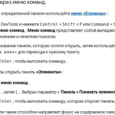
через меню команд
.
 определенной панели используйте
меню «Команды»
:
 DevTools и нажмите
Control
+
Shift
+
P
или
Command
+
еню команд
.
Меню команд
представляет собой выпадаю
лнением и нечетким поиском.
азвание панели, которую хотите открыть, затем использу
а вниз»
для перехода к нужному пункту.
Enter
, чтобы выполнить команду.
бы открыть панель
«Элементы»
:
е
меню команд
.
E
, затем
L.
Выбран параметр «
Панель > Показать элемен
Enter
, чтобы выполнить команду, которая откроет панель
ли таким способом направляет фокус на содержимое само