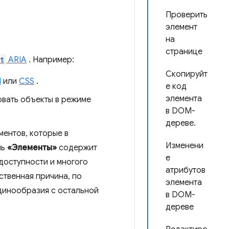
Проверить
элемент
на
странице
t
ARIA
. Например:
Скопируйт
M
или
CSS
.
е код
элемента
овать объекты в режиме
в DOM-
дереве.
ентов, которые в
Изменени
ль
«Элементы»
содержит
е
доступности и многого
атрибутов
ственная причина, по
элемента
единообразия с остальной
в DOM-
дереве