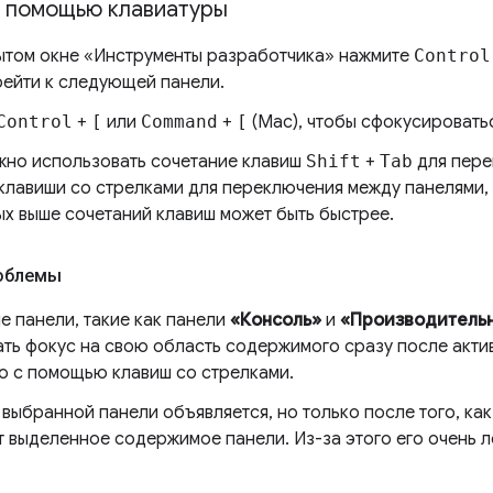
с помощью клавиатуры
ытом окне «Инструменты разработчика» нажмите
Control
рейти к следующей панели.
Control
+
[
или
Command
+
[
(Mac), чтобы сфокусировать
жно использовать сочетание клавиш
Shift
+
Tab
для пере
 клавиши со стрелками для переключения между панелями,
ых выше сочетаний клавиш может быть быстрее.
облемы
е панели, такие как панели
«Консоль»
и
«Производитель
ть фокус на свою область содержимого сразу после актив
ю с помощью клавиш со стрелками.
выбранной панели объявляется, но только после того, как
 выделенное содержимое панели. Из-за этого его очень л