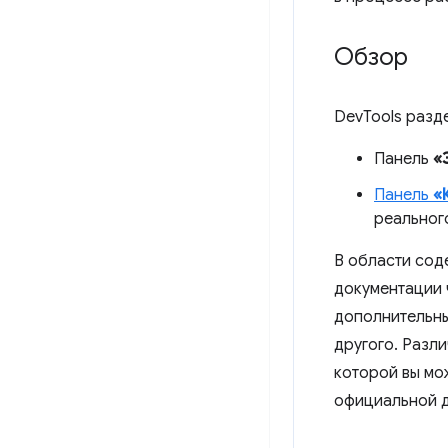
Обзор
DevTools разд
Панель
«
Панель
«
реальног
В области сод
документации 
дополнительны
другого. Разл
которой вы мо
официальной д