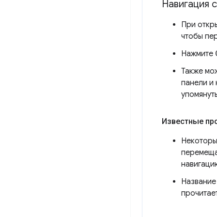
Навигация 
При откр
чтобы пе
Нажмите
Также мо
панели и
упомянут
Известные пр
Некоторы
перемеща
навигаци
Название 
прочитает