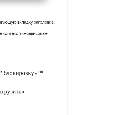
твующую вкладку заголовка.
те контекстно-зависимые
блокировку»
ть
на
агрузить»
.