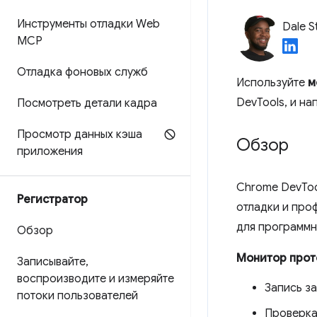
Инструменты отладки Web
Dale S
MCP
Отладка фоновых служб
Используйте
м
DevTools, и н
Посмотреть детали кадра
Просмотр данных кэша
Обзор
приложения
Chrome DevToo
Регистратор
отладки и про
для программн
Обзор
Монитор прот
Записывайте
,
воспроизводите и измеряйте
Запись з
потоки пользователей
Проверк