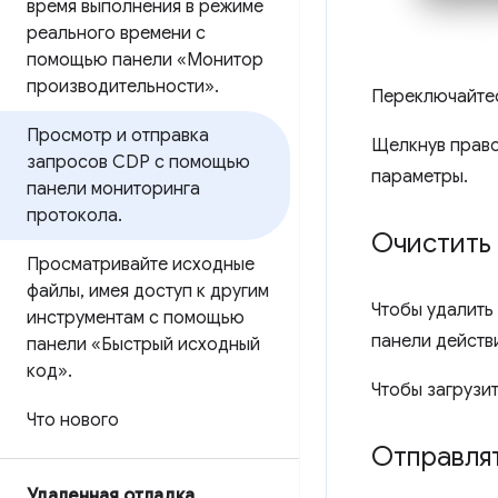
время выполнения в режиме
реального времени с
помощью панели «Монитор
производительности»
.
Переключайте
Просмотр и отправка
Щелкнув право
запросов CDP с помощью
параметры.
панели мониторинга
протокола
.
Очистить 
Просматривайте исходные
файлы
,
имея доступ к другим
Чтобы удалить
инструментам с помощью
панели действ
панели «Быстрый исходный
код»
.
Чтобы загрузи
Что нового
Отправля
Удаленная отладка