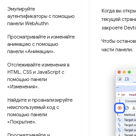
Эмулируйте
Когда вы откр
аутентификаторы с помощью
текущей стран
панели Web
Authn
закроете Devto
Просматривайте и изменяйте
Чтобы останови
анимацию с помощью
части панели.
панели «Анимации»
.
Отслеживайте изменения в
HTML
,
CSS и Java
Script с
помощью панели
«Изменения»
.
Найдите и проанализируйте
неиспользуемый код с
помощью панели
«Покрытие»
.
Просматривайте и