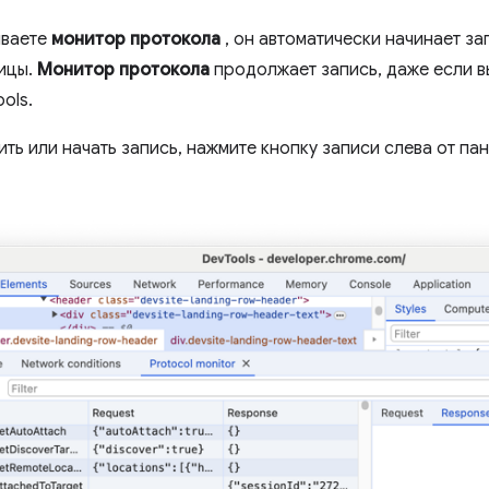
ываете
монитор протокола
, он автоматически начинает з
ицы.
Монитор протокола
продолжает запись, даже если в
ols.
ть или начать запись, нажмите кнопку записи слева от па