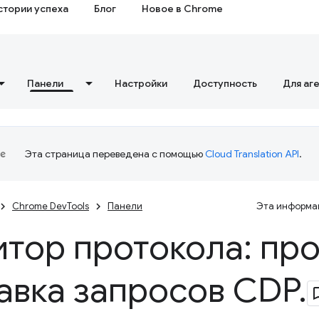
стории успеха
Блог
Новое в Chrome
Панели
Настройки
Доступность
Для аг
Эта страница переведена с помощью
Cloud Translation API
.
Chrome DevTools
Панели
Эта информац
тор протокола: пр
авка запросов CDP
.