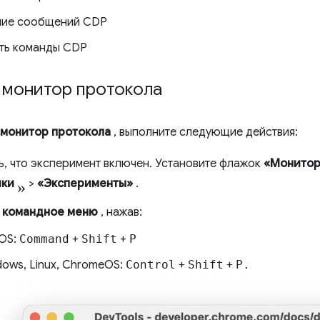
ние сообщений CDP
ть команды CDP
 монитор протокола
монитор протокола
, выполните следующие действия:
ь, что эксперимент включен. Установите флажок
«Монитор
»
йки
>
«Эксперименты»
.
е
командное меню
, нажав:
OS:
Command
+
Shift
+
P
ows, Linux, ChromeOS:
Control
+
Shift
+
P.