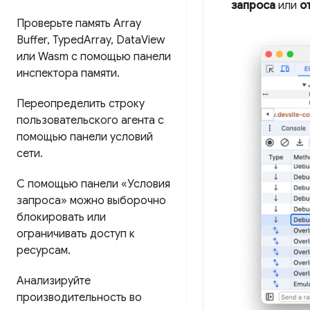
запроса
или
о
Проверьте память Array
Buffer
,
Typed
Array
,
Data
View
или Wasm с помощью панели
инспектора памяти
.
Переопределить строку
пользовательского агента с
помощью панели условий
сети
.
С помощью панели «Условия
запроса» можно выборочно
блокировать или
ограничивать доступ к
ресурсам
.
Анализируйте
производительность во