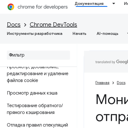
Документация
И
Приложение
Обзор
Docs
Chrome DevTools
Инструменты разработчика
Начать
AI-помощь
Отладка прогрессивных веб-
приложений
Просмотр и редактирование
Просмотр
,
добавление
,
редактирование и удаление
файлов cookie
Главная
Docs
Просмотр данных кэша
Мони
Тестирование обратного
/
отпр
прямого кэширования
Отладка правил спекуляций