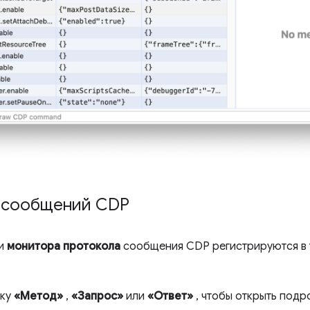
 сообщений CDP
си
монитора протокола
сообщения CDP регистрируются в т
йку
«Метод»
,
«Запрос»
или
«Ответ»
, чтобы открыть под