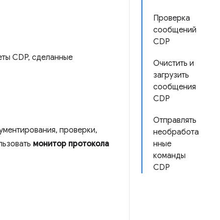
Проверка
сообщений
CDP
еты CDP, сделанные
Очистить и
загрузить
сообщения
CDP
Отправлять
ументирования, проверки,
необработа
льзовать
монитор протокола
нные
команды
CDP