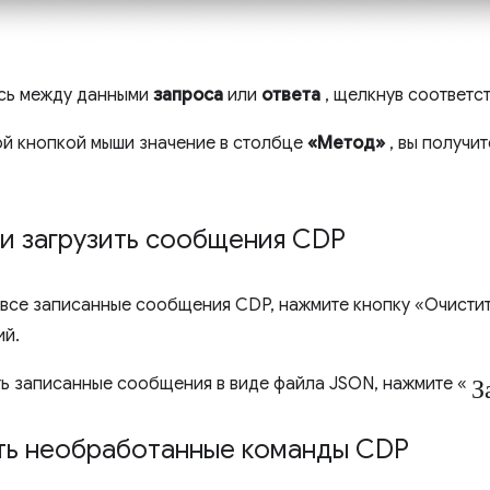
сь между данными
запроса
или
ответа
, щелкнув соответс
й кнопкой мыши значение в столбце
«Метод»
, вы получи
и загрузить сообщения CDP
 все записанные сообщения CDP, нажмите кнопку «Очисти
ий.
З
ть записанные сообщения в виде файла JSON, нажмите «
ть необработанные команды CDP