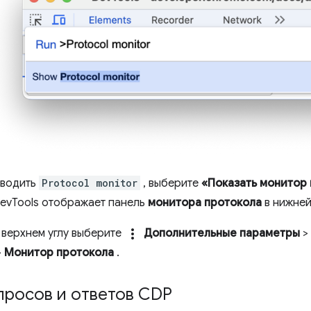
вводить
Protocol monitor
, выберите
«Показать монитор
DevTools отображает панель
монитора протокола
в нижней
more_vert
 верхнем углу выберите
Дополнительные параметры
>
>
Монитор протокола
.
просов и ответов CDP