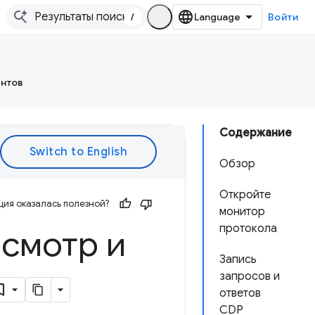
/
Войти
ентов
Содержание
Обзор
Откройте
ия оказалась полезной?
монитор
протокола
осмотр и
Запись
запросов и
ответов
CDP