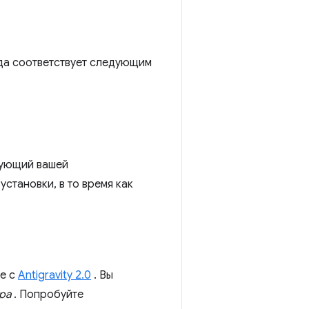
еда соответствует следующим
вующий вашей
становки, в то время как
те с
Antigravity 2.0
. Вы
ра
. Попробуйте