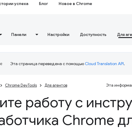
стории успеха
Блог
Новое в Chrome
Панели
Настройки
Доступность
Для аг
Эта страница переведена с помощью
Cloud Translation API
.
Chrome DevTools
Для агентов
Эта информац
ите работу с инстр
аботчика Chrome д