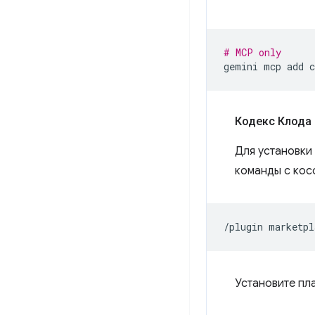
# MCP only
gemini
mcp
add
Кодекс Клода
Для установки
команды с косо
/plugin
marketpl
Установите пла