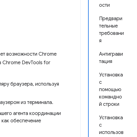
ости
Предвари
тельные
требовани
я
ряет возможности Chrome
Антиграви
тация
 Chrome DevTools for
Установка
с
яру браузера, используя
помощью
командно
раузером из терминала.
й строки
ашего агента координации
Установка
х как обеспечение
с
использов