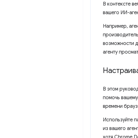
В контексте в
вашего ИИ-аге
Например, аге
производитель
возможности д
агенту просма
Настраив
В этом руково
помочь вашему
времени брауз
Используйте п
из вашего аген
хотя Chrome D