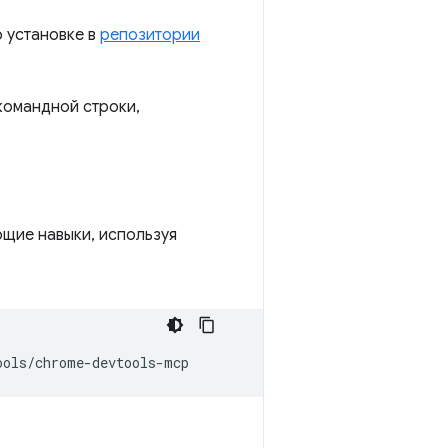
о установке в
репозитории
командной строки,
ющие навыки, используя