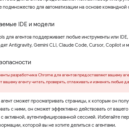
е подмножество для автоматизации на основе командной 
емые IDE и модели
ls для агентов поддерживает любые инструменты или ID
ят Antigravity, Gemini CLI, Claude Code, Cursor, Copilot и 
зопасности
енты разработчика Chrome для агентов предоставляют вашему аг
т вашему агенту читать, проверять, отлаживать и изменять любые д
 агент сможет просматривать страницы, к которым он полу
вать с ними, он сможет эффективно действовать от вашего
у с активной, аутентифицированной сессией. Избегайте п
ормации, которой вы не хотите делиться с агентами.