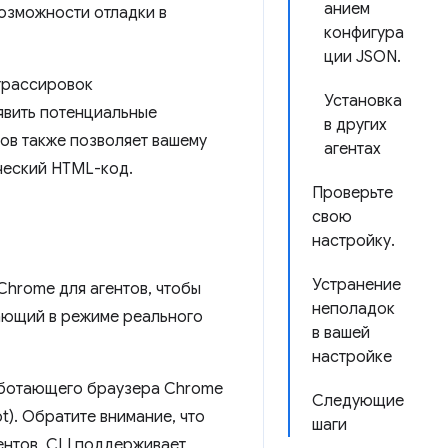
анием
возможности отладки в
конфигура
ции JSON.
 трассировок
Установка
явить потенциальные
в других
тов также позволяет вашему
агентах
ический HTML-код.
Проверьте
свою
настройку.
Устранение
Chrome для агентов, чтобы
неполадок
ающий в режиме реального
в вашей
настройке
аботающего браузера Chrome
Следующие
ot). Обратите внимание, что
шаги
ентов, CLI поддерживает