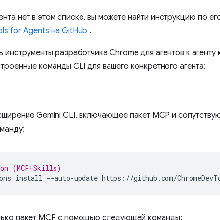
ента нет в этом списке, вы можете найти инструкцию по ег
s for Agents на GitHub
.
ь инструменты разработчика Chrome для агентов к агенту 
строенные команды CLI для вашего конкретного агента:
сширение Gemini CLI, включающее пакет MCP и сопутству
манду:
ion (MCP+Skills)
ons
install
--auto-update
лько пакет MCP с помощью следующей команды: