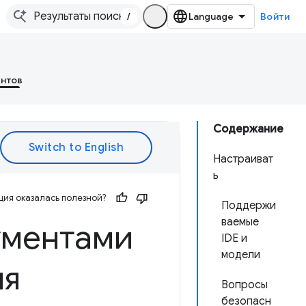
/
Войти
ентов
Содержание
Настраиват
ь
ия оказалась полезной?
Поддержи
ваемые
ументами
IDE и
модели
ля
Вопросы
безопасн