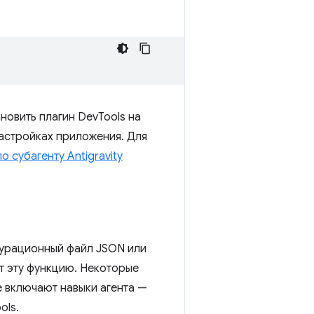
новить плагин DevTools на
астройках приложения. Для
о субагенту Antigravity
гурационный файл JSON или
т эту функцию. Некоторые
е включают навыки агента —
ols.