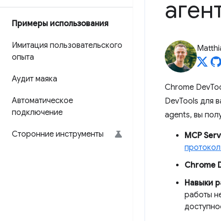
аген
Примеры использования
Имитация пользовательского
Matth
опыта
Аудит маяка
Chrome DevToo
Автоматическое
DevTools для 
подключение
agents, вы пол
Сторонние инструменты
MCP Serv
протокол
Chrome D
Навыки р
работы н
доступно