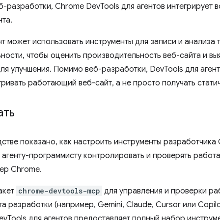
еб-разработки, Chrome DevTools для агентов интегрирует 
нта.
нт может использовать инструменты для записи и анализа
ности, чтобы оценить производительность веб-сайта и вы
ля улучшения. Помимо веб-разработки, DevTools для аген
тривать работающий веб-сайт, а не просто получать стат
ать
дстве показано, как настроить инструменты разработчика 
 агенту-программисту контролировать и проверять работ
ер Chrome.
акет
chrome-devtools-mcp
для управления и проверки р
та разработки (например, Gemini, Claude, Cursor или Copil
evTools для агентов предоставляет полный набор инструм