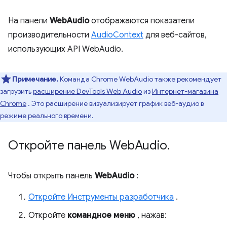
На панели
WebAudio
отображаются показатели
производительности
AudioContext
для веб-сайтов,
использующих API WebAudio.
Примечание.
Команда Chrome WebAudio также рекомендует
загрузить
расширение DevTools Web Audio
из
Интернет-магазина
Chrome
. Это расширение визуализирует график веб-аудио в
режиме реального времени.
Откройте панель Web
Audio
.
Чтобы открыть панель
WebAudio
:
Откройте Инструменты разработчика
.
Откройте
командное меню
, нажав: