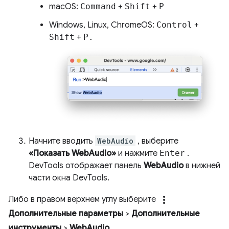
macOS:
Command
+
Shift
+
P
Windows, Linux, ChromeOS:
Control
+
Shift
+
P.
Начните вводить
WebAudio
, выберите
«Показать WebAudio»
и нажмите
Enter
.
DevTools отображает панель
WebAudio
в нижней
части окна DevTools.
more_vert
Либо в правом верхнем углу выберите
Дополнительные параметры
>
Дополнительные
инструменты
>
WebAudio
.