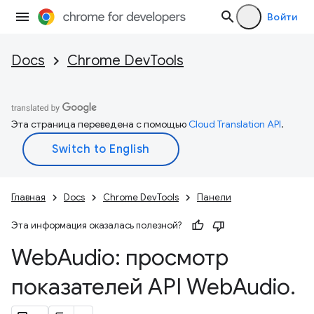
Войти
Docs
Chrome DevTools
Эта страница переведена с помощью
Cloud Translation API
.
Главная
Docs
Chrome DevTools
Панели
Эта информация оказалась полезной?
Web
Audio: просмотр
показателей API Web
Audio
.