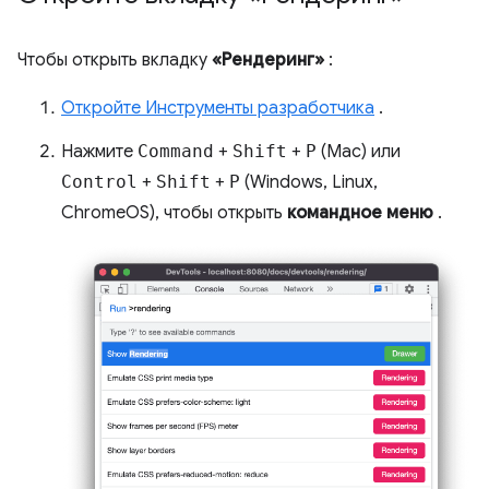
Чтобы открыть вкладку
«Рендеринг»
:
Откройте Инструменты разработчика
.
Нажмите
Command
+
Shift
+
P
(Mac) или
Control
+
Shift
+
P
(Windows, Linux,
ChromeOS), чтобы открыть
командное меню
.