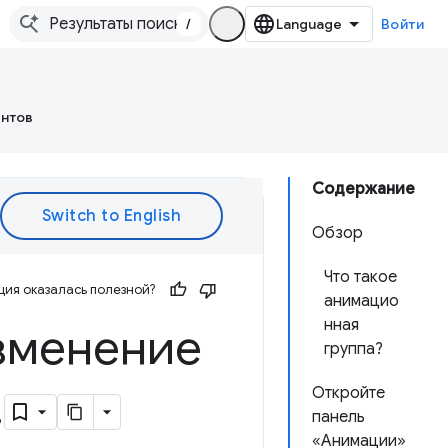
/
Войти
ентов
Содержание
Обзор
Что такое
ия оказалась полезной?
анимацио
нная
зменение
группа?
.
Откройте
панель
«Анимации»