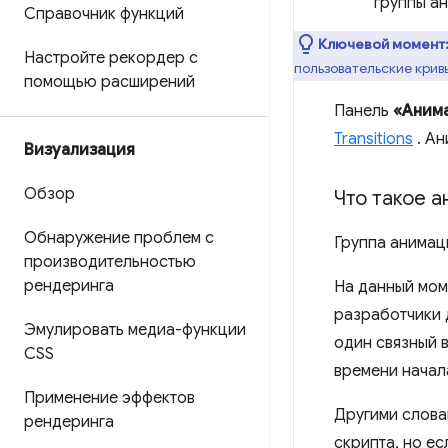
группы а
Справочник функций
Ключевой момент
Настройте рекордер с
пользовательские крив
помощью расширений
Панель
«Аним
Transitions
. А
Визуализация
Обзор
Что такое а
Обнаружение проблем с
Группа анимац
производительностью
рендеринга
На данный мом
разработчики 
Эмулировать медиа-функции
один связный 
CSS
времени начала
Применение эффектов
Другими слова
рендеринга
скрипта, но ес