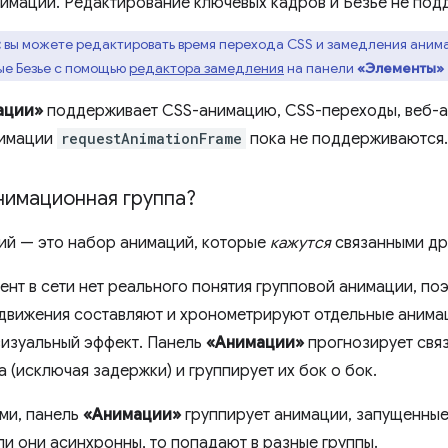
нимации. Редактирование ключевых кадров и Безье не под
:
вы можете редактировать время перехода CSS и замедления анима
ые Безье с помощью
редактора замедления
на панели
«Элементы»
ации»
поддерживает CSS-анимацию, CSS-переходы, веб-
нимации
requestAnimationFrame
пока не поддерживаются.
нимационная группа?
ий — это набор анимаций, которые
кажутся
связанными дру
ент в сети нет реального понятия групповой анимации, по
движения составляют и хронометрируют отдельные анимац
визуальный эффект. Панель
«Анимации»
прогнозирует свя
 (исключая задержки) и группирует их бок о бок.
ми, панель
«Анимации»
группирует анимации, запущенные
ли они асинхронны, то попадают в разные группы.