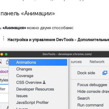
 панель «Анимации»
ль
«Анимация»
можно двумя способами:
ь
Настройка и управление DevTools
>
Дополнительны