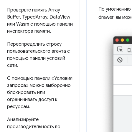
По умолчанию
Проверьте память Array
Buffer
,
Typed
Array
,
Data
View
drawer, вы мо
или Wasm с помощью панели
инспектора памяти
.
Переопределить строку
пользовательского агента с
помощью панели условий
сети
.
С помощью панели «Условия
запроса» можно выборочно
блокировать или
ограничивать доступ к
ресурсам
.
Анализируйте
производительность во