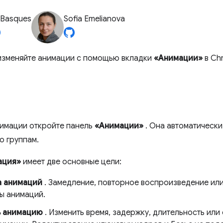
 Basques
Sofia Emelianova
изменяйте анимации с помощью вкладки
«Анимации»
в Ch
нимации откройте панель
«Анимации»
. Она автоматически
о группам.
ация»
имеет две основные цели:
а анимаций
. Замедление, повторное воспроизведение ил
пы анимаций.
ь анимацию
. Изменить время, задержку, длительность ил