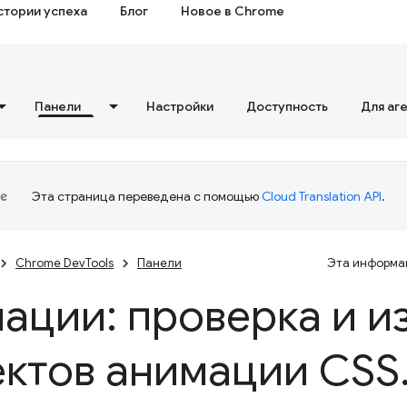
стории успеха
Блог
Новое в Chrome
Панели
Настройки
Доступность
Для аг
Эта страница переведена с помощью
Cloud Translation API
.
Chrome DevTools
Панели
Эта информац
ации: проверка и и
ктов анимации CSS