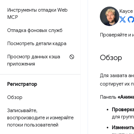
Инструменты отладки Web
Kayce
MCP
Отладка фоновых служб
Проверяйте и 
Посмотреть детали кадра
Обзор
Просмотр данных кэша
приложения
Для захвата а
сортирует их п
Регистратор
Панель
«Аним
Обзор
Проверк
Записывайте
,
для груп
воспроизводите и измеряйте
потоки пользователей
Изменит