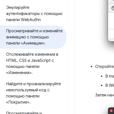
Эмулируйте
аутентификаторы с помощью
панели Web
Authn
Просматривайте и изменяйте
анимацию с помощью
панели «Анимации»
.
Отслеживайте изменения в
HTML
,
CSS и Java
Script с
Откройте
помощью панели
«Изменения»
.
В m
Найдите и проанализируйте
В Wi
неиспользуемый код с
Затем на
помощью панели
«Покрытие»
.
Просматривайте и