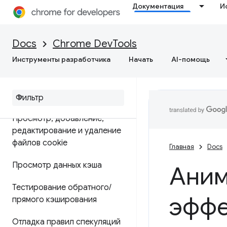
Документация
И
Приложение
Обзор
Docs
Chrome DevTools
Инструменты разработчика
Начать
AI-помощь
Отладка прогрессивных веб-
приложений
Просмотр и редактирование
Просмотр
,
добавление
,
редактирование и удаление
файлов cookie
Главная
Docs
Просмотр данных кэша
Аним
Тестирование обратного
/
эффе
прямого кэширования
Отладка правил спекуляций