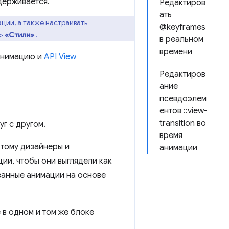
держивается.
Редактиров
ать
ции, а также настраивать
@keyframes
>
«Стили»
.
в реальном
времени
анимацию и
API View
Редактиров
ание
псевдоэлем
ентов ::view-
transition во
г с другом.
время
этому дизайнеры и
анимации
ии, чтобы они выглядели как
занные анимации на основе
 в одном и том же блоке