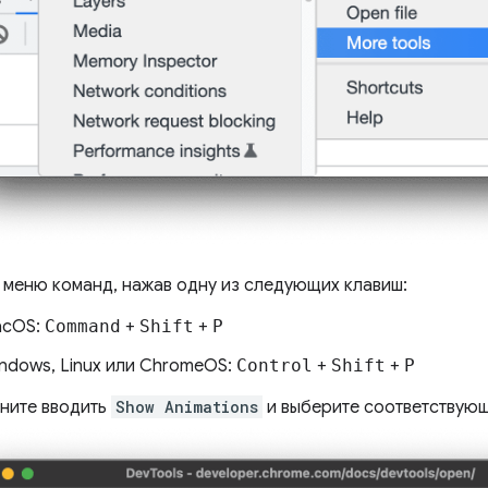
 меню команд, нажав одну из следующих клавиш:
acOS:
Command
+
Shift
+
P
ndows, Linux или ChromeOS:
Control
+
Shift
+
P
чните вводить
Show Animations
и выберите соответствующ