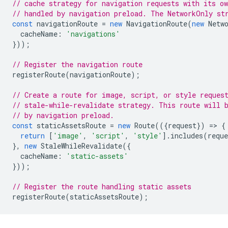
// cache strategy for navigation requests with its o
// handled by navigation preload. The NetworkOnly st
const
navigationRoute
=
new
NavigationRoute
(
new
Netw
cacheName
:
'navigations'
}));
// Register the navigation route
registerRoute
(
navigationRoute
);
// Create a route for image, script, or style reques
// stale-while-revalidate strategy. This route will 
// by navigation preload.
const
staticAssetsRoute
=
new
Route
(({
request
})
=
>
{
return
[
'image'
,
'script'
,
'style'
].
includes
(
reque
},
new
StaleWhileRevalidate
({
cacheName
:
'static-assets'
}));
// Register the route handling static assets
registerRoute
(
staticAssetsRoute
);