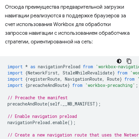
Отсюда преимущества предварительной загрузки
навигации реализуются в поддержке браузеров за
счет использования Workbox для обработки
запросов навигации с использованием обработчика
стратегии, ориентированной на сеть:
import
*
as
navigationPreload
from
'workbox-navigati
import
{
NetworkFirst
,
StaleWhileRevalidate
}
from
'wo
import
{
registerRoute
,
NavigationRoute
,
Route
}
from
import
{
precacheAndRoute
}
from
'workbox-precaching'
;
// Precache the manifest
precacheAndRoute
(
self
.
__WB_MANIFEST
);
// Enable navigation preload
navigationPreload
.
enable
();
// Create a new navigation route that uses the Networ