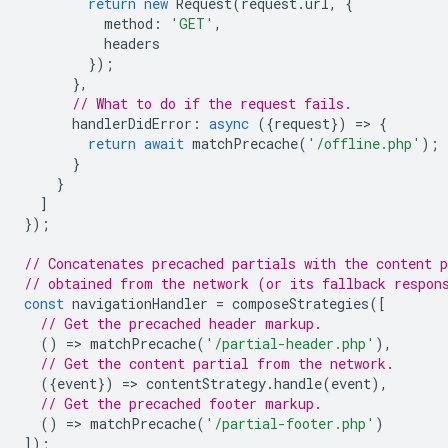
return
new
Request
(
request
.
url
,
{
method
:
'GET'
,
headers
});
},
// What to do if the request fails.
handlerDidError
:
async
({
request
})
=
>
{
return
await
matchPrecache
(
'/offline.php'
);
}
}
]
});
// Concatenates precached partials with the content p
// obtained from the network (or its fallback respon
const
navigationHandler
=
composeStrategies
([
// Get the precached header markup.
()
=
>
matchPrecache
(
'/partial-header.php'
),
// Get the content partial from the network.
({
event
})
=
>
contentStrategy
.
handle
(
event
),
// Get the precached footer markup.
()
=
>
matchPrecache
(
'/partial-footer.php'
)
]);