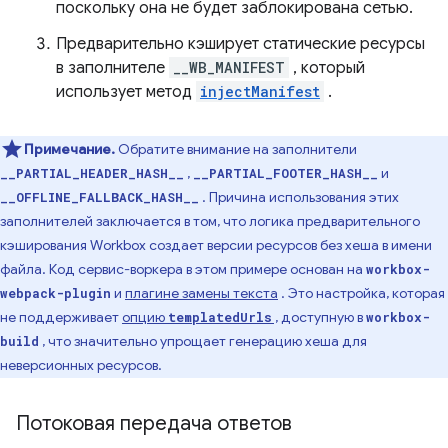
поскольку она не будет заблокирована сетью.
Предварительно кэширует статические ресурсы
в заполнителе
__WB_MANIFEST
, который
использует метод
injectManifest
.
Примечание.
Обратите внимание на заполнители
,
и
__PARTIAL_HEADER_HASH__
__PARTIAL_FOOTER_HASH__
. Причина использования этих
__OFFLINE_FALLBACK_HASH__
заполнителей заключается в том, что логика предварительного
кэширования Workbox создает версии ресурсов без хеша в имени
файла. Код сервис-воркера в этом примере основан на
workbox-
и
плагине замены текста
. Это настройка, которая
webpack-plugin
не поддерживает
опцию
,
доступную в
templatedUrls
workbox-
, что значительно упрощает генерацию хеша для
build
неверсионных ресурсов.
Потоковая передача ответов