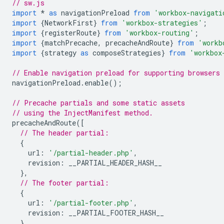
// sw.js
import
*
as
navigationPreload
from
'workbox-navigati
import
{
NetworkFirst
}
from
'workbox-strategies'
;
import
{
registerRoute
}
from
'workbox-routing'
;
import
{
matchPrecache
,
precacheAndRoute
}
from
'workb
import
{
strategy
as
composeStrategies
}
from
'workbox
// Enable navigation preload for supporting browsers
navigationPreload
.
enable
();
// Precache partials and some static assets
// using the InjectManifest method.
precacheAndRoute
([
// The header partial:
{
url
:
'/partial-header.php'
,
revision
:
__PARTIAL_HEADER_HASH__
},
// The footer partial:
{
url
:
'/partial-footer.php'
,
revision
:
__PARTIAL_FOOTER_HASH__
},