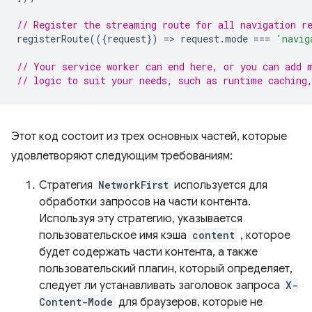
// Register the streaming route for all navigation r
registerRoute
(({
request
})
=
>
request
.
mode
===
'navig
// Your service worker can end here, or you can add 
// logic to suit your needs, such as runtime caching
Этот код состоит из трех основных частей, которые
удовлетворяют следующим требованиям:
Стратегия
NetworkFirst
используется для
обработки запросов на части контента.
Используя эту стратегию, указывается
пользовательское имя кэша
content
, которое
будет содержать части контента, а также
пользовательский плагин, который определяет,
следует ли устанавливать заголовок запроса
X-
Content-Mode
для браузеров, которые не