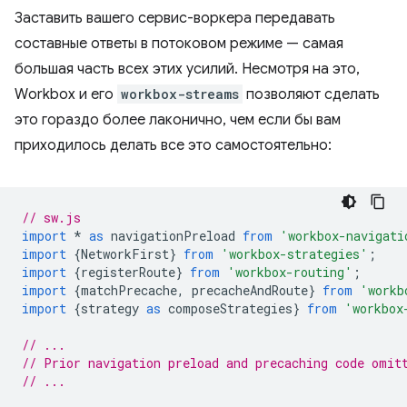
Заставить вашего сервис-воркера передавать
составные ответы в потоковом режиме — самая
большая часть всех этих усилий. Несмотря на это,
Workbox и его
workbox-streams
позволяют сделать
это гораздо более лаконично, чем если бы вам
приходилось делать все это самостоятельно:
// sw.js
import
*
as
navigationPreload
from
'workbox-navigati
import
{
NetworkFirst
}
from
'workbox-strategies'
;
import
{
registerRoute
}
from
'workbox-routing'
;
import
{
matchPrecache
,
precacheAndRoute
}
from
'workb
import
{
strategy
as
composeStrategies
}
from
'workbox
// ...
// Prior navigation preload and precaching code omit
// ...