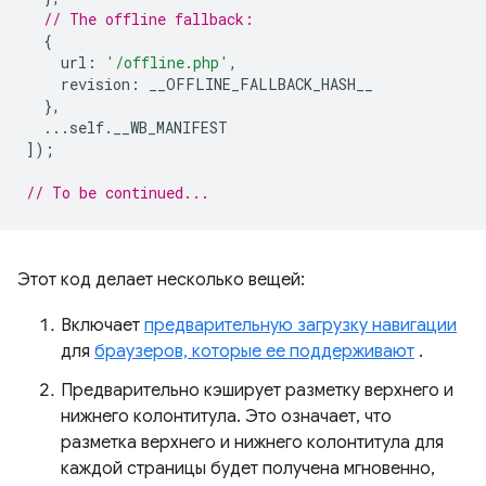
// The offline fallback:
{
url
:
'/offline.php'
,
revision
:
__OFFLINE_FALLBACK_HASH__
},
...
self
.
__WB_MANIFEST
]);
// To be continued...
Этот код делает несколько вещей:
Включает
предварительную загрузку навигации
для
браузеров, которые ее поддерживают
.
Предварительно кэширует разметку верхнего и
нижнего колонтитула. Это означает, что
разметка верхнего и нижнего колонтитула для
каждой страницы будет получена мгновенно,