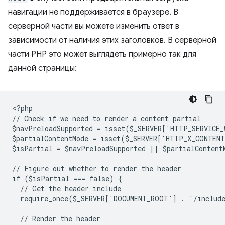
навигации не поддерживается в браузере. В
серверной части вы можете изменить ответ в
зависимости от наличия этих заголовков. В серверной
части PHP это может выглядеть примерно так для
данной страницы:
<
?php
// Check if we need to render a content partial
$navPreloadSupported = isset($_SERVER['HTTP_SERVICE
$partialContentMode = isset($_SERVER['HTTP_X_CONTEN
$isPartial = $navPreloadSupported || $partialContent
// Figure out whether to render the header
if ($isPartial === false) {
  // Get the header include
  require_once($_SERVER['DOCUMENT_ROOT'] . '/includ
  // Render the header