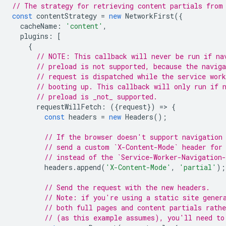
// The strategy for retrieving content partials from
const
contentStrategy
=
new
NetworkFirst
({
cacheName
:
'content'
,
plugins
:
[
{
// NOTE: This callback will never be run if na
// preload is not supported, because the naviga
// request is dispatched while the service work
// booting up. This callback will only run if 
// preload is _not_ supported.
requestWillFetch
:
({
request
})
=
>
{
const
headers
=
new
Headers
();
// If the browser doesn't support navigation
// send a custom `X-Content-Mode` header for
// instead of the `Service-Worker-Navigation
headers
.
append
(
'X-Content-Mode'
,
'partial'
);
// Send the request with the new headers.
// Note: if you're using a static site gener
// both full pages and content partials rathe
// (as this example assumes), you'll need to