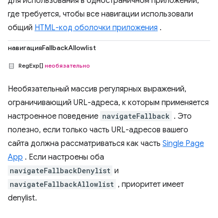
для использования в одностраничном приложении,
где требуется, чтобы все навигации использовали
общий
HTML-код оболочки приложения
.
навигацияFallbackAllowlist
RegExp[]
необязательно
Необязательный массив регулярных выражений,
ограничивающий URL-адреса, к которым применяется
настроенное поведение
navigateFallback
. Это
полезно, если только часть URL-адресов вашего
сайта должна рассматриваться как часть
Single Page
App
. Если настроены оба
navigateFallbackDenylist
и
navigateFallbackAllowlist
, приоритет имеет
denylist.