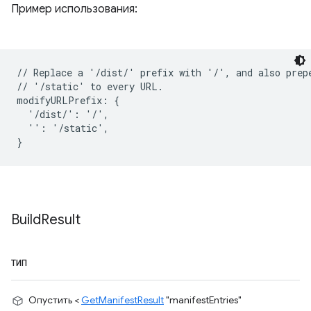
Пример использования:
// Replace a '/dist/' prefix with '/', and also prepe
// '/static' to every URL.

modifyURLPrefix: {

  '/dist/': '/',

  '': '/static',

Build
Result
ТИП
Опустить <
GetManifestResult
"manifestEntries"