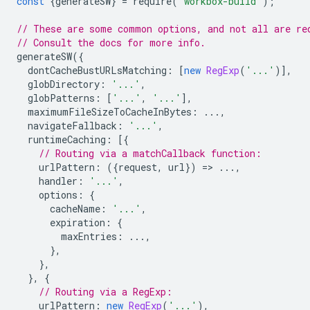
const
{
generateSW
}
=
require
(
'workbox-build'
);
// These are some common options, and not all are re
// Consult the docs for more info.
generateSW
({
dontCacheBustURLsMatching
:
[
new
RegExp
(
'...'
)],
globDirectory
:
'...'
,
globPatterns
:
[
'...'
,
'...'
],
maximumFileSizeToCacheInBytes
:
...,
navigateFallback
:
'...'
,
runtimeCaching
:
[{
// Routing via a matchCallback function:
urlPattern
:
({
request
,
url
})
=
>
...,
handler
:
'...'
,
options
:
{
cacheName
:
'...'
,
expiration
:
{
maxEntries
:
...,
},
},
},
{
// Routing via a RegExp:
urlPattern
:
new
RegExp
(
'...'
),