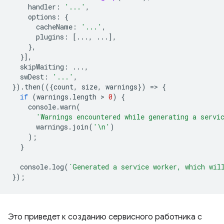
handler
:
'...'
,
options
:
{
cacheName
:
'...'
,
plugins
:
[...,
...],
},
}],
skipWaiting
:
...,
swDest
:
'...'
,
}).
then
(({
count
,
size
,
warnings
})
=
>
{
if
(
warnings
.
length
 > 
0
)
{
console
.
warn
(
'Warnings encountered while generating a servi
warnings
.
join
(
'\n'
)
);
}
console
.
log
(
`Generated a service worker, which wil
});
Это приведет к созданию сервисного работника с