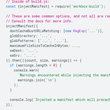
// Inside of build.js:
const
{
injectManifest
}
=
require
(
'workbox-build'
);
// These are some common options, and not all are re
// Consult the docs for more info.
injectManifest
({
dontCacheBustURLsMatching
:
[
new
RegExp
(
'...'
)],
globDirectory
:
'...'
,
globPatterns
:
[
'...'
,
'...'
],
maximumFileSizeToCacheInBytes
:
...,
swDest
:
'...'
,
swSrc
:
'...'
,
}).
then
(({
count
,
size
,
warnings
})
=
>
{
if
(
warnings
.
length
 > 
0
)
{
console
.
warn
(
'Warnings encountered while injecting the mani
warnings
.
join
(
'\n'
)
);
}
console
.
log
(
`Injected a manifest which will precac
});