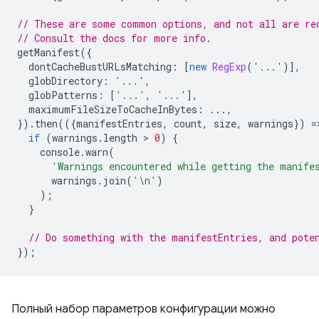
// These are some common options, and not all are re
// Consult the docs for more info.
getManifest
({
dontCacheBustURLsMatching
:
[
new
RegExp
(
'...'
)],
globDirectory
:
'...'
,
globPatterns
:
[
'...'
,
'...'
],
maximumFileSizeToCacheInBytes
:
...,
}).
then
(({
manifestEntries
,
count
,
size
,
warnings
})
=
if
(
warnings
.
length
 > 
0
)
{
console
.
warn
(
'Warnings encountered while getting the manife
warnings
.
join
(
'\n'
)
);
}
// Do something with the manifestEntries, and pote
});
Полный набор параметров конфигурации можно