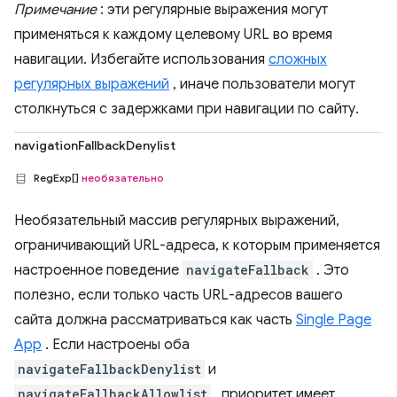
Примечание
: эти регулярные выражения могут
применяться к каждому целевому URL во время
навигации. Избегайте использования
сложных
регулярных выражений
, иначе пользователи могут
столкнуться с задержками при навигации по сайту.
navigationFallbackDenylist
RegExp[]
необязательно
Необязательный массив регулярных выражений,
ограничивающий URL-адреса, к которым применяется
настроенное поведение
navigateFallback
. Это
полезно, если только часть URL-адресов вашего
сайта должна рассматриваться как часть
Single Page
App
. Если настроены оба
navigateFallbackDenylist
и
navigateFallbackAllowlist
, приоритет имеет