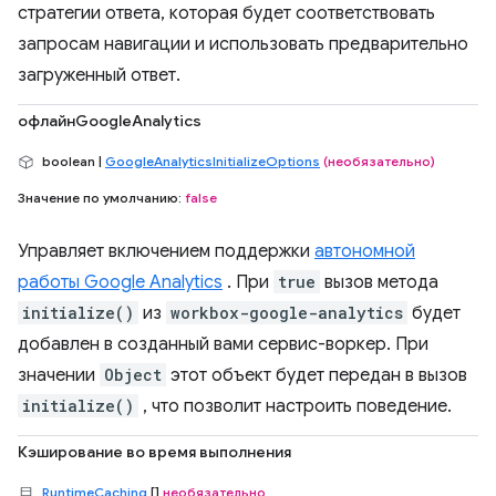
стратегии ответа, которая будет соответствовать
запросам навигации и использовать предварительно
загруженный ответ.
офлайнGoogleAnalytics
boolean |
GoogleAnalyticsInitializeOptions
(необязательно)
Значение по умолчанию:
false
Управляет включением поддержки
автономной
работы Google Analytics
. При
true
вызов метода
initialize()
из
workbox-google-analytics
будет
добавлен в созданный вами сервис-воркер. При
значении
Object
этот объект будет передан в вызов
initialize()
, что позволит настроить поведение.
Кэширование во время выполнения
RuntimeCaching
[]
необязательно