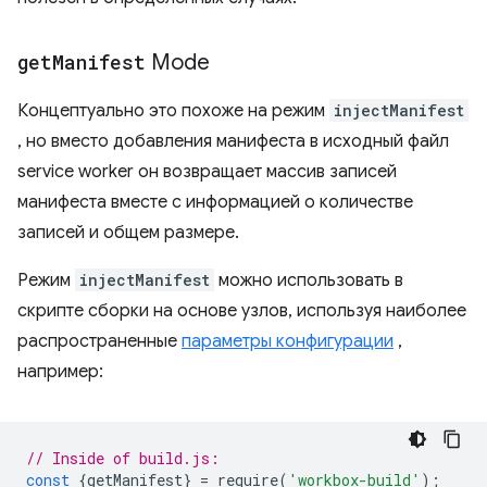
get
Manifest
Mode
Концептуально это похоже на режим
injectManifest
, но вместо добавления манифеста в исходный файл
service worker он возвращает массив записей
манифеста вместе с информацией о количестве
записей и общем размере.
Режим
injectManifest
можно использовать в
скрипте сборки на основе узлов, используя наиболее
распространенные
параметры конфигурации
,
например:
// Inside of build.js:
const
{
getManifest
}
=
require
(
'workbox-build'
);