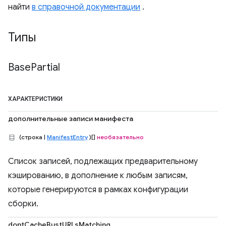
найти
в справочной документации
.
Типы
Base
Partial
ХАРАКТЕРИСТИКИ
дополнительные записи манифеста
(строка |
ManifestEntry
)[]
необязательно
Список записей, подлежащих предварительному
кэшированию, в дополнение к любым записям,
которые генерируются в рамках конфигурации
сборки.
dontCacheBustURLsMatching