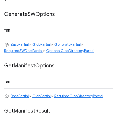
Generate
SWOptions
ТИП
BasePartial
и
GlobPartial
и
GeneratePartial
и
RequiredSWDestPartial
и
OptionalGlobDirectoryPartial
Get
Manifest
Options
ТИП
BasePartial
и
GlobPartial
и
RequiredGlobDirectoryPartial
Get
Manifest
Result