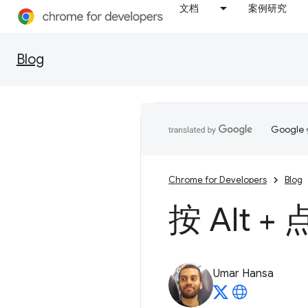
文档
案例研究
Blog
Goog
Chrome for Developers
Blog
按 Alt
Umar Hansa