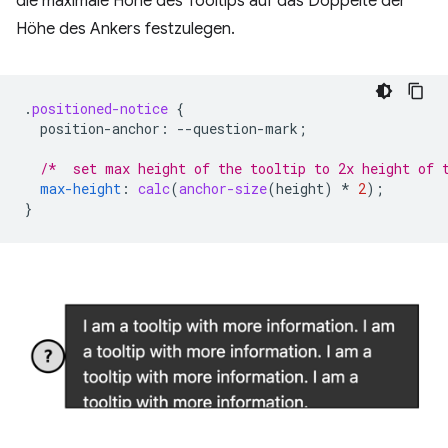
die maximale Höhe des Tooltips auf das Doppelte der
Höhe des Ankers festzulegen.
.
positioned-notice
{
position-anchor
:
--
question-mark
;
/*  set max height of the tooltip to 2x height of 
max-height
:
calc
(
anchor-size
(
height
)
*
2
);
}