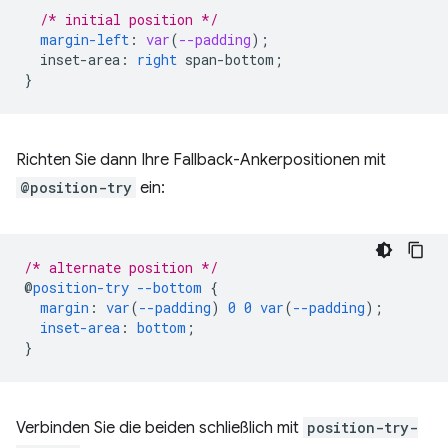
/* initial position */
margin-left
:
var
(
--padding
);
inset-area
:
right
span-bottom
;
}
Richten Sie dann Ihre Fallback-Ankerpositionen mit
@position-try
ein:
/* alternate position */
@
position-try
--bottom
{
margin
:
var
(
--padding
)
0
0
var
(
--padding
);
inset-area
:
bottom
;
}
Verbinden Sie die beiden schließlich mit
position-try-