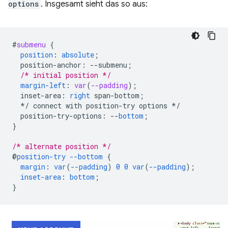
options
. Insgesamt sieht das so aus:
#
submenu
{
position
:
absolute
;
position-anchor
:
--
submenu
;
/* initial position */
margin-left
:
var
(
--padding
);
inset-area
:
right
span-bottom
;
*/
connect
with
position-try
options
*/
position-try-options
:
--
bottom
;
}
/* alternate position */
@
position-try
--bottom
{
margin
:
var
(
--padding
)
0
0
var
(
--padding
);
inset-area
:
bottom
;
}