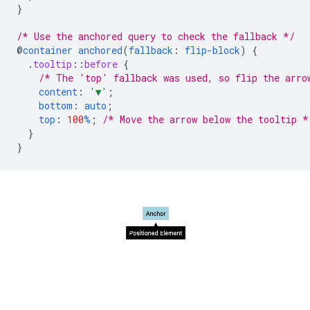
}
/* Use the anchored query to check the fallback */
@
container
anchored
(
fallback
:
flip-block
)
{
.
tooltip
::
before
{
/* The 'top' fallback was used, so flip the arro
content
:
'▼'
;
bottom
:
auto
;
top
:
100
%
;
/* Move the arrow below the tooltip *
}
}