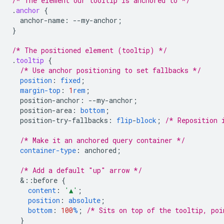
/* The element our tooltip is anchored to */
.
anchor
{
anchor-name
:
--
my-anchor
;
}
/* The positioned element (tooltip) */
.
tooltip
{
/* Use anchor positioning to set fallbacks */
position
:
fixed
;
margin-top
:
1
rem
;
position-anchor
:
--
my-anchor
;
position-area
:
bottom
;
position-try-fallbacks
:
flip
-
block
;
/* Reposition 
/* Make it an anchored query container */
container-type
:
anchored
;
/* Add a default "up" arrow */
&
::before
{
content
:
'▲'
;
position
:
absolute
;
bottom
:
100
%
;
/* Sits on top of the tooltip, poi
}