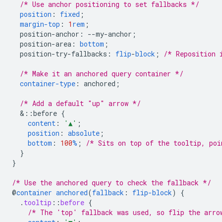
/* Use anchor positioning to set fallbacks */
position
:
fixed
;
margin-top
:
1
rem
;
position-anchor
:
--
my-anchor
;
position-area
:
bottom
;
position-try-fallbacks
:
flip
-
block
;
/* Reposition 
/* Make it an anchored query container */
container-type
:
anchored
;
/* Add a default "up" arrow */
&
::before
{
content
:
'▲'
;
position
:
absolute
;
bottom
:
100
%
;
/* Sits on top of the tooltip, poi
}
}
/* Use the anchored query to check the fallback */
@
container
anchored
(
fallback
:
flip-block
)
{
.
tooltip
::
before
{
/* The 'top' fallback was used, so flip the arro