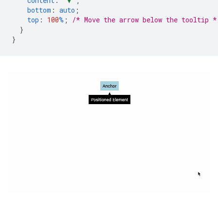
content
:
'▼'
;
bottom
:
auto
;
top
:
100
%
;
/* Move the arrow below the tooltip *
}
}