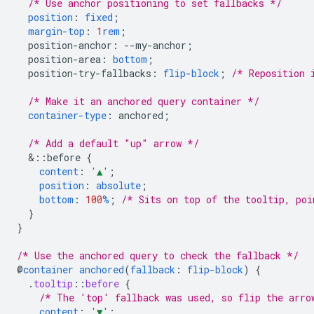
/* Use anchor positioning to set fallbacks */
position
:
fixed
;
margin-top
:
1
rem
;
position-anchor
:
--
my-anchor
;
position-area
:
bottom
;
position-try-fallbacks
:
flip
-
block
;
/* Reposition 
/* Make it an anchored query container */
container-type
:
anchored
;
/* Add a default "up" arrow */
&
::before
{
content
:
'▲'
;
position
:
absolute
;
bottom
:
100
%
;
/* Sits on top of the tooltip, poi
}
}
/* Use the anchored query to check the fallback */
@
container
anchored
(
fallback
:
flip-block
)
{
.
tooltip
::
before
{
/* The 'top' fallback was used, so flip the arro
content
:
'▼'
;