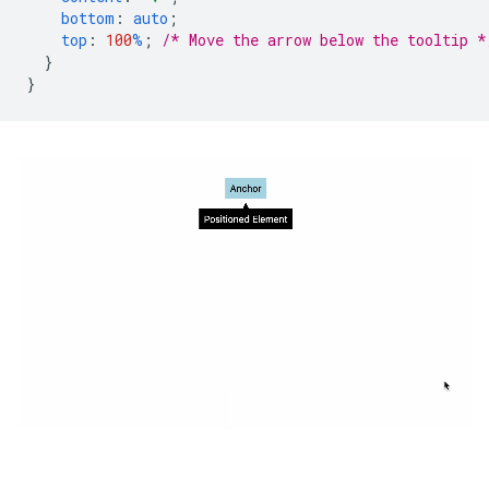
bottom
:
auto
;
top
:
100
%
;
/* Move the arrow below the tooltip *
}
}