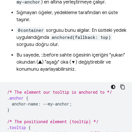
my-anchor
) en altına yerleştirmeye çalışır.
Sığmayan öğeler, yedekleme tarafından en üste
taşınır.
@container
sorgusu bunu algılar. En üstteki yedek
uygulandığında
anchored(fallback: top)
sorgusu doğru olur.
Bu sayede, ::before sahte öğesinin içeriğini "yukarı"
okundan (▲) "aşağı" oka (▼) değiştirebilir ve
konumunu ayarlayabilirsiniz.
/* The element our tooltip is anchored to */
.
anchor
{
anchor-name
:
--
my-anchor
;
}
/* The positioned element (tooltip) */
.
tooltip
{