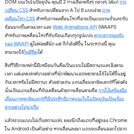
DOM บนเว็บในปัจจุบัน คุณมี 2 ทางเลือกครึ่งๆ กลางๆ ได้แก่
การ
เปลี่ยน CSS
สำหรับการเปลี่ยนจาก A ไป B แบบง่าย
ภาพ
เคลื่อนไหว CSS
สำหรับภาพเคลื่อนไหวที่อาจเป็นแบบวนซ้ำและซับ
ซ้อนมากขึ้นตามเวลา และ
Web Animations API
(WAAPI)
สำหรับภาพเคลื่อนไหวที่ซับซ้อนเกือบทุกรูปแบบ
ตารางการรองรับ
ของ WAAPI
ดูไม่ค่อยดีนัก แต่ ก็กำลังดีขึ้น ในระหว่างนี้ คุณ
สามารถใช้
โพลีฟิล
ได้
สิ่งที่วิธีการเหล่านี้มีเหมือนกันคือเป็นแบบไม่มีสถานะและอิงตาม
เวลา แต่เอฟเฟกต์บางอย่างที่นักพัฒนาแอปพยายามใช้ไม่ได้ขึ้นอยู่
กับเวลาหรือไม่มีสถานะ ตัวอย่างเช่น แถบเลื่อนพารัลแลกซ์ที่โด่งดัง
นั้นเป็นแถบเลื่อนที่ขับเคลื่อนด้วยการเลื่อนตามชื่อ
การใช้เครื่องมือ
เลื่อนภาพพารัลแลกซ์ที่มีประสิทธิภาพบนเว็บในปัจจุบันเป็นเรื่อง
ยากอย่างไม่น่าเชื่อ
แล้วระบบแบบไม่เก็บสถานะล่ะ ลองนึกถึงแถบที่อยู่ของ Chrome
ใน Android เป็นตัวอย่าง หากเลื่อนลงมา แถบจะเลื่อนออกไปจาก