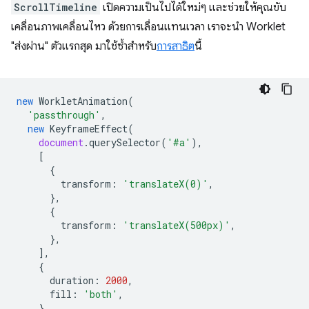
ScrollTimeline
เปิดความเป็นไปได้ใหม่ๆ และช่วยให้คุณขับ
เคลื่อนภาพเคลื่อนไหว ด้วยการเลื่อนแทนเวลา เราจะนำ Worklet
"ส่งผ่าน" ตัวแรกสุด มาใช้ซ้ำสำหรับ
การสาธิต
นี้
new
WorkletAnimation
(
'passthrough'
,
new
KeyframeEffect
(
document
.
querySelector
(
'#a'
),
[
{
transform
:
'translateX(0)'
,
},
{
transform
:
'translateX(500px)'
,
},
],
{
duration
:
2000
,
fill
:
'both'
,
}