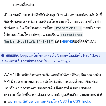
ภาพเคลื่อนไหว
เมื่อภาพเคลื่อนไหวไปถึงคีย์เฟรมสุดท้ายแล้ว ระบบจะย้อนกลับไปที่
คีย์เฟรมแรก และเริ่มภาพเคลื่อนไหวรอบถัดไป กระบวนการนี้จะทำ
ซ้ำทั้งหมด 3 ครั้งเนื่องจากเราตั้งค่า
iterations: 3
หากต้องการ
ให้ภาพเคลื่อนไหว ไม่หยุด เราจะเขียน
iterations:
Number.POSITIVE_INFINITY
นี่คือ
ผลลัพธ์
ของโค้ดด้านบน
หมายเหตุ:
ปัจจุบันเดโมทั้งหมดต้องใช้ Canary โดยเปิดใช้ Flag "ฟีเจอร์
แพลตฟอร์มเว็บเวอร์ชันทดลอง" ใน chrome://flags
WAAPI มีประสิทธิภาพอย่างยิ่ง และยังมีฟีเจอร์อื่นๆ อีกมากมายใน
API นี้ เช่น การผ่อนแรง ออฟเซ็ตเริ่มต้น การถ่วงน้ำหนักคีย์เฟรม
และลักษณะการทำงานของการเติม ซึ่งจะทำให้ ขอบเขตของ
บทความนี้กว้างขึ้น หากต้องการทราบข้อมูลเพิ่มเติม เราขอแนะนำให้
อ่าน
บทความนี้เกี่ยวกับภาพเคลื่อนไหว CSS ใน CSS Tricks