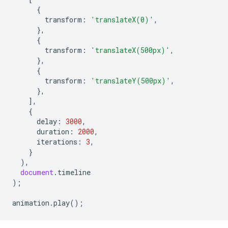
{
transform
:
'translateX(0)'
,
},
{
transform
:
'translateX(500px)'
,
},
{
transform
:
'translateY(500px)'
,
},
],
{
delay
:
3000
,
duration
:
2000
,
iterations
:
3
,
}
),
document
.
timeline
);
animation
.
play
();