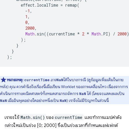
effect
.
localTime
=
remap
(
-
1
,
1
,
0
,
2000
,
Math
.
sin
((
currentTime
*
2
*
Math
.
PI
)
/
2000
);
}
}
);
หมายเหตุ:
อาจ
ได้ในบางกรณี (ดูข้อมูลเพิ่มเติมในภาย
currentTime
NaN
หลัง) คุณ ควรคำนึงถึงเรื่องนี้เมื่อเขียน Worklet ของภาพเคลื่อนไหว เนื่องจากการ
ดำเนินการทางคณิตศาสตร์ทั้งหมดสามารถจัดการ
ได้ (โดยจะแสดงผลเป็น
NaN
เมื่ออินพุตอย่างใดอย่างหนึ่งเป็น
) เราจึงไม่มีปัญหาในส่วนนี้
NaN
NaN
เราจะใช้
Math.sin()
ของ
currentTime
และทำการแมปค่าดัง
กล่าวใหม่เป็นช่วง [0; 2000] ซึ่งเป็นช่วงเวลาที่กำหนดเอฟเฟกต์