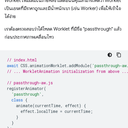
Worklet เพิ่มเติมในภายหลัง แต่ตอนนี้คุณสามารถคิดว่า Worklet
เป็นเธรดที่มีราคาถูกและมีน้ำหนักเบา (เช่น Worker) เพื่อให้เข้าใจ
ได้ง่าย
เราต้องตรวจสอบว่าได้โหลด Worklet ที่มีชื่อ "passthrough" แล้ว
ก่อนประกาศภาพเคลื่อนไหว
// index.html
await
CSS
.
animationWorklet
.
addModule
(
'passthrough-aw
// ... WorkletAnimation initialization from above ..
// passthrough-aw.js
registerAnimator
(
'passthrough'
,
class
{
animate
(
currentTime
,
effect
)
{
effect
.
localTime
=
currentTime
;
}
}