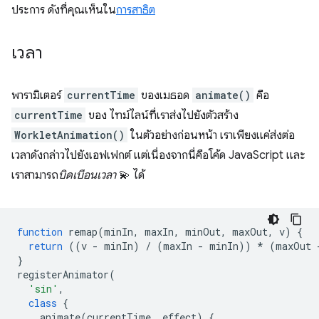
ประการ ดังที่คุณเห็นใน
การสาธิต
เวลา
พารามิเตอร์
currentTime
ของเมธอด
animate()
คือ
currentTime
ของ ไทม์ไลน์ที่เราส่งไปยังตัวสร้าง
WorkletAnimation()
ในตัวอย่างก่อนหน้า เราเพียงแค่ส่งต่อ
เวลาดังกล่าวไปยังเอฟเฟกต์ แต่เนื่องจากนี่คือโค้ด JavaScript และ
เราสามารถ
บิดเบือนเวลา
💫 ได้
function
remap
(
minIn
,
maxIn
,
minOut
,
maxOut
,
v
)
{
return
((
v
-
minIn
)
/
(
maxIn
-
minIn
))
*
(
maxOut
}
registerAnimator
(
'sin'
,
class
{
animate
(
currentTime
,
effect
)
{