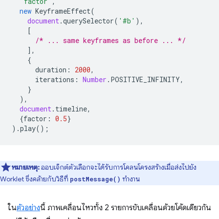
'factor'
,
new
KeyframeEffect
(
document
.
querySelector
(
'#b'
),
[
/* ... same keyframes as before ... */
],
{
duration
:
2000
,
iterations
:
Number
.
POSITIVE_INFINITY
,
}
),
document
.
timeline
,
{
factor
:
0.5
}
).
play
();
หมายเหตุ:
ออบเจ็กต์ตัวเลือกจะได้รับการโคลนโครงสร้างเมื่อส่งไปยัง
Worklet ซึ่งคล้ายกับวิธีที่
ทำงาน
postMessage()
ใน
ตัวอย่าง
นี้ ภาพเคลื่อนไหวทั้ง 2 รายการขับเคลื่อนด้วยโค้ดเดียวกัน