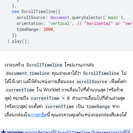
),
new
ScrollTimeline
({
scrollSource
:
document
.
querySelector
(
'main'
),
orientation
:
'vertical'
,
// "horizontal" or "ver
timeRange
:
2000
,
})
).
play
();
เราจะสร้าง
ScrollTimeline
ใหม่แทนการส่ง
document.timeline
คุณอาจเดาได้ว่า
ScrollTimeline
ไม่
ได้ใช้เวลา แต่ใช้ตำแหน่งการเลื่อนของ
scrollSource
เพื่อตั้งค่า
currentTime
ใน Worklet การเลื่อนไปที่ด้านบนสุด (หรือซ้าย
สุด) หมายถึง
currentTime = 0
ส่วนการเลื่อนไปที่ด้านล่างสุด
(หรือขวาสุด) จะตั้งค่า
currentTime
เป็น
timeRange
หาก
เลื่อนกล่องใน
การสาธิต
นี้ คุณจะควบคุมตำแหน่งของกล่องสีแดงได้
หมายเหตุ:
คุณอาจ
คิด
ว่าควรใช้
กับ
ปกติได้
ScrollTimeline
Animation