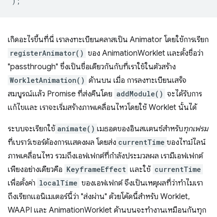
);
เกิดอะไรขึ้นที่นี่ เราลงทะเบียนคลาสเป็น Animator โดยใช้การเรียก
registerAnimator()
ของ AnimationWorklet และตั้งชื่อว่า
"passthrough" ซึ่งเป็นชื่อเดียวกันกับที่เราใช้ในตัวสร้าง
WorkletAnimation()
ด้านบน เมื่อ การลงทะเบียนเสร็จ
สมบูรณ์แล้ว Promise ที่ส่งคืนโดย
addModule()
จะได้รับการ
แก้ไขและ เราจะเริ่มสร้างภาพเคลื่อนไหวโดยใช้ Worklet นั้นได้
ระบบจะเรียกใช้
animate()
เมธอดของอินสแตนซ์สำหรับ
ทุกเฟรม
ที่เบราว์เซอร์ต้องการแสดงผล โดยส่ง
currentTime
ของไทม์ไลน์
ภาพเคลื่อนไหว รวมถึงเอฟเฟกต์ที่กำลังประมวลผล เรามีเอฟเฟกต์
เพียงอย่างเดียวคือ
KeyframeEffect
และใช้
currentTime
เพื่อตั้งค่า
localTime
ของเอฟเฟกต์ จึงเป็นเหตุผลที่ว่าทำไมเรา
ถึงเรียกแอนิเมเตอร์นี้ว่า "ส่งผ่าน" ด้วยโค้ดนี้สำหรับ Worklet,
WAAPI และ AnimationWorklet ด้านบนจะทำงานเหมือนกันทุก