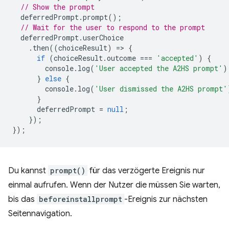
// Show the prompt
deferredPrompt
.
prompt
();
// Wait for the user to respond to the prompt
deferredPrompt
.
userChoice
.
then
((
choiceResult
)
=
>
{
if
(
choiceResult
.
outcome
===
'accepted'
)
{
console
.
log
(
'User accepted the A2HS prompt'
)
}
else
{
console
.
log
(
'User dismissed the A2HS prompt'
}
deferredPrompt
=
null
;
});
});
Du kannst
prompt()
für das verzögerte Ereignis nur
einmal aufrufen. Wenn der Nutzer die müssen Sie warten,
bis das
beforeinstallprompt
-Ereignis zur nächsten
Seitennavigation.