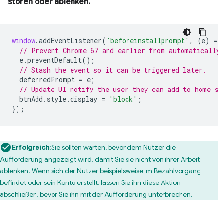
stören oder ablenken.
window
.
addEventListener
(
'beforeinstallprompt'
,
(
e
)
=
// Prevent Chrome 67 and earlier from automaticall
e
.
preventDefault
();
// Stash the event so it can be triggered later.
deferredPrompt
=
e
;
// Update UI notify the user they can add to home 
btnAdd
.
style
.
display
=
'block'
;
});
Erfolgreich
:Sie sollten warten, bevor dem Nutzer die
Aufforderung angezeigt wird. damit Sie sie nicht von ihrer Arbeit
ablenken. Wenn sich der Nutzer beispielsweise im Bezahlvorgang
befindet oder sein Konto erstellt, lassen Sie ihn diese Aktion
abschließen, bevor Sie ihn mit der Aufforderung unterbrechen.