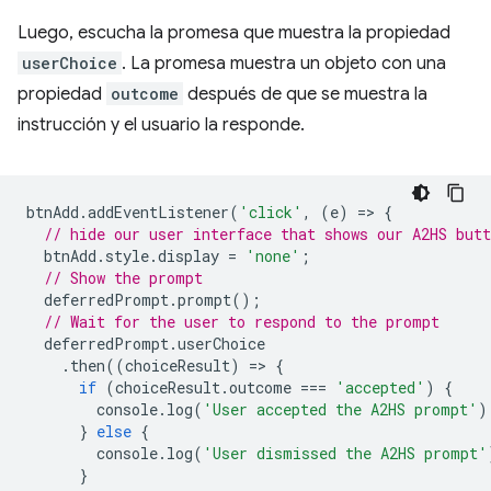
Luego, escucha la promesa que muestra la propiedad
userChoice
. La promesa muestra un objeto con una
propiedad
outcome
después de que se muestra la
instrucción y el usuario la responde.
btnAdd
.
addEventListener
(
'click'
,
(
e
)
=
>
{
// hide our user interface that shows our A2HS butt
btnAdd
.
style
.
display
=
'none'
;
// Show the prompt
deferredPrompt
.
prompt
();
// Wait for the user to respond to the prompt
deferredPrompt
.
userChoice
.
then
((
choiceResult
)
=
>
{
if
(
choiceResult
.
outcome
===
'accepted'
)
{
console
.
log
(
'User accepted the A2HS prompt'
)
}
else
{
console
.
log
(
'User dismissed the A2HS prompt'
}