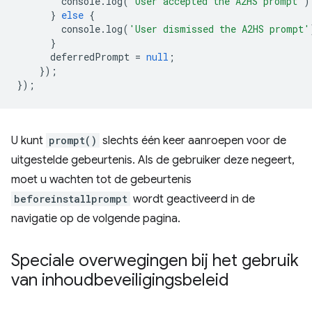
console
.
log
(
'User accepted the A2HS prompt'
)
}
else
{
console
.
log
(
'User dismissed the A2HS prompt'
}
deferredPrompt
=
null
;
});
});
U kunt
prompt()
slechts één keer aanroepen voor de
uitgestelde gebeurtenis. Als de gebruiker deze negeert,
moet u wachten tot de gebeurtenis
beforeinstallprompt
wordt geactiveerd in de
navigatie op de volgende pagina.
Speciale overwegingen bij het gebruik
van inhoudbeveiligingsbeleid