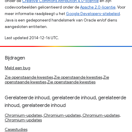
onder de
Creative Commons Attribution 4.0-licentie
en zijn
codevoorbeelden gelicentieerd onder de
Apache 2.0-licentie
. Voor
meer informatie raadpleegt u het
Google Developers-sitebeleid
.
Java is een gedeponeerd handelsmerk van Oracle en/of diens
aangesloten entiteiten.
Last updated 2014-12-16 UTC.
Bijdragen
Meld een bug
Zie openstaande kwesties,Zie openstaande kwesties,Zie
openstaande kwesties,Zie openstaande kwesties
Gerelateerde inhoud, gerelateerde inhoud, gerelateerde
inhoud, gerelateerde inhoud
Chromium-updates, Chromium-updates, Chromium-updates,
Chromium-updates
Casestudies