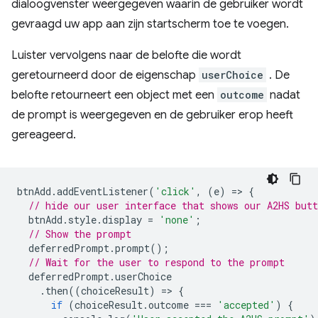
dialoogvenster weergegeven waarin de gebruiker wordt
gevraagd uw app aan zijn startscherm toe te voegen.
Luister vervolgens naar de belofte die wordt
geretourneerd door de eigenschap
userChoice
. De
belofte retourneert een object met een
outcome
nadat
de prompt is weergegeven en de gebruiker erop heeft
gereageerd.
btnAdd
.
addEventListener
(
'click'
,
(
e
)
=
>
{
// hide our user interface that shows our A2HS butt
btnAdd
.
style
.
display
=
'none'
;
// Show the prompt
deferredPrompt
.
prompt
();
// Wait for the user to respond to the prompt
deferredPrompt
.
userChoice
.
then
((
choiceResult
)
=
>
{
if
(
choiceResult
.
outcome
===
'accepted'
)
{